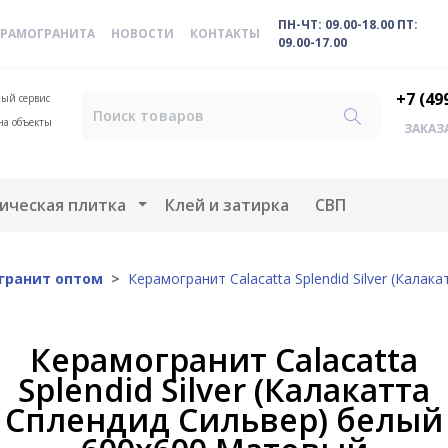
ПН-ЧТ: 09.00-18.00 ПТ:
ЕРАМОГРАНИТА
НОВОСТИ
КОНТАКТЫ
09.00-17.00
+7 (49
ый сервис
на объекты
ЗАКАЗ
меню
Открыть меню
ическая плитка
Клей и затирка
СВП
гранит оптом
Керамогранит Calacatta Splendid Silver (Кал
Керамогранит Calacatta
Splendid Silver (Калакатта
Сплендид Сильвер) белый