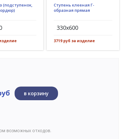
з (подступенок,
Ступень клееная Г-
Гид
бордюр)
образная прямая
(пр
рез)
0
330x600
30
 изделие
3719 руб за изделие
542 
руб
в корзину
том возможных отходов.