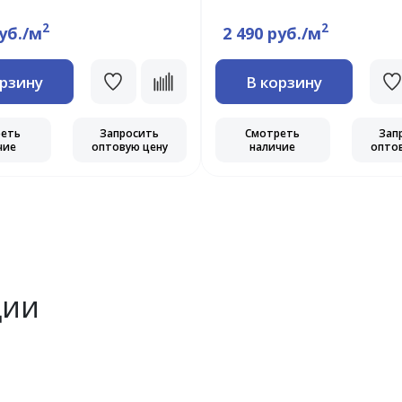
2
2
руб./м
2 490 руб./м
орзину
В корзину
реть
Запросить
Смотреть
Зап
чие
оптовую цену
наличие
опто
ции