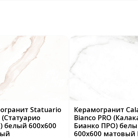
огранит Statuario
Керамогранит Cal
 (Статуарио
Bianco PRO (Калак
) белый 600x600
Бианко ПРО) белы
вый
600x600 матовый