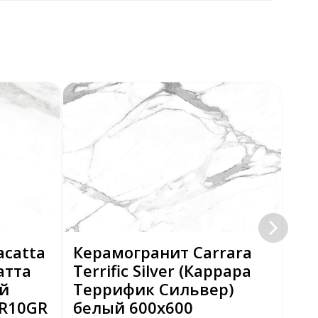
acatta
Керамогранит Carrara
Ке
атта
Terrific Silver (Каррара
Exc
й
Террифик Сильвер)
Эк
 R10GR
белый 600х600
бе