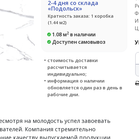
2-4 дня со склада
Р
«Подольск»
Ф
Кратность заказа: 1 коробка
И
(1.44 м2)
Ц
2
1.08 м
в наличии
Доступен самовывоз
У
стоимость доставки
рассчитывается
индивидуально;
информация о наличии
обновляется один раз в день в
рабочие дни.
несмотря на молодость успел завоевать
вателей. Компания стремительно
ание качеству выпускаемой продукции.