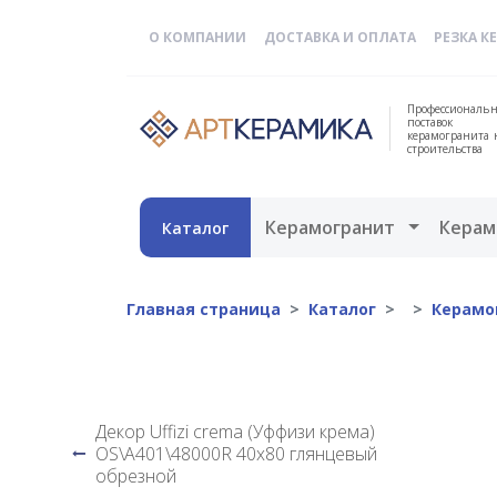
О КОМПАНИИ
ДОСТАВКА И ОПЛАТА
РЕЗКА К
Профессиональн
поставок
керамогранита 
строительства
Открыть 
Керамогранит
Керам
Каталог
Главная страница
Каталог
Керамо
Декор Uffizi crema (Уффизи крема)
OS\A401\48000R 40x80 глянцевый
обрезной