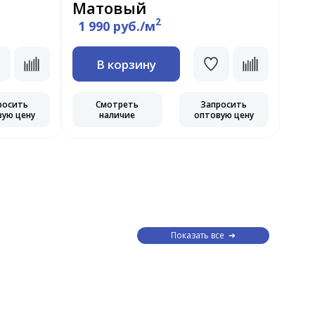
Матовый
Ма
2
1 990 руб./м
1 
В корзину
росить
Смотреть
Запросить
вую цену
наличие
оптовую цену
Показать все