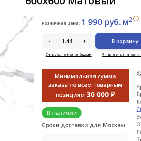
600х600 Матовый
2
i
1 990 руб.
м
Розничная цена:
-
+
В корзину
Отгружается коробками
Запросить оптовую 
Х
Минимальная сумма
заказа по всем товарным
А
30 000 ₽
Б
позициям
К
С
В наличии
Э
О
Сроки доставки для Москвы
Р
Т