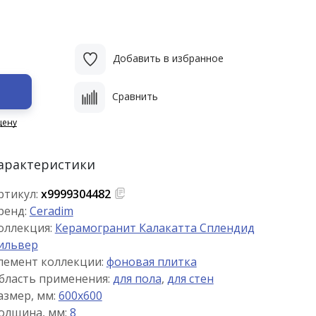
Добавить в избранное
Сравнить
цену
арактеристики
ртикул:
х9999304482
ренд:
Ceradim
оллекция:
Керамогранит Калакатта Сплендид
ильвер
лемент коллекции:
фоновая плитка
бласть применения:
для пола
,
для стен
азмер, мм:
600x600
олщина, мм:
8