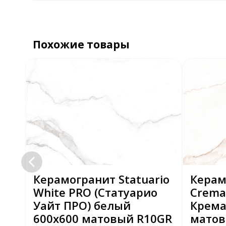
Похожие товары
e
Керамогранит Statuario
Керам
White PRO (Статуарио
Crema
Уайт ПРО) белый
Крема
600x600 матовый R10GR
мато