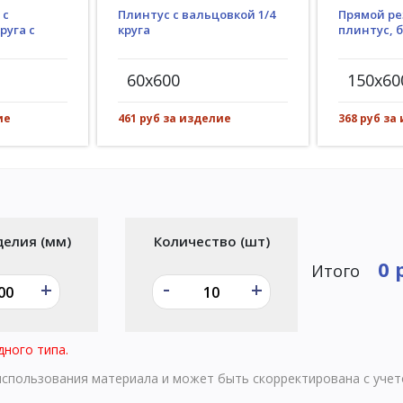
Плинтус с вальцовкой 1/4
 с
Прямой ре
круга
руга с
плинтус, 
60x600
150x60
461 руб за изделие
ие
368 руб за
делия (мм)
Количество (шт)
0 
Итого
-
+
+
дного типа.
 использования материала и может быть скорректирована с уче