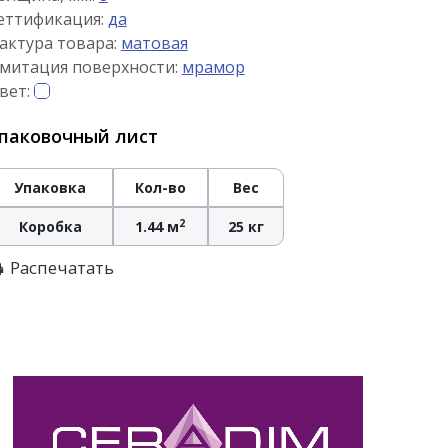
еттификация:
да
актура товара:
матовая
митация поверхности:
мрамор
вет:
паковочный лист
Упаковка
Кол-во
Вес
2
Коробка
1.44 м
25 кг
Распечатать