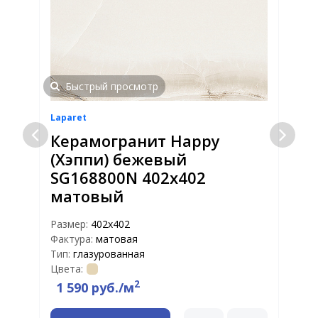
Быстрый просмотр
Laparet
L
Керамогранит Happy
(Хэппи) бежевый
SG168800N 402x402
Р
матовый
Т
Ц
Размер:
402x402
Фактура:
матовая
Тип:
глазурованная
Цвета:
2
1 590 руб./м