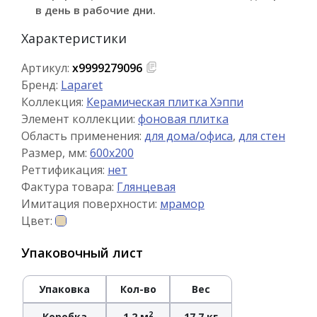
в день в рабочие дни.
Характеристики
Артикул:
х9999279096
Бренд:
Laparet
Коллекция:
Керамическая плитка Хэппи
Элемент коллекции:
фоновая плитка
Область применения:
для дома/офиса
,
для стен
Размер, мм:
600x200
Реттификация:
нет
Фактура товара:
Глянцевая
Имитация поверхности:
мрамор
Цвет:
Упаковочный лист
Упаковка
Кол-во
Вес
2
Коробка
1.2 м
17.7 кг