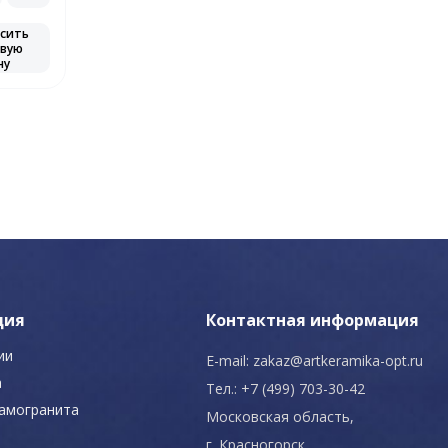
сить
вую
ну
ция
Контактная информация
ии
E-mail:
zakaz@artkeramika-opt.ru
а
Тел.: +7 (499) 703-30-42
рамогранита
Московская область,
г. Красногорск