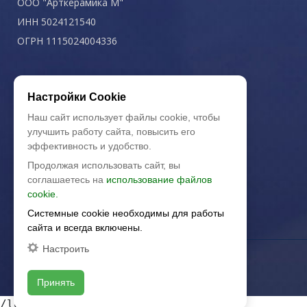
ООО "Арткерамика М"
ИНН 5024121540
ОГРН 1115024004336
Политика конфиденциальности
Настройки Cookie
Наш сайт использует файлы cookie, чтобы
улучшить работу сайта, повысить его
эффективность и удобство.
Продолжая использовать сайт, вы
соглашаетесь на
использование файлов
cookie.
Системные cookie необходимы для работы
сайта и всегда включены.
Настроить
Принять
/local/templates/artkeramika_new