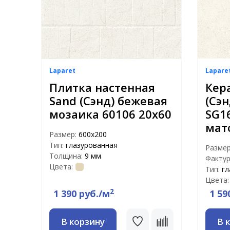
Laparet
Lapare
Плитка настенная
Кер
Sand (Сэнд) бежевая
(Сэ
мозаика 60106 20х60
SG1
мат
Размер:
600х200
Тип:
глазурованная
Разме
Толщина:
9 мм
Фактур
Цвета:
Тип:
гл
Цвета:
2
1 390 руб./м
1 59
В корзину
В 