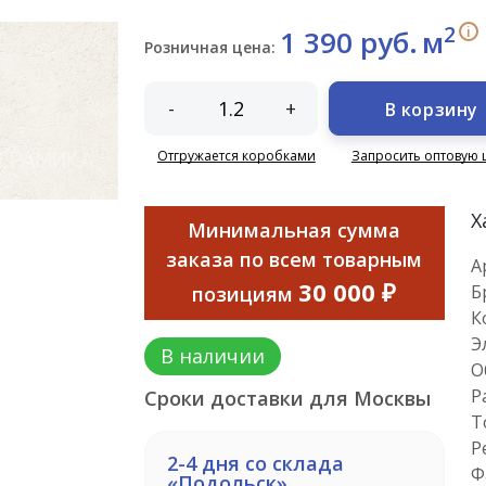
2
i
1 390 руб.
м
Розничная цена:
-
+
В корзину
Отгружается коробками
Запросить оптовую 
Х
Минимальная сумма
заказа по всем товарным
А
30 000 ₽
Б
позициям
К
Э
В наличии
О
Р
Сроки доставки для Москвы
Т
Р
2-4 дня со склада
Ф
«Подольск»