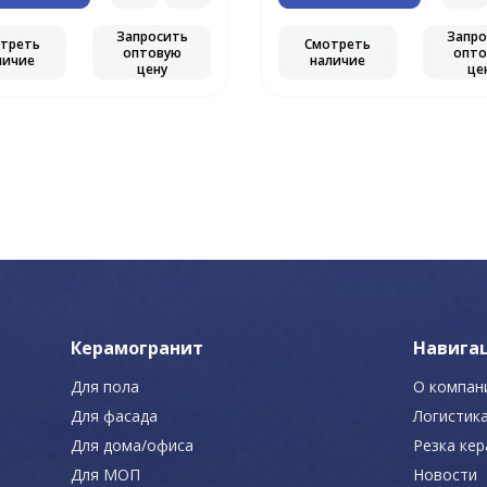
Запросить
Запро
треть
Смотреть
оптовую
опто
личие
наличие
цену
це
Керамогранит
Навига
Для пола
О компан
Для фасада
Логистик
Для дома/офиса
Резка ке
Для МОП
Новости