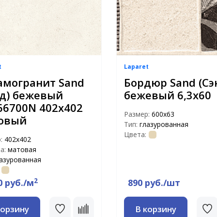
t
Laparet
амогранит Sand
Бордюр Sand (Сэ
нд) бежевый
бежевый 6,3х60
66700N 402x402
Размер:
600х63
овый
Тип:
глазурованная
Цвета:
р:
402x402
а:
матовая
азурованная
2
0 руб./м
890 руб./шт
корзину
В корзину