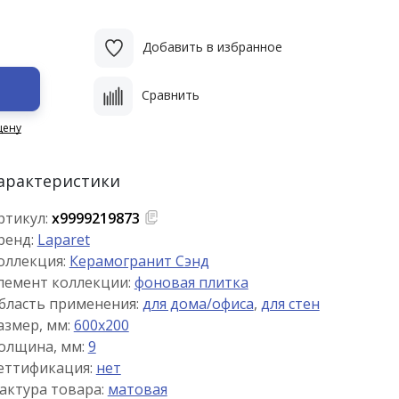
Добавить в избранное
Сравнить
цену
арактеристики
ртикул:
х9999219873
ренд:
Laparet
оллекция:
Керамогранит Сэнд
лемент коллекции:
фоновая плитка
бласть применения:
для дома/офиса
,
для стен
азмер, мм:
600x200
олщина, мм:
9
еттификация:
нет
актура товара:
матовая