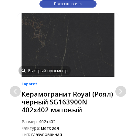
Показать все
Быстрый просмотр
Laparet
L
Керамогранит Royal (Роял)
чёрный SG163900N
402x402 матовый
Р
Т
Размер:
402x402
Ц
Фактура:
матовая
Тип:
глазурованная