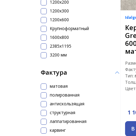
1200x200
1200х300
Idalg
1200х600
Ке
Крупноформатный
Gr
1600x800
60
2385x1195
ма
3200 мм
Разм
Факт
Фактура
Тип:
Толщ
матовая
Цвет
полированная
антискользящая
1 1
структурная
лаппатированная
В
карвинг