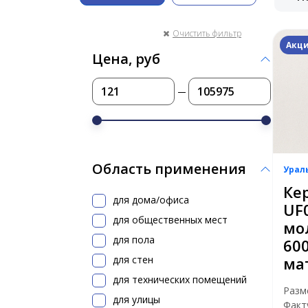
Очистить фильтр
Акци
Цена, руб
Область применения
Урал
Ке
для дома/офиса
UF
для общественных мест
мо
для пола
60
для стен
ма
для технических помещений
Разм
для улицы
Факт