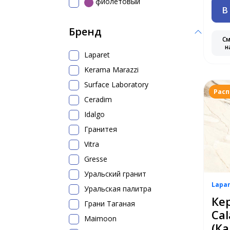
фиолетовый
В
Бренд
С
н
Laparet
Kerama Marazzi
Surface Laboratory
Рас
Ceradim
Idalgo
Гранитея
Vitra
Gresse
Уральский гранит
Lapa
Уральская палитра
Ке
Грани Таганая
Cal
Maimoon
(Ка