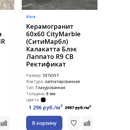
Vitra
Керамогранит
а
60х60 CityMarble
MR
(СитиМарбл)
Калакатта Блэк
Лаппато R9 CB
Ректификат
Размер:
597х597
Фактура:
лаппатированная
Тип:
Глазурованная
Толщина:
8 мм
Цвета:
2
1 296 руб./м
2
2987 руб./м
В корзину