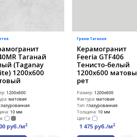
итея
Грани Таганая
рамогранит
Керамогранит
40MR Таганай
Feeria GTF406
лый (Taganay
Тенисто-белый
te) 1200х600
1200х600 матов
товый
рет
ер:
1200х600
Размер:
1200х600
ура:
матовая
Фактура:
матовая
глазурованная
Тип:
глазурованная
ина:
10 мм
Толщина:
10 мм
а:
Цвета:
2
2
00 руб./м
1 475 руб./м