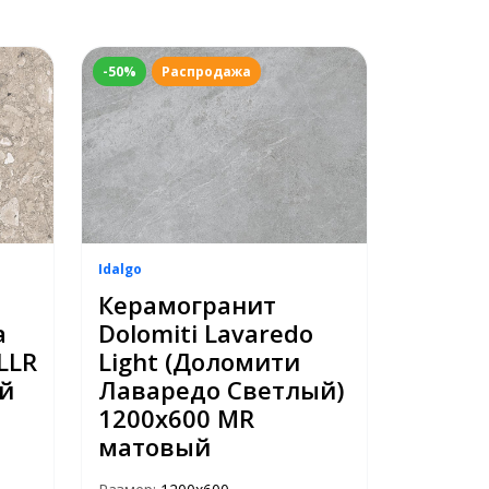
-50%
Распродажа
Idalgo
Керамогранит
а
Dolomiti Lavaredo
LLR
Light (Доломити
й
Лаваредо Светлый)
1200х600 MR
матовый