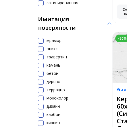
сатинированная
С
н
Имитация
поверхности
-50%
мрамор
оникс
травертин
камень
бетон
дерево
терраццо
Vitra
Ке
моноколор
60х
дизайн
(С
карбон
Ст
кирпич