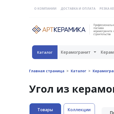
О КОМПАНИИ
ДОСТАВКА И ОПЛАТА
РЕЗКА К
Профессиональн
поставок
керамогранита 
строительства
Открыть 
Керамогранит
Керам
Каталог
Главная страница
Каталог
Керамогра
Угол из керамо
Товары
Коллекции
П