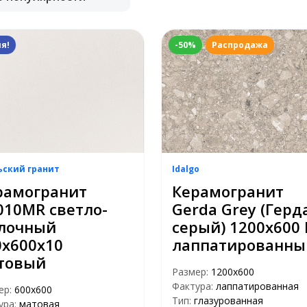
я!
-50%
Распродажа
ьский гранит
Idalgo
рамогранит
Керамогранит
010MR светло-
Gerda Grey (Герд
лочный
серый) 1200х600 
0х600х10
лаппатированны
товый
Размер:
1200х600
Фактура:
лаппатированная
ер:
600х600
Тип:
глазурованная
ура:
матовая