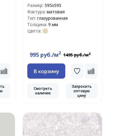
Размер:
595x595
Фактура:
матовая
Тип:
глазурованная
Толщина:
9 мм
Цвета:
2
995 руб./м
2
1495 руб./м
В корзину
ить
Запросить
Смотреть
ую
оптовую
наличие
цену