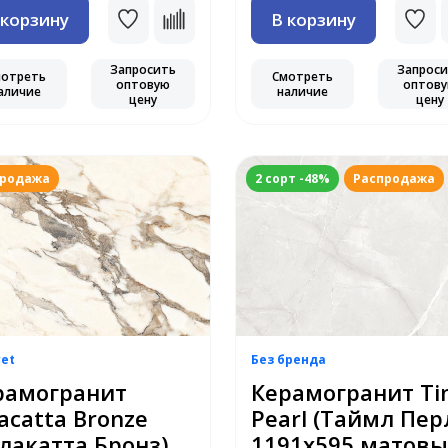
 корзину
В корзину
Запросить
Запрос
мотреть
Смотреть
оптовую
оптов
аличие
наличие
цену
цену
продажа
2 сорт -48%
Распродажа
ret
Без бренда
рамогранит
Керамогранит Ti
acatta Bronze
Pearl (Таймл Пер
лакатта Бронз)
1191х595 матов