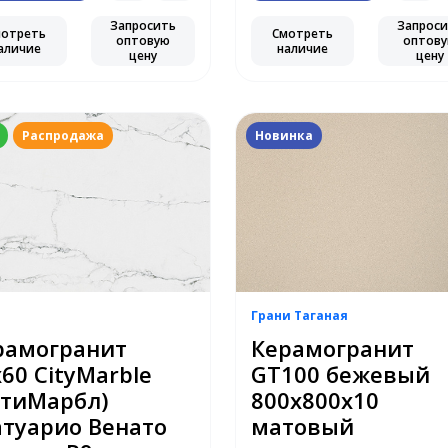
Запросить
Запрос
мотреть
Смотреть
оптовую
оптов
аличие
наличие
цену
цену
Распродажа
Новинка
Грани Таганая
рамогранит
Керамогранит
60 CityMarble
GT100 бежевый
итиМарбл)
800x800x10
атуарио Венато
матовый