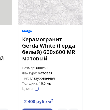
Idalgo
Керамогранит
Gerda White (Герда
белый) 600х600 MR
ый
матовый
Размер:
600х600
Фактура:
матовая
Тип:
глазурованная
Толщина:
10.5 мм
Цвета:
2
2 400 руб./м