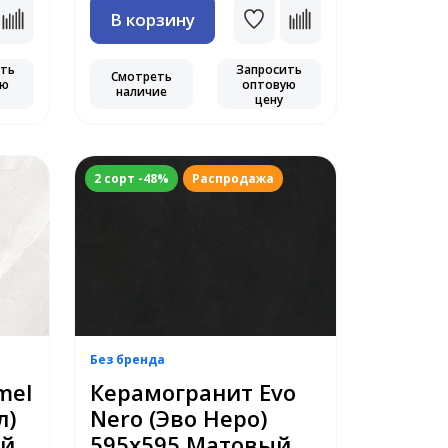
В корзину
ить
Запросить
Смотреть
ую
оптовую
наличие
цену
2 сорт -48%
Распродажа
Без бренда
mel
Керамогранит Evo
л)
Nero (Эво Неро)
ый
595x595 Матовый