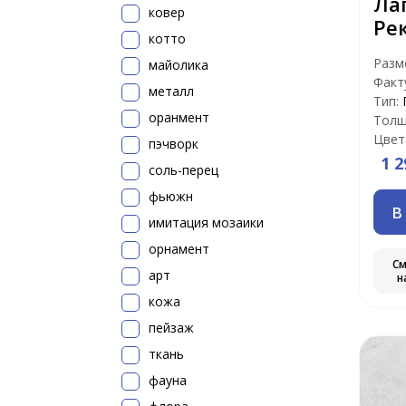
Ла
ковер
Ре
котто
Разм
майолика
Факт
металл
Тип:
оранмент
Толщ
Цвет
пэчворк
1 2
соль-перец
фьюжн
В
имитация мозаики
орнамент
С
арт
н
кожа
пейзаж
ткань
фауна