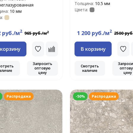
Толщина:
10.5 мм
неглазурованная
Цвета:
ина:
10 мм
а:
2
2
2 руб./м
1 200 руб./м
2
965 руб./м
2500 руб
 корзину
В корзину
Запросить
Запрос
мотреть
Смотреть
оптовую
оптов
аличие
наличие
цену
цену
Распродажа
-50%
Распродажа