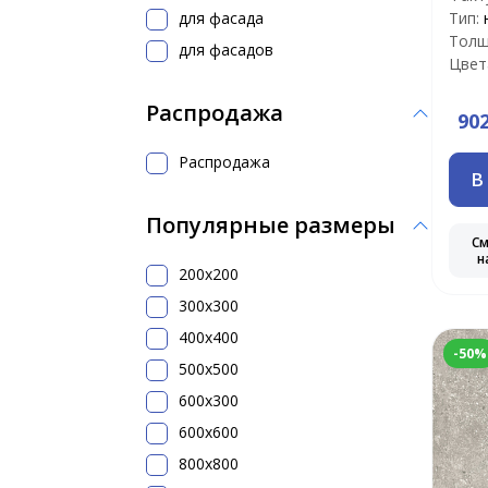
для фасада
Тип:
Толщ
для фасадов
Цвет
Распродажа
90
Распродажа
В
Популярные размеры
С
н
200x200
300х300
400х400
-50%
500x500
600х300
600х600
800х800