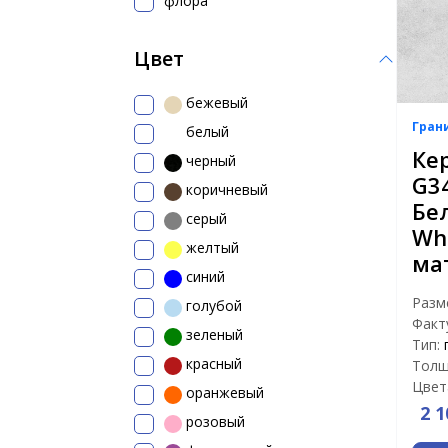
флора
Цвет
бежевый
Гран
белый
Ке
черный
G3
коричневый
Бе
серый
Whi
желтый
ма
синий
Разм
голубой
Факт
зеленый
Тип:
красный
Толщ
Цвет
оранжевый
2 1
розовый