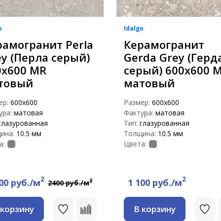
o
Idalgo
рамогранит Perla
Керамогранит
ey (Перла серый)
Gerda Grey (Герд
0х600 MR
серый) 600х600 
товый
матовый
ер:
600х600
Размер:
600х600
ура:
матовая
Фактура:
матовая
глазурованная
Тип:
глазурованная
ина:
10.5 мм
Толщина:
10.5 мм
а:
Цвета:
2
2
00 руб./м
1 100 руб./м
2
2400 руб./м
 корзину
В корзину