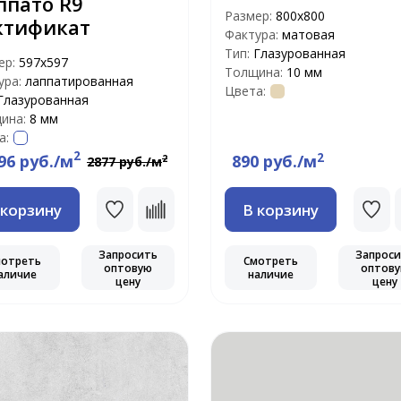
ппато R9
Размер:
800x800
ктификат
Фактура:
матовая
Тип:
Глазурованная
ер:
597х597
Толщина:
10 мм
ура:
лаппатированная
Цвета:
Глазурованная
ина:
8 мм
а:
2
2
96 руб./м
890 руб./м
2
2877 руб./м
 корзину
В корзину
Запросить
Запрос
мотреть
Смотреть
оптовую
оптов
аличие
наличие
цену
цену