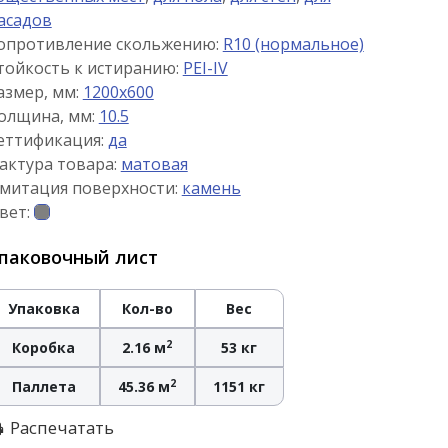
асадов
опротивление скольжению:
R10 (нормальное)
тойкость к истиранию:
PEI-IV
азмер, мм:
1200x600
олщина, мм:
10.5
еттификация:
да
актура товара:
матовая
митация поверхности:
камень
вет:
паковочный лист
Упаковка
Кол-во
Вес
2
Коробка
2.16 м
53 кг
2
Паллета
45.36 м
1151 кг
Распечатать