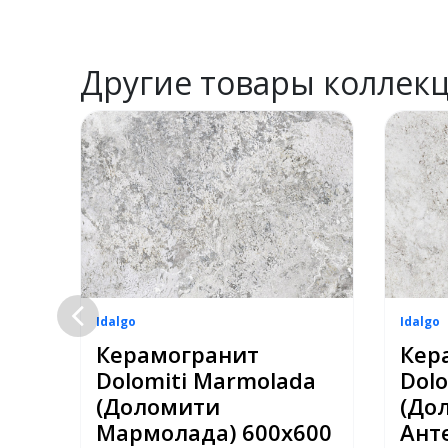
Другие товары коллек
Idalgo
Idalgo
Керамогранит
Кер
Dolomiti Marmolada
Dolo
(Доломити
(До
 SR
Мармолада) 600х600
Ант