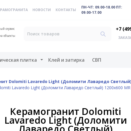
ПН-ЧТ: 09.00-18.00 ПТ:
ЕРАМОГРАНИТА
НОВОСТИ
КОНТАКТЫ
09.00-17.00
+7 (49
ый сервис
на объекты
ЗАКАЗ
меню
Открыть меню
ическая плитка
Клей и затирка
СВП
ит Dolomiti Lavaredo Light (Доломити Лаваредо Светлый
omiti Lavaredo Light (Доломити Лаваредо Светлый) 1200х600 M
Керамогранит Dolomiti
Lavaredo Light (Доломити
Лаваредо Светлый)