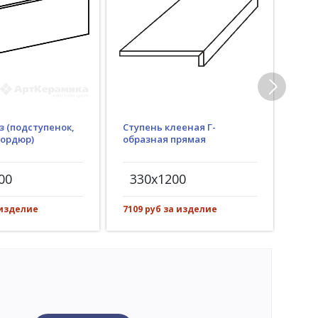
з (подступенок,
Ступень клееная Г-
Гид
бордюр)
образная прямая
(пр
рез)
00
330x1200
30
 изделие
7109 руб за изделие
1053