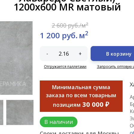
1200х600 MR матовый
2
2 600 руб./м
2
1 200 руб.
м
-
+
В корзину
Отгружается паллетами
Запросить оптовую 
Х
Минимальная сумма
заказа по всем товарным
А
30 000 ₽
Б
позициям
К
Э
В наличии
О
о
Сроки доставки для Москвы