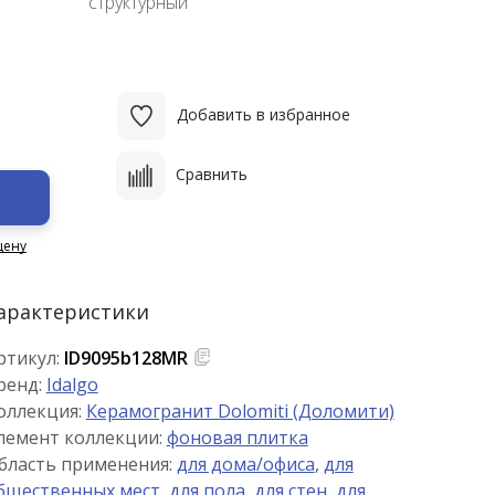
структурный
Добавить в избранное
Сравнить
цену
арактеристики
ртикул:
ID9095b128MR
ренд:
Idalgo
оллекция:
Керамогранит Dolomiti (Доломити)
лемент коллекции:
фоновая плитка
бласть применения:
для дома/офиса
,
для
бщественных мест
,
для пола
,
для стен
,
для