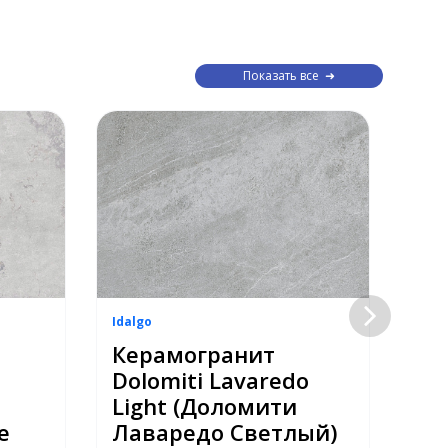
Показать все
Idalgo
Idal
Керамогранит
Ке
Dolomiti Lavaredo
Do
Light (Доломити
(Д
е
Лаваредо Светлый)
Св