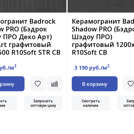
огранит Badrock
Керамогранит Bad
w PRO (Бэдрок
Shadow PRO (Бэдр
 ПРО Деко Арт)
Шэдоу ПРО)
Art графитовый
графитовый 1200
600 R10Soft STR CB
R10Soft CB
2
2
руб./м
3 190 руб./м
орзину
В корзину
реть
Запросить
Смотреть
Зап
чие
оптовую цену
наличие
опто