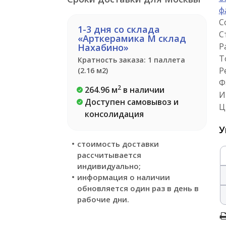
ф
С
1-3 дня со склада
С
«Арткерамика М склад
Р
Нахабино»
Т
Кратность заказа: 1 паллета
Р
(2.16 м2)
Ф
2
264.96 м
в наличии
И
Доступен самовывоз и
Ц
консолидация
У
стоимость доставки
рассчитывается
индивидуально;
информация о наличии
обновляется один раз в день в
рабочие дни.