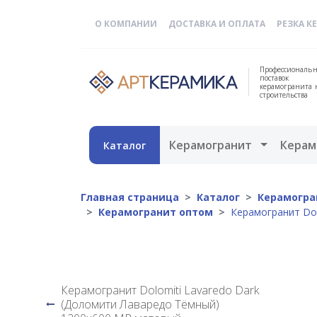
О КОМПАНИИ
ДОСТАВКА И ОПЛАТА
РЕЗКА К
Профессиональн
поставок
керамогранита 
строительства
Открыть 
Керамогранит
Керам
Каталог
Главная страница
Каталог
Керамогран
Керамогранит оптом
Керамогранит Dol
Керамогранит Dolomiti Lavaredo Dark
(Доломити Лаваредо Тёмный)