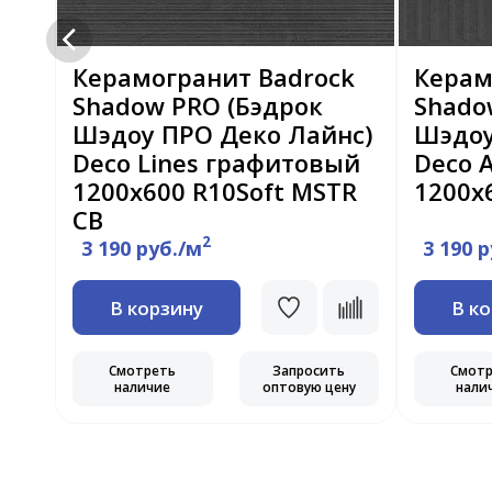
R
Керамогранит Badrock
Керам
ak
Shadow PRO (Бэдрок
Shado
вый
Шэдоу ПРО Деко Лайнс)
Шэдоу
Deco Lines графитовый
Deco 
1200х600 R10Soft MSTR
1200х
CB
2
3 190 руб./м
3 190 
ь
В корзину
В к
ну
Смотреть
Запросить
Смот
наличие
оптовую цену
нали