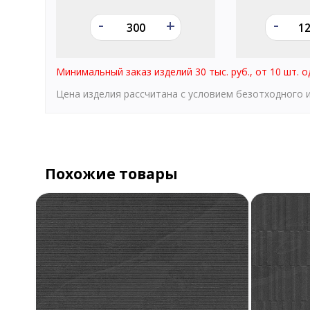
-
-
+
Минимальный заказ изделий 30 тыс. руб., от 10 шт. о
Цена изделия рассчитана с условием безотходного
Похожие товары