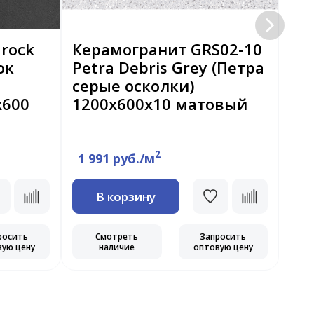
rock
Керамогранит GRS02-10
Ке
ок
Petra Debris Grey (Петра
Gr
серые осколки)
ПР
х600
1200х600x10 матовый
ма
2
1 991 руб./м
3 
В корзину
росить
Смотреть
Запросить
вую цену
наличие
оптовую цену