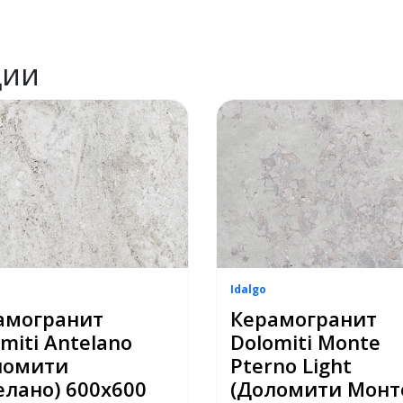
ции
Idalgo
амогранит
Керамогранит
miti Antelano
Dolomiti Monte
ломити
Pterno Light
елано) 600х600
(Доломити Монт