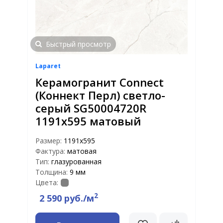
Быстрый просмотр
Laparet
Керамогранит Connect
(Коннект Перл) светло-
серый SG50004720R
1191x595 матовый
Размер:
1191x595
Фактура:
матовая
Тип:
глазурованная
Толщина:
9 мм
Цвета:
2
2 590 руб./м