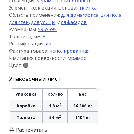
Коллекция:
Керамогранит Connect
Элемент коллекции:
фоновая плитка
Область применения:
для дома/офиса
,
для пола
,
для стен
,
для улицы
,
для фасадов
Размер, мм:
595x595
Толщина, мм:
9
Реттификация:
да
Фактура товара:
неполированная
Имитация поверхности:
мрамор
Цвет:
Упаковочный лист
Упаковка
Кол-во
Вес
2
Коробка
1.8 м
36.306 кг
2
Паллета
54 м
1104 кг
Распечатать