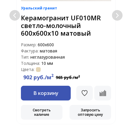
Уральский гранит
У
Керамогранит UF010MR
светло-молочный
600х600х10 матовый
Размер:
600х600
Р
Фактура:
матовая
Ф
Тип:
неглазурованная
Т
Толщина:
10 мм
Т
Цвета:
Ц
2
902 руб./м
2
965 руб./м
В корзину
Смотреть
Запросить
наличие
оптовую цену