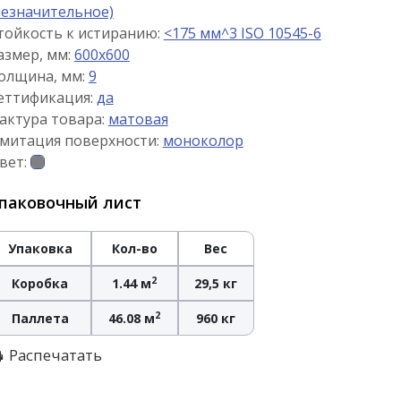
незначительное)
тойкость к истиранию:
<175 мм^3 ISO 10545-6
азмер, мм:
600x600
олщина, мм:
9
еттификация:
да
актура товара:
матовая
митация поверхности:
моноколор
вет:
паковочный лист
Упаковка
Кол-во
Вес
2
Коробка
1.44 м
29,5 кг
2
Паллета
46.08 м
960 кг
Распечатать