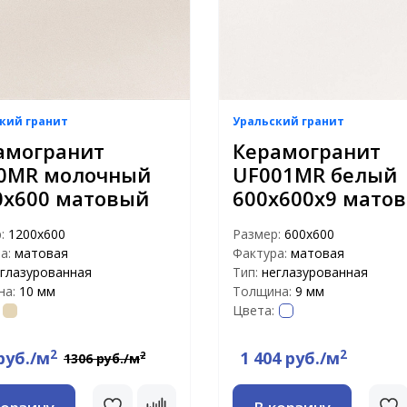
кий гранит
Уральский гранит
амогранит
Керамогранит
0MR молочный
UF001MR белый
0х600 матовый
600х600х9 мато
р:
1200х600
Размер:
600х600
а:
матовая
Фактура:
матовая
глазурованная
Тип:
неглазурованная
на:
10 мм
Толщина:
9 мм
Цвета:
2
2
руб./м
1 404 руб./м
2
1306 руб./м