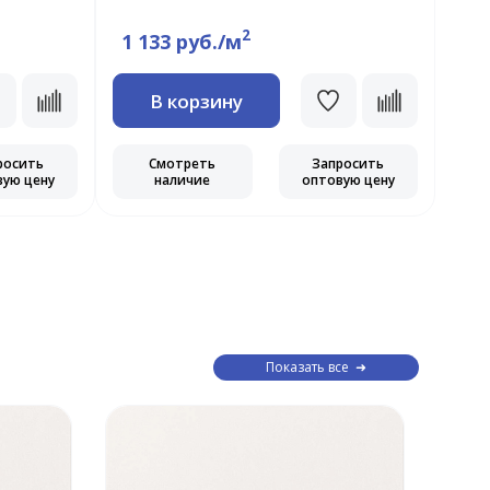
2
1 133 руб./м
1 
В корзину
росить
Смотреть
Запросить
вую цену
наличие
оптовую цену
Показать все