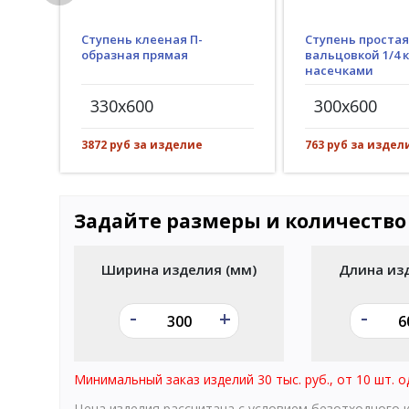
Ступень клееная П-
Ступень простая
образная прямая
вальцовкой 1/4 к
насечками
330x600
300x600
3872 руб за изделие
763 руб за издел
Задайте размеры и количество
Ширина изделия (мм)
Длина из
-
-
+
Минимальный заказ изделий 30 тыс. руб., от 10 шт. о
Цена изделия рассчитана с условием безотходного