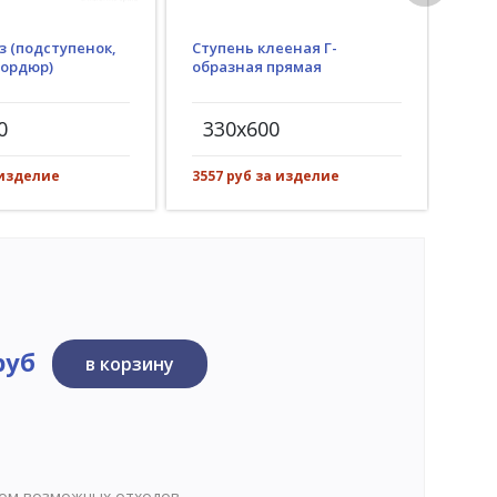
з (подступенок,
Ступень клееная Г-
Гид
бордюр)
образная прямая
(пр
рез)
0
330x600
30
 изделие
3557 руб за изделие
527 
руб
в корзину
том возможных отходов.