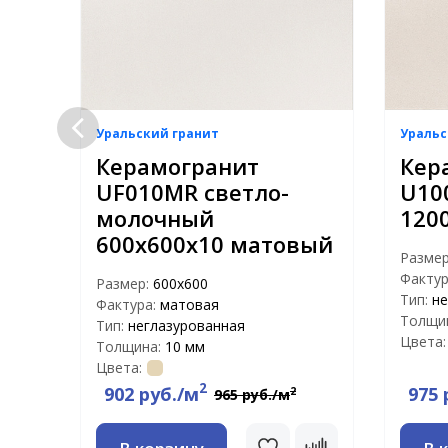
Уральский гранит
Уральс
Керамогранит
Кер
ый
UF010MR светло-
U10
ый
молочный
120
600х600х10 матовый
Разме
Фактур
Размер:
600х600
Тип:
не
Фактура:
матовая
Толщи
Тип:
неглазурованная
Цвета:
Толщина:
10 мм
Цвета:
2
902 руб./м
975 
2
965 руб./м