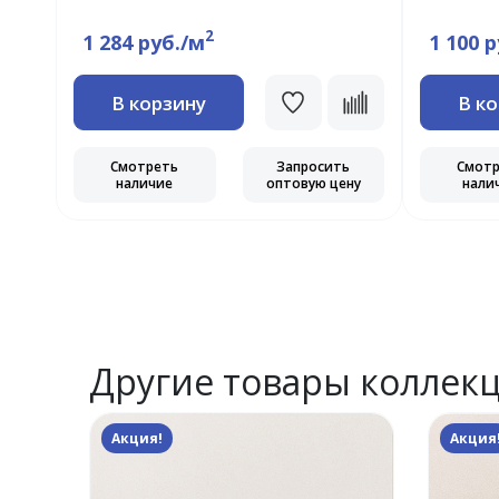
2
1 284 руб./м
1 100 
В корзину
В к
ь
Смотреть
Запросить
Смот
ну
наличие
оптовую цену
нали
Другие товары коллек
Акция!
Акция