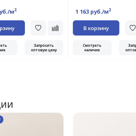
2
2
руб./м
1 163 руб./м
орзину
В корзину
реть
Запросить
Смотреть
Зап
чие
оптовую цену
наличие
опто
ции
!