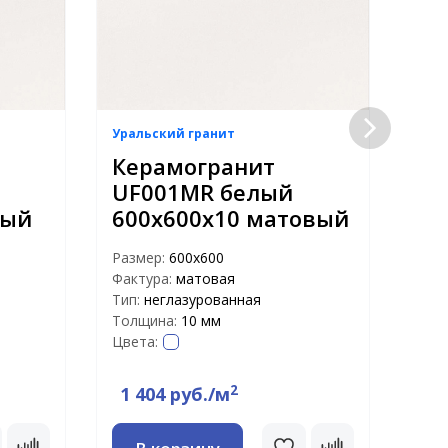
Уральский гранит
Урал
Керамогранит
Ке
UF001MR белый
UF
вый
600х600х10 матовый
мо
ма
Размер:
600х600
Фактура:
матовая
Раз
Тип:
неглазурованная
Факт
Толщина:
10 мм
Тип:
Цвета:
Тол
Цвет
2
1 404 руб./м
96