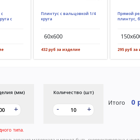
Плинтус с вальцовкой 1/4
 с
Прямой ре
круга
руга с
плинтус, 
60x600
150x60
432 руб за изделие
ие
295 руб за
делия (мм)
Количество (шт)
0 
Итого
-
+
+
дного типа.
 использования материала и может быть скорректирована с уче