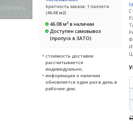
(
Кратность заказа: 1 паллета
С
(46.08 м2)
Р
2
46.08 м
в наличии
Т
Доступен самовывоз
Р
(пропуск в ЗАТО)
Ф
И
Ц
стоимость доставки
рассчитывается
У
индивидуально;
информация о наличии
обновляется один раз в день в
рабочие дни.