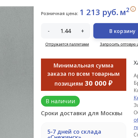
2
i
1 213 руб.
м
Розничная цена:
-
+
В корзину
Отгружается паллетами
Запросить оптовую 
Х
Минимальная сумма
заказа по всем товарным
А
30 000 ₽
Б
позициям
К
К
В наличии
Э
О
Сроки доставки для Москвы
о
п
5-7 дней со склада
С
«Снежинск»