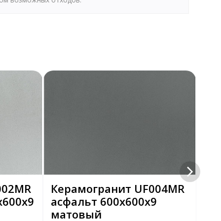
002MR
Керамогранит UF004MR
Ке
х600х9
асфальт 600x600x9
св
матовый
60