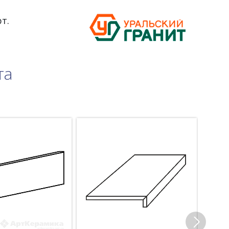
т.
та