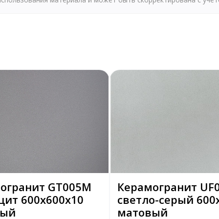
огранит GT005M
Керамогранит UF
цит 600х600х10
светло-серый 600
вый
матовый