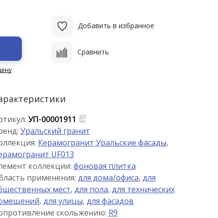
Добавить в избранное
Сравнить
цену
арактеристики
ртикул:
УП-00001911
ренд:
Уральский гранит
оллекция:
Керамогранит Уральские фасады
,
ерамогранит UF013
лемент коллекции:
фоновая плитка
бласть применения:
для дома/офиса
,
для
бщественных мест
,
для пола
,
для технических
омещений
,
для улицы
,
для фасадов
опротивление скольжению:
R9