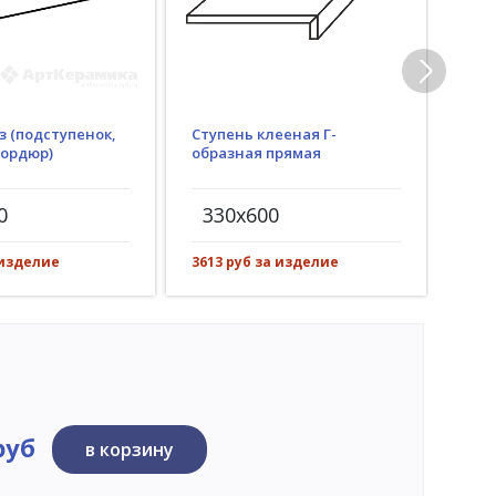
з (подступенок,
Ступень клееная Г-
Гид
бордюр)
образная прямая
(пр
рез)
0
330x600
30
 изделие
3613 руб за изделие
532 
руб
в корзину