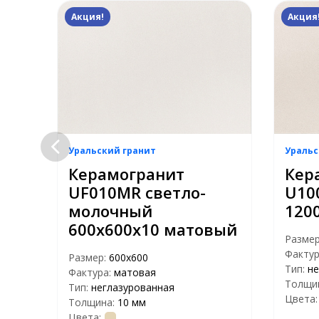
Акция!
Акция
Уральский гранит
Уральс
Керамогранит
Кер
ый
UF010MR светло-
U10
ый
молочный
120
600х600х10 матовый
Разме
Фактур
Размер:
600х600
Тип:
не
Фактура:
матовая
Толщи
Тип:
неглазурованная
Цвета:
Толщина:
10 мм
Цвета: