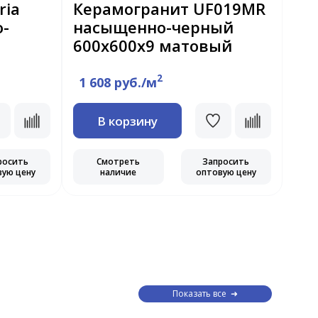
ria
Керамогранит UF019MR
Ке
-
насыщенно-черный
Че
600х600х9 матовый
60
2
1 608 руб./м
1 
В корзину
росить
Смотреть
Запросить
вую цену
наличие
оптовую цену
Показать все