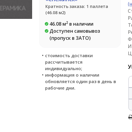
(
Кратность заказа: 1 паллета
С
(46.08 м2)
Р
2
46.08 м
в наличии
Т
Доступен самовывоз
Р
(пропуск в ЗАТО)
Ф
И
Ц
стоимость доставки
рассчитывается
У
индивидуально;
информация о наличии
обновляется один раз в день в
рабочие дни.