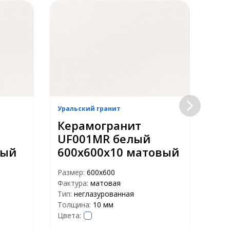
Уральский гранит
Урал
Керамогранит
Ке
UF001MR белый
UF
вый
600х600х10 матовый
мо
ма
Размер:
600х600
Фактура:
матовая
Раз
Тип:
неглазурованная
Факт
Толщина:
10 мм
Тип:
Цвета:
Тол
Цвет