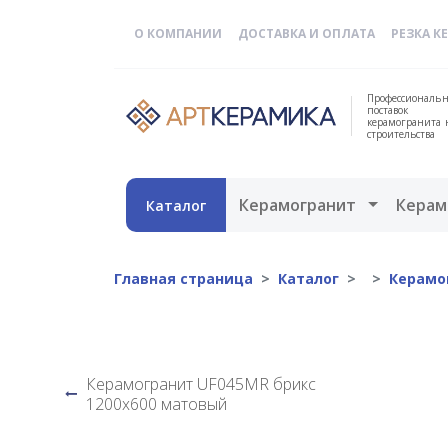
О КОМПАНИИ
ДОСТАВКА И ОПЛАТА
РЕЗКА К
Профессиональн
поставок
керамогранита 
строительства
Открыть 
Керамогранит
Керам
Каталог
Главная страница
Каталог
Керамо
Керамогранит UF045MR брикс
1200х600 матовый