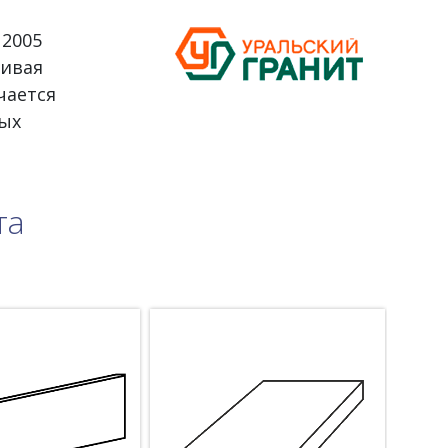
 2005
ливая
чается
ых
та