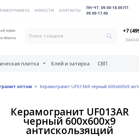
ПН-ЧТ: 09.00-18.00 ПТ:
ЕРАМОГРАНИТА
НОВОСТИ
КОНТАКТЫ
09.00-17.00
+7 (49
ый сервис
на объекты
ЗАКАЗ
меню
Открыть меню
ическая плитка
Клей и затирка
СВП
гранит оптом
Керамогранит UF013AR черный 600x600x9 ан
Керамогранит UF013AR
черный 600x600x9
антискользящий