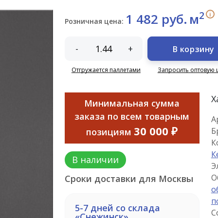
2
i
1 482 руб.
м
Розничная цена:
-
+
В корзину
Отгружается паллетами
Запросить оптовую 
Х
Минимальная сумма
заказа по всем товарным
А
30 000 ₽
Б
позициям
К
К
В наличии
Э
О
Сроки доставки для Москвы
о
п
5-7 дней со склада
С
«Снежинск»