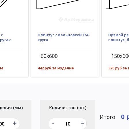
Плинтус с вальцовкой 1/4
 с
Прямой ре
круга
руга с
плинтус, 
60x600
150x60
442 руб за изделие
ие
320 руб за
делия (мм)
Количество (шт)
0 
Итого
-
+
+