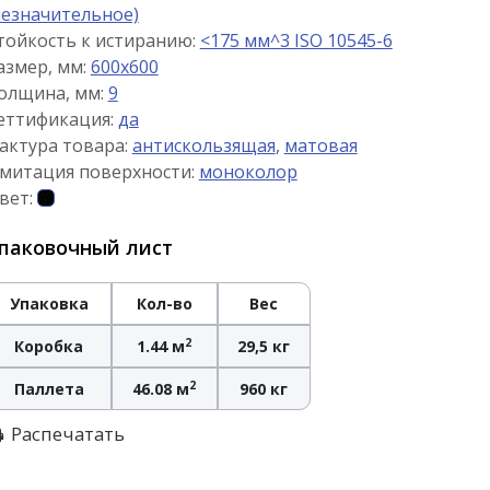
незначительное)
тойкость к истиранию:
<175 мм^3 ISO 10545-6
азмер, мм:
600x600
олщина, мм:
9
еттификация:
да
актура товара:
антискользящая
,
матовая
митация поверхности:
моноколор
вет:
паковочный лист
Упаковка
Кол-во
Вес
2
Коробка
1.44 м
29,5 кг
2
Паллета
46.08 м
960 кг
Распечатать