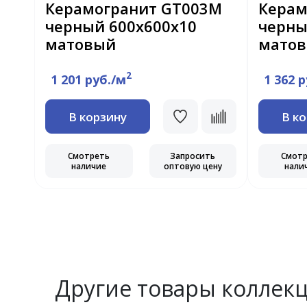
R
Керамогранит GT003M
Керам
черный 600х600х10
черны
матовый
мато
2
1 201 руб./м
1 362 
В корзину
В к
ь
Смотреть
Запросить
Смот
ну
наличие
оптовую цену
нали
Другие товары коллек