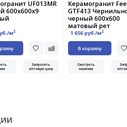
огранит UF013MR
Керамогранит Fee
й 600x600x9
GTF413 Чернильно
вый
черный 600х600
матовый рет
2
2
руб./м
1 656 руб./м
орзину
В корзину
реть
Запросить
Смотреть
Зап
чие
оптовую цену
наличие
опто
ции