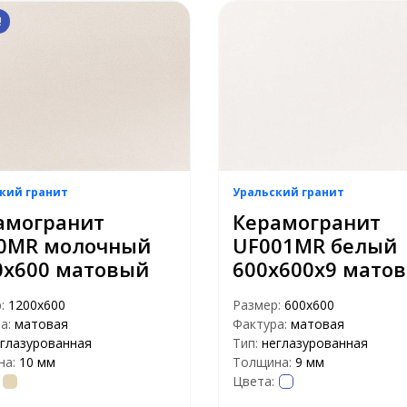
!
кий гранит
Уральский гранит
амогранит
Керамогранит
0MR молочный
UF001MR белый
0х600 матовый
600х600х9 мато
р:
1200х600
Размер:
600х600
а:
матовая
Фактура:
матовая
глазурованная
Тип:
неглазурованная
на:
10 мм
Толщина:
9 мм
Цвета: