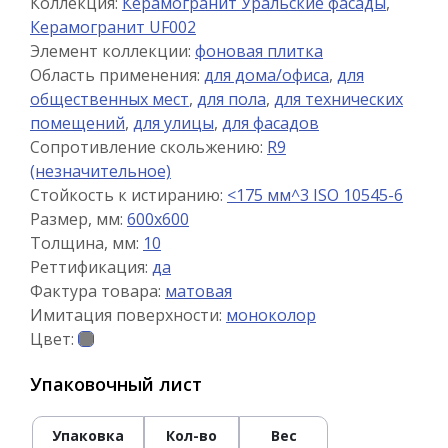
Коллекция:
Керамогранит Уральские фасады
,
Керамогранит UF002
Элемент коллекции:
фоновая плитка
Область применения:
для дома/офиса
,
для
общественных мест
,
для пола
,
для технических
помещений
,
для улицы
,
для фасадов
Сопротивление скольжению:
R9
(незначительное)
Стойкость к истиранию:
<175 мм^3 ISO 10545-6
Размер, мм:
600x600
Толщина, мм:
10
Реттификация:
да
Фактура товара:
матовая
Имитация поверхности:
моноколор
Цвет:
Упаковочный лист
Упаковка
Кол-во
Вес