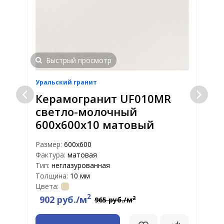
Быстрый просмотр
Уральский гранит
У
Керамогранит UF010MR
светло-молочный
600х600х10 матовый
Размер:
600х600
Р
Фактура:
матовая
Ф
Тип:
неглазурованная
Т
Толщина:
10 мм
Т
Цвета:
Ц
2
902 руб./м
2
965 руб./м