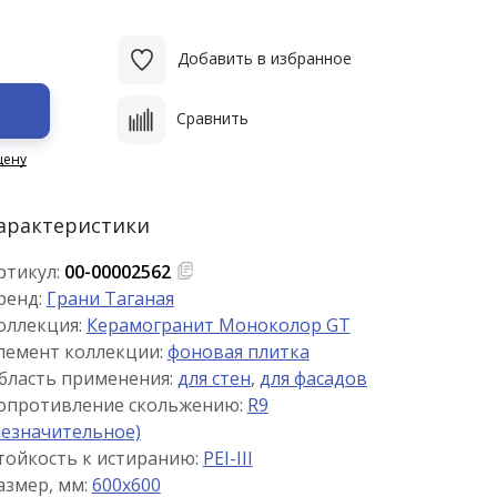
Добавить в избранное
Сравнить
цену
арактеристики
ртикул:
00-00002562
ренд:
Грани Таганая
оллекция:
Керамогранит Моноколор GT
лемент коллекции:
фоновая плитка
бласть применения:
для стен
,
для фасадов
опротивление скольжению:
R9
незначительное)
тойкость к истиранию:
PEI-III
азмер, мм:
600x600