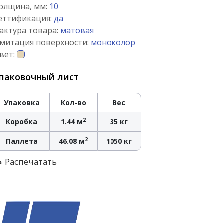
олщина, мм:
10
еттификация:
да
актура товара:
матовая
митация поверхности:
моноколор
вет:
паковочный лист
Упаковка
Кол-во
Вес
2
Коробка
1.44 м
35 кг
2
Паллета
46.08 м
1050 кг
Распечатать