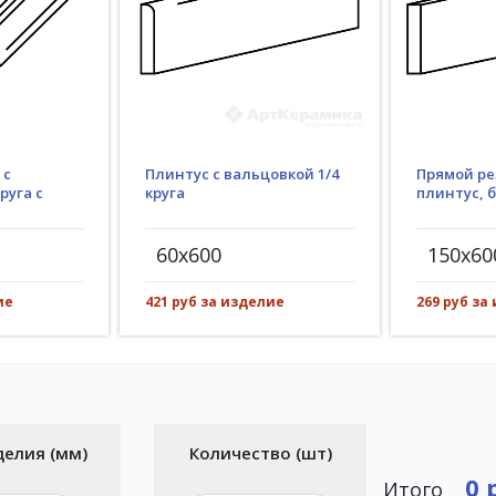
Плинтус с вальцовкой 1/4
 с
Прямой ре
круга
руга с
плинтус, 
60x600
150x60
421 руб за изделие
ие
269 руб за
делия (мм)
Количество (шт)
0 
Итого