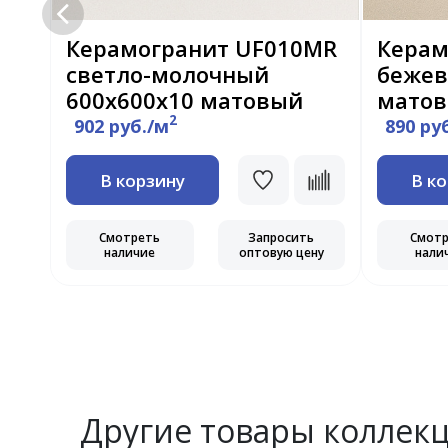
MR
Керамогранит UF010MR
Керам
светло-молочный
бежев
600х600х10 матовый
мато
2
902 руб./м
890 ру
В корзину
В к
Смотреть
Запросить
Смот
наличие
оптовую цену
нали
ь
ну
Другие товары коллек