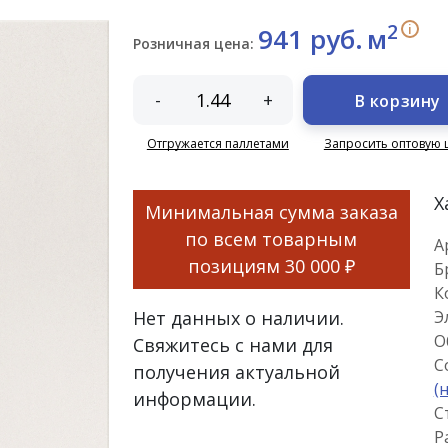
2
i
941 руб.
м
Розничная цена:
-
+
В корзину
Отгружается паллетами
Запросить оптовую 
Х
Минимальная сумма заказа
по всем товарным
А
позициям
30 000 ₽
Б
К
Нет данных о наличии.
Э
О
Свяжитесь с нами для
С
получения актуальной
(
информации.
С
Р