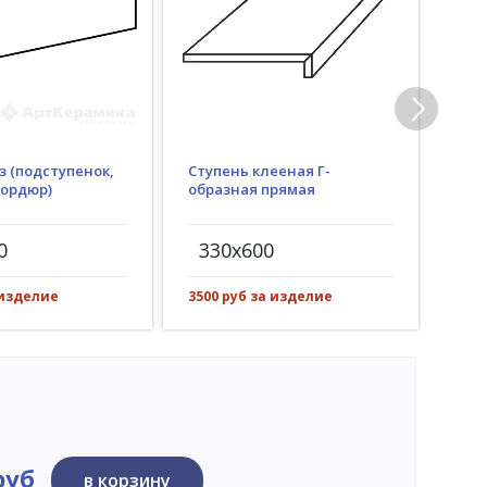
з (подступенок,
Ступень клееная Г-
Гид
бордюр)
образная прямая
(пр
рез)
0
330x600
30
 изделие
3500 руб за изделие
522 
руб
в корзину