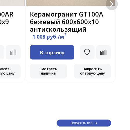
00AR
Керамогранит GT100A
Ке
0х9
бежевый 600х600х10
сл
антискользящий
60
2
1 008 руб./м
1 
В корзину
росить
Смотреть
Запросить
вую цену
наличие
оптовую цену
Показать все