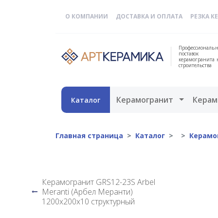
О КОМПАНИИ
ДОСТАВКА И ОПЛАТА
РЕЗКА К
Профессиональн
поставок
керамогранита 
строительства
Открыть 
Керамогранит
Керам
Каталог
Главная страница
Каталог
Керамо
Керамогранит GRS12-23S Arbel
Meranti (Арбел Меранти)
1200x200x10 структурный