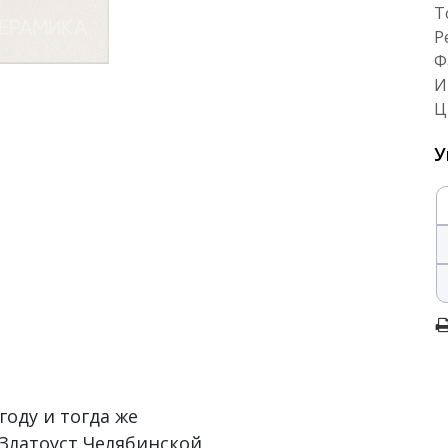
Т
Р
Ф
И
Ц
У
году и тогда же
 Златоуст Челябинской