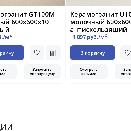
огранит GT100M
Керамогранит U1
ый 600х600х10
молочный 600х60
вый
антискользящий
2
2
б./м
1 097 руб./м
орзину
В корзину
реть
Запросить
Смотреть
Зап
чие
оптовую цену
наличие
опто
ции