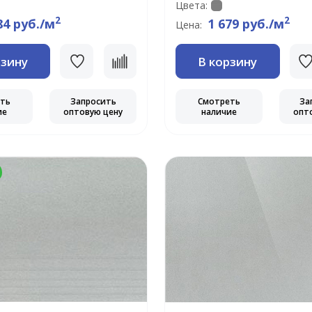
Цвета:
2
2
84 руб./м
1 679 руб./м
Цена:
рзину
В корзину
еть
Запросить
Смотреть
За
ие
оптовую цену
наличие
опт