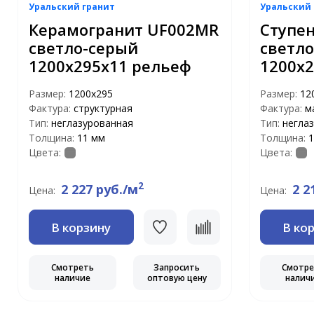
Уральский гранит
Уральский 
Керамогранит UF002MR
Ступе
светло-серый
светл
1200х295х11 рельеф
1200х2
Размер:
1200х295
Размер:
12
Фактура:
структурная
Фактура:
м
Тип:
неглазурованная
Тип:
негла
Толщина:
11 мм
Толщина:
1
Цвета:
Цвета:
2
2 227 руб./м
2 2
Цена:
Цена:
В корзину
В ко
Смотреть
Запросить
Смотр
наличие
оптовую цену
налич