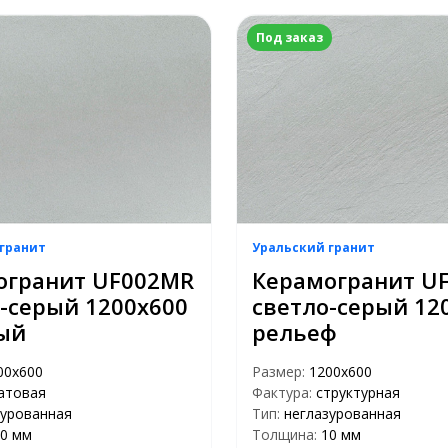
Под заказ
гранит
Уральский гранит
огранит UF002MR
Керамогранит U
-серый 1200х600
светло-серый 12
ый
рельеф
00х600
Размер:
1200х600
атовая
Фактура:
структурная
зурованная
Тип:
неглазурованная
0 мм
Толщина:
10 мм