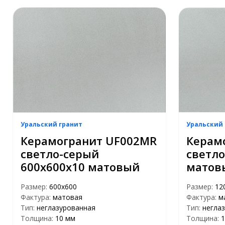
Уральский гранит
Уральский 
Керамогранит UF002MR
Керам
светло-серый
светло
600х600х10 матовый
матов
Размер:
600х600
Размер:
12
Фактура:
матовая
Фактура:
м
Тип:
неглазурованная
Тип:
негла
Толщина:
10 мм
Толщина:
1