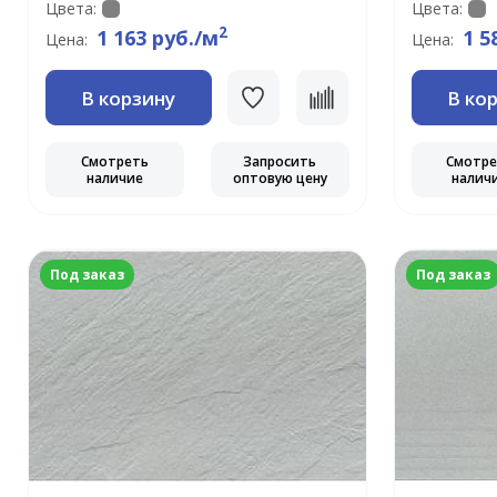
Цвета:
Цвета:
2
1 163 руб./м
1 5
Цена:
Цена:
В корзину
В ко
Смотреть
Запросить
Смотр
наличие
оптовую цену
налич
Под заказ
Под заказ