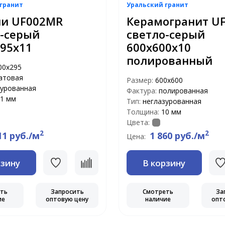
гранит
Уральский гранит
ни UF002MR
Керамогранит U
о-серый
светло-серый
95х11
600х600х10
полированный
00х295
атовая
Размер:
600х600
зурованная
Фактура:
полированная
1 мм
Тип:
неглазурованная
Толщина:
10 мм
Цвета:
2
2
11 руб./м
1 860 руб./м
Цена:
рзину
В корзину
еть
Запросить
Смотреть
За
ие
оптовую цену
наличие
опт