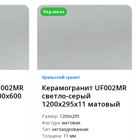
Под заказ
Уральский гранит
F002MR
Керамогранит UF002MR
00х600
светло-серый
1200х295х11 матовый
Размер:
1200х295
Фактура:
матовая
Тип:
неглазурованная
Толщина:
11 мм