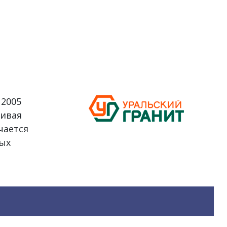
 2005
ливая
чается
ых