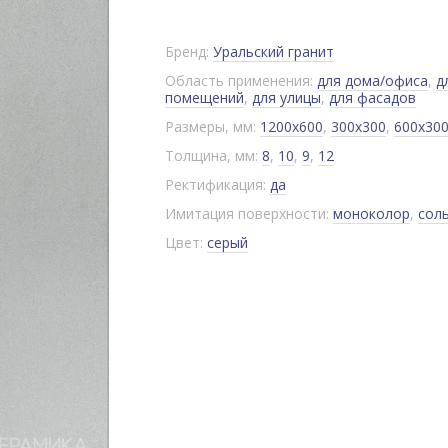
Бренд:
Уральский гранит
Область применения:
для дома/офиса
,
д
помещений
,
для улицы
,
для фасадов
Размеры, мм:
1200x600
,
300x300
,
600x30
Толщина, мм:
8
,
10
,
9
,
12
Ректификация:
да
Имитация поверхности:
моноколор
,
сол
Цвет:
серый