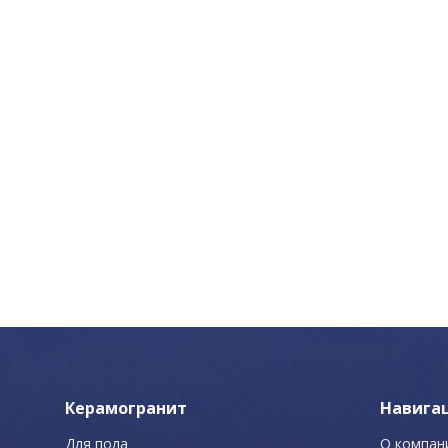
Керамогранит
Навига
Для пола
О компан