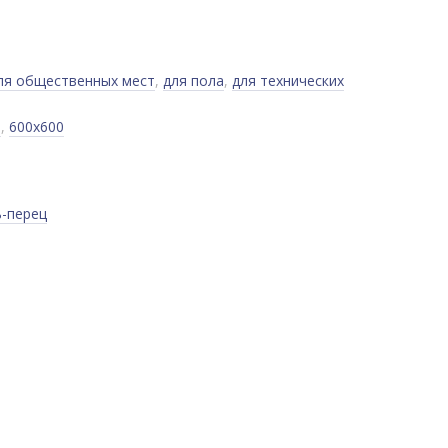
ля общественных мест
,
для пола
,
для технических
0
,
600x600
ь-перец