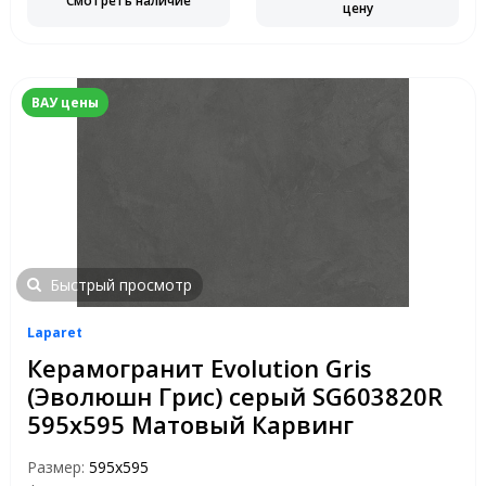
Смотреть наличие
цену
ВАУ цены
Быстрый просмотр
Laparet
Керамогранит Evolution Gris
(Эволюшн Грис) серый SG603820R
595x595 Матовый Карвинг
Размер:
595x595