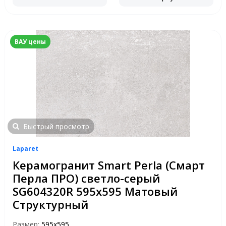
ВАУ цены
Быстрый просмотр
Laparet
Керамогранит Smart Perla (Смарт
Перла ПРО) светло-серый
SG604320R 595x595 Матовый
Структурный
Размер:
595x595