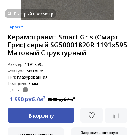
Быстрый просмотр
Laparet
Керамогранит Smart Gris (Смарт
Грис) серый SG50001820R 1191x595
Матовый Структурный
Размер:
1191x595
Фактура:
матовая
Тип:
глазурованная
Толщина:
9 мм
Цвета:
2
1 990 руб./м
2
2590 руб./м
В корзину
Запросить оптовую