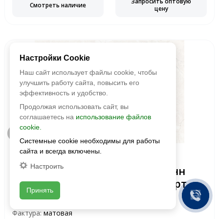
Запросить оптовую
Смотреть наличие
цену
2 сорт -48%
Распродажа
Александр
Настройки Cookie
Добрый день! Согласно
Наш сайт использует файлы cookie, чтобы
требованию производителей,
на сайте указаны, в основном,
улучшить работу сайта, повысить его
рекомендуемые розничные
эффективность и удобство.
цены. Мы занимаемся
Продолжая использовать сайт, вы
поставками на строительные
соглашаетесь на
использование файлов
объекты. Размер скидки
cookie.
зависит от объема заказа.
Быстрый просмотр
Оставьте заявку и получите
Системные cookie необходимы для работы
индивидуальное
сайта и всегда включены.
Без бренда
предложение!
Настроить
Керамогранит Conn Pearl (Конн
Перл) 1191x595 матовый 2 сорт
Принять
Размер:
1191x595
Фактура:
матовая