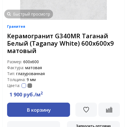
Быстрый просмотр
Гранитея
Керамогранит G340МR Таганай
Белый (Taganay White) 600х600х9
матовый
Размер:
600х600
Фактура:
матовая
Тип:
глазурованная
Толщина:
9 мм
Цвета:
2
1 900 руб./м
В корзину
Запросить оптовую