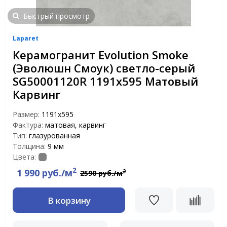
Быстрый просмотр
Laparet
Керамогранит Evolution Smoke
(Эволюшн Смоук) светло-серый
SG50001120R 1191x595 Матовый
Карвинг
Размер:
1191x595
Фактура:
матовая, карвинг
Тип:
глазурованная
Толщина:
9 мм
Цвета:
2
1 990 руб./м
2
2590 руб./м
В корзину