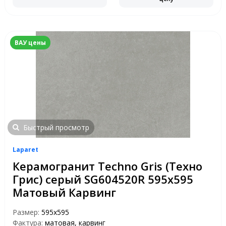
ВАУ цены
Быстрый просмотр
Laparet
Керамогранит Techno Gris (Техно
Грис) серый SG604520R 595x595
Матовый Карвинг
Размер:
595x595
Фактура:
матовая, карвинг