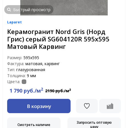
Быстрый просмотр
Laparet
Керамогранит Nord Gris (Норд
Грис) серый SG604120R 595x595
Матовый Карвинг
Размер:
595x595
Фактура:
матовая, карвинг
Тип:
глазурованная
Толщина:
9 мм
Цвета:
2
1 790 руб./м
2
2190 руб./м
В корзину
Запросить оптовую
Смотреть наличие
цену