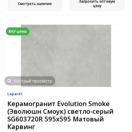
Запросить оптовую
Смотреть наличие
цену
ВАУ цены
Быстрый просмотр
Laparet
Керамогранит Evolution Smoke
(Эволюшн Смоук) светло-серый
SG603720R 595x595 Матовый
Карвинг