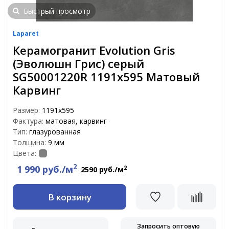
Быстрый просмотр
Laparet
Керамогранит Evolution Gris
(Эволюшн Грис) серый
SG50001220R 1191x595 Матовый
Карвинг
Размер:
1191x595
Фактура:
матовая, карвинг
Тип:
глазурованная
Толщина:
9 мм
Цвета:
2
1 990 руб./м
2
2590 руб./м
В корзину
Запросить оптовую