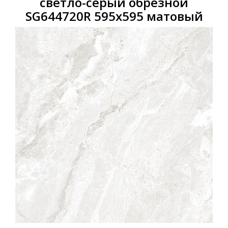
светло-серый обрезной
SG644720R 595x595 матовый