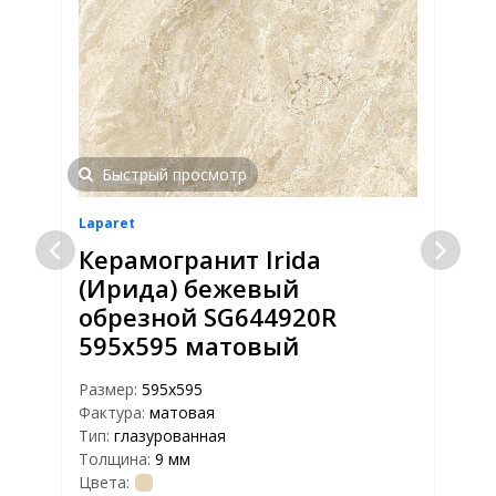
Быстрый просмотр
Laparet
L
Керамогранит Irida
(Ирида) бежевый
обрезной SG644920R
595x595 матовый
Размер:
595x595
Р
Фактура:
матовая
Ф
Тип:
глазурованная
Т
Толщина:
9 мм
Т
Цвета:
Ц