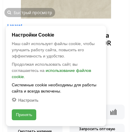
Быстрый просмотр
Laparet
Керамогранит Evolution Crema
Настройки Cookie
(Эволюшн Крема) SG50000920R
Наш сайт использует файлы cookie, чтобы
1191x595 Матовый Карвинг
улучшить работу сайта, повысить его
эффективность и удобство.
Размер:
1191x595
Продолжая использовать сайт, вы
Фактура:
матовая, карвинг
соглашаетесь на
использование файлов
Тип:
глазурованная
cookie.
Толщина:
9 мм
Системные cookie необходимы для работы
Цвета:
сайта и всегда включены.
2
1 990 руб./м
2
2590 руб./м
Настроить
В корзину
Принять
Запросить оптовую
Смотреть наличие