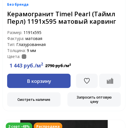
Без бренда
Керамогранит Timel Pearl (Таймл
Перл) 1191х595 матовый карвинг
Размер:
1191x595
Фактура:
матовая
Тип:
Глазурованная
Толщина:
9 мм
Цвета:
2
1 443 руб./м
2
2790 руб./м
В корзину
Запросить оптовую
Смотреть наличие
цену
2 сорт -48%
Распродажа