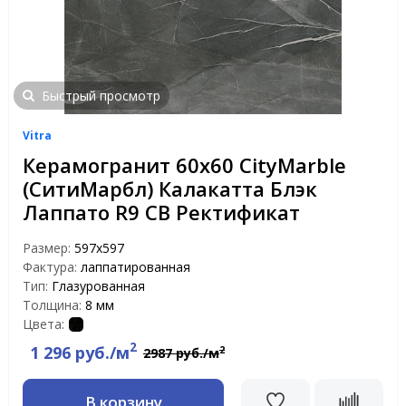
Быстрый просмотр
Vitra
Керамогранит 60х60 CityMarble
(СитиМарбл) Калакатта Блэк
Лаппато R9 CB Ректификат
Размер:
597х597
Фактура:
лаппатированная
Тип:
Глазурованная
Толщина:
8 мм
Цвета:
2
1 296 руб./м
2
2987 руб./м
В корзину