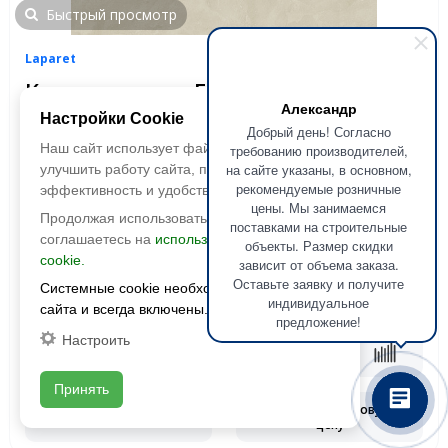
Быстрый просмотр
Laparet
Керамогранит Evolution Crema
Александр
(Эволюшн Крема) SG50000920R
Настройки Cookie
Добрый день! Согласно
1191x595 Матовый Карвинг
Наш сайт использует файлы cookie, чтобы
требованию производителей,
на сайте указаны, в основном,
улучшить работу сайта, повысить его
Размер:
1191x595
рекомендуемые розничные
эффективность и удобство.
Фактура:
матовая, карвинг
цены. Мы занимаемся
Продолжая использовать сайт, вы
Тип:
глазурованная
поставками на строительные
соглашаетесь на
использование файлов
Толщина:
9 мм
объекты. Размер скидки
cookie.
зависит от объема заказа.
Цвета:
Оставьте заявку и получите
Системные cookie необходимы для работы
2
1 990 руб./м
2
2590 руб./м
индивидуальное
сайта и всегда включены.
предложение!
Настроить
В корзину
Принять
Запросить оптовую
Смотреть наличие
цену