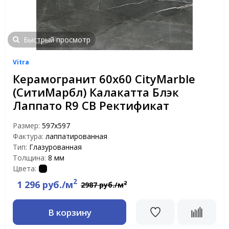
Быстрый просмотр
Vitra
Керамогранит 60х60 CityMarble
(СитиМарбл) Калакатта Блэк
Лаппато R9 CB Ректификат
Размер:
597х597
Фактура:
лаппатированная
Тип:
Глазурованная
Толщина:
8 мм
Цвета:
2
1 296 руб./м
2
2987 руб./м
В корзину