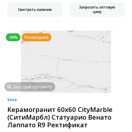
Запросить оптовую
Смотреть наличие
цену
-50%
Распродажа
Быстрый просмотр
Vitra
Керамогранит 60х60 CityMarble
(СитиМарбл) Статуарио Венато
Лаппато R9 Ректификат