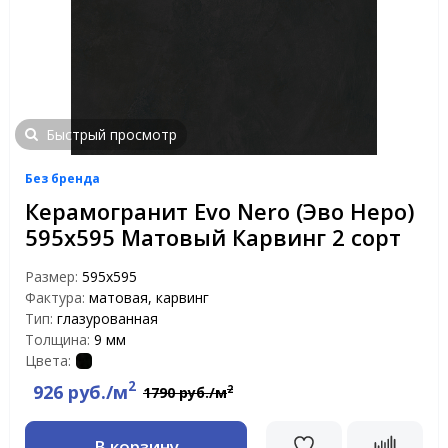
Быстрый просмотр
Без бренда
Керамогранит Evo Nero (Эво Неро)
595x595 Матовый Карвинг 2 сорт
Размер:
595x595
Фактура:
матовая, карвинг
Тип:
глазурованная
Толщина:
9 мм
Цвета:
2
926 руб./м
2
1790 руб./м
В корзину