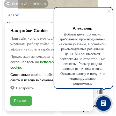
Быстрый просмотр
Laparet
Керамогранит Evolution Crema
Александр
(Эволюшн Крема) SG50000920R
Настройки Cookie
Добрый день! Согласно
1191x595 Матовый Карвинг
Наш сайт использует файлы cookie, чтобы
требованию производителей,
на сайте указаны, в основном,
улучшить работу сайта, повысить его
Размер:
1191x595
рекомендуемые розничные
эффективность и удобство.
Фактура:
матовая, карвинг
цены. Мы занимаемся
Продолжая использовать сайт, вы
Тип:
глазурованная
поставками на строительные
соглашаетесь на
использование файлов
Толщина:
9 мм
объекты. Размер скидки
cookie.
зависит от объема заказа.
Цвета:
Оставьте заявку и получите
Системные cookie необходимы для работы
2
1 990 руб./м
2
2590 руб./м
индивидуальное
сайта и всегда включены.
предложение!
Настроить
В корзину
Принять
Запросить оптовую
Смотреть наличие
цену