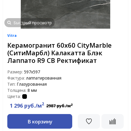
Быстрый просмотр
Vitra
Керамогранит 60х60 CityMarble
(СитиМарбл) Калакатта Блэк
Лаппато R9 CB Ректификат
Размер:
597х597
Фактура:
лаппатированная
Тип:
Глазурованная
Толщина:
8 мм
Цвета:
2
1 296 руб./м
2
2987 руб./м
В корзину