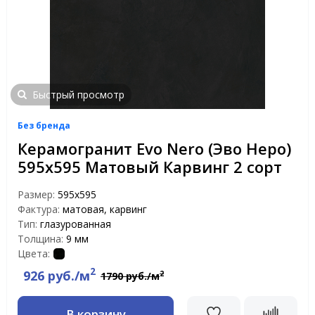
Быстрый просмотр
Без бренда
Керамогранит Evo Nero (Эво Неро)
595x595 Матовый Карвинг 2 сорт
Размер:
595x595
Фактура:
матовая, карвинг
Тип:
глазурованная
Толщина:
9 мм
Цвета:
2
926 руб./м
2
1790 руб./м
В корзину