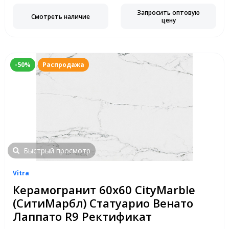
Запросить оптовую
Смотреть наличие
цену
-50%
Распродажа
Быстрый просмотр
Vitra
Керамогранит 60х60 CityMarble
(СитиМарбл) Статуарио Венато
Лаппато R9 Ректификат