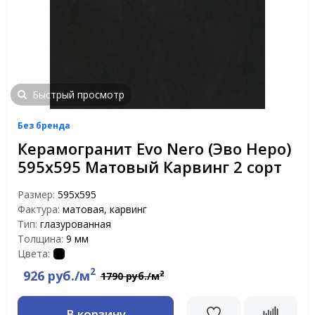
Быстрый просмотр
Без бренда
Керамогранит Evo Nero (Эво Неро)
595x595 Матовый Карвинг 2 сорт
Размер:
595x595
Фактура:
матовая, карвинг
Тип:
глазурованная
Толщина:
9 мм
Цвета:
2
926 руб./м
2
1790 руб./м
В корзину