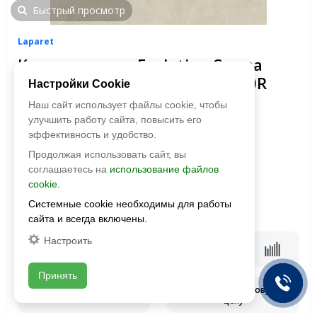
Быстрый просмотр
Laparet
Керамогранит Evolution Crema
(Эволюшн Крема) SG50000920R
Настройки Cookie
1191x595 Матовый Карвинг
Наш сайт использует файлы cookie, чтобы
улучшить работу сайта, повысить его
Размер:
1191x595
эффективность и удобство.
Фактура:
матовая, карвинг
Продолжая использовать сайт, вы
Тип:
глазурованная
соглашаетесь на
использование файлов
Толщина:
9 мм
cookie.
Цвета:
Системные cookie необходимы для работы
2
1 990 руб./м
2
2590 руб./м
сайта и всегда включены.
Настроить
В корзину
Принять
Запросить оптовую
Смотреть наличие
цену