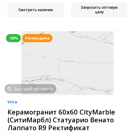
Запросить оптовую
Смотреть наличие
цену
-50%
Распродажа
Быстрый просмотр
Vitra
Керамогранит 60х60 CityMarble
(СитиМарбл) Статуарио Венато
Лаппато R9 Ректификат