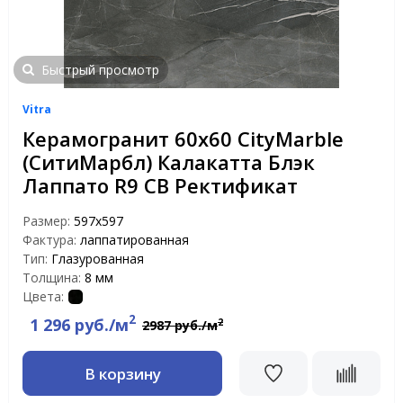
Быстрый просмотр
Vitra
Керамогранит 60х60 CityMarble
(СитиМарбл) Калакатта Блэк
Лаппато R9 CB Ректификат
Размер:
597х597
Фактура:
лаппатированная
Тип:
Глазурованная
Толщина:
8 мм
Цвета:
2
1 296 руб./м
2
2987 руб./м
В корзину