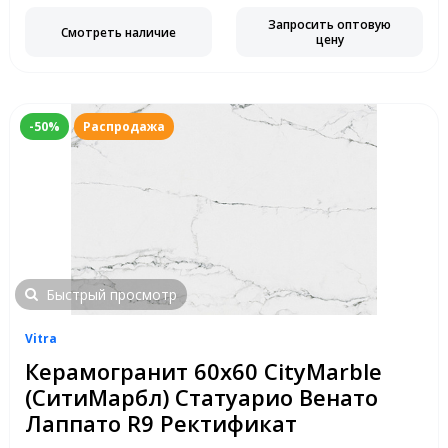
Запросить оптовую
Смотреть наличие
цену
-50%
Распродажа
Быстрый просмотр
Vitra
Керамогранит 60х60 CityMarble
(СитиМарбл) Статуарио Венато
Лаппато R9 Ректификат