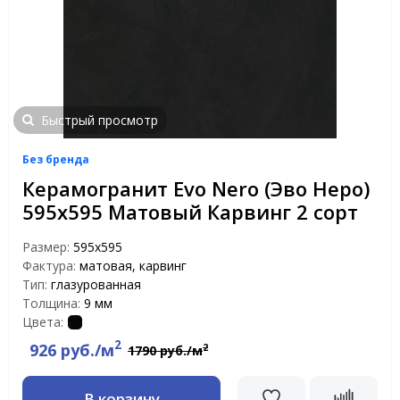
Быстрый просмотр
Без бренда
Керамогранит Evo Nero (Эво Неро)
595x595 Матовый Карвинг 2 сорт
Размер:
595x595
Фактура:
матовая, карвинг
Тип:
глазурованная
Толщина:
9 мм
Цвета:
2
926 руб./м
2
1790 руб./м
В корзину