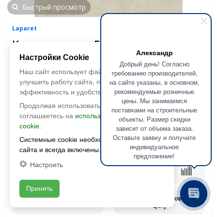
Быстрый просмотр
Laparet
Керамогранит Evolution Crema
Александр
(Эволюшн Крема) SG50000920R
Настройки Cookie
Добрый день! Согласно
1191x595 Матовый Карвинг
Наш сайт использует файлы cookie, чтобы
требованию производителей,
на сайте указаны, в основном,
улучшить работу сайта, повысить его
Размер:
1191x595
рекомендуемые розничные
эффективность и удобство.
Фактура:
матовая, карвинг
цены. Мы занимаемся
Продолжая использовать сайт, вы
Тип:
глазурованная
поставками на строительные
соглашаетесь на
использование файлов
Толщина:
9 мм
объекты. Размер скидки
cookie.
зависит от объема заказа.
Цвета:
Оставьте заявку и получите
Системные cookie необходимы для работы
2
1 990 руб./м
2
2590 руб./м
индивидуальное
сайта и всегда включены.
предложение!
Настроить
В корзину
Принять
Запросить оптовую
Смотреть наличие
цену