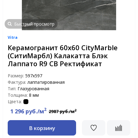
Быстрый просмотр
Vitra
Керамогранит 60х60 CityMarble
(СитиМарбл) Калакатта Блэк
Лаппато R9 CB Ректификат
Размер:
597х597
Фактура:
лаппатированная
Тип:
Глазурованная
Толщина:
8 мм
Цвета:
2
1 296 руб./м
2
2987 руб./м
В корзину