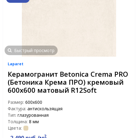
Быстрый просмотр
Laparet
Керамогранит Betonica Crema PRO
(Бетоника Крема ПРО) кремовый
600x600 матовый R12Soft
Размер:
600x600
Фактура:
антискользящая
Тип:
глазурованная
Толщина:
8 мм
Цвета:
2
2 490 руб./м