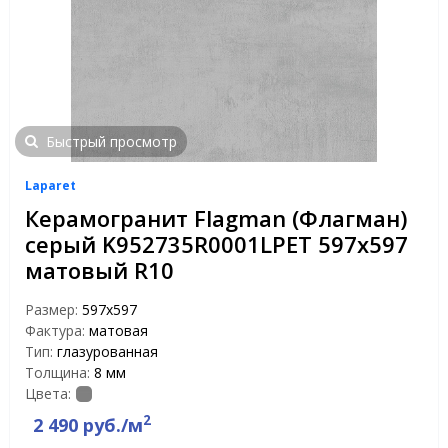
Быстрый просмотр
Laparet
Керамогранит Flagman (Флагман)
серый K952735R0001LPET 597x597
матовый R10
Размер:
597х597
Фактура:
матовая
Тип:
глазурованная
Толщина:
8 мм
Цвета:
2
2 490 руб./м