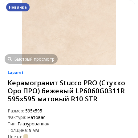
Новинка
Быстрый просмотр
Laparet
Керамогранит Stucco PRO (Стукко
Оро ПРО) бежевый LP6060G0311R
595х595 матовый R10 STR
Размер:
595x595
Фактура:
матовая
Тип:
Глазурованная
Толщина:
9 мм
Цвета: