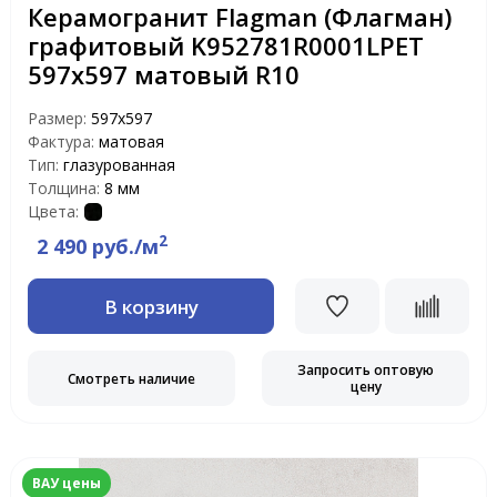
Керамогранит Flagman (Флагман)
графитовый K952781R0001LPET
597x597 матовый R10
Размер:
597х597
Фактура:
матовая
Тип:
глазурованная
Толщина:
8 мм
Цвета:
2
2 490 руб./м
В корзину
Запросить оптовую
Смотреть наличие
цену
ВАУ цены