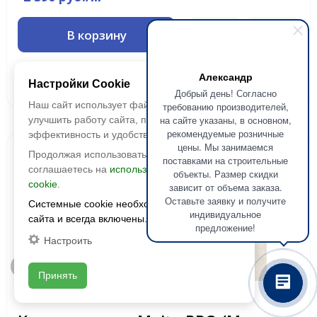
В корзину
Запросить оптовую
Александр
Смотреть наличие
Настройки Cookie
цену
Добрый день! Согласно
Наш сайт использует файлы cookie, чтобы
требованию производителей,
на сайте указаны, в основном,
улучшить работу сайта, повысить его
рекомендуемые розничные
эффективность и удобство.
цены. Мы занимаемся
Новинка
Продолжая использовать сайт, вы
поставками на строительные
соглашаетесь на
использование файлов
объекты. Размер скидки
cookie.
зависит от объема заказа.
Оставьте заявку и получите
Системные cookie необходимы для работы
индивидуальное
сайта и всегда включены.
предложение!
Настроить
Быстрый просмотр
Принять
Laparet