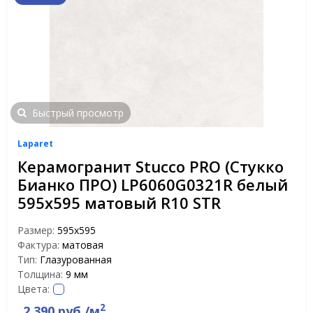
Быстрый просмотр
Laparet
Керамогранит Stucco PRO (Стукко
Бианко ПРО) LP6060G0321R белый
595х595 матовый R10 STR
Размер:
595x595
Фактура:
матовая
Тип:
Глазурованная
Толщина:
9 мм
Цвета:
2
2 390 руб./м