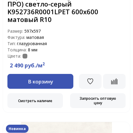
ПРО) светло-серый
K952736R0001LPET 600x600
матовый R10
Размер:
597х597
Фактура:
матовая
Тип:
глазурованная
Толщина:
8 мм
Цвета:
2
2 490 руб./м
В корзину
Запросить оптовую
Смотреть наличие
цену
Новинка