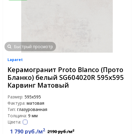
Быстрый просмотр
Laparet
Керамогранит Proto Blanco (Прото
Бланко) белый SG604020R 595x595
Карвинг Матовый
Размер:
595x595
Фактура:
матовая
Тип:
глазурованная
Толщина:
9 мм
Цвета:
2
1 790 руб./м
2
2190 руб./м