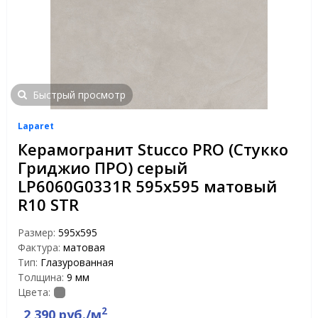
Быстрый просмотр
Laparet
Керамогранит Stucco PRO (Стукко
Гриджио ПРО) серый
LP6060G0331R 595х595 матовый
R10 STR
Размер:
595x595
Фактура:
матовая
Тип:
Глазурованная
Толщина:
9 мм
Цвета:
2
2 390 руб./м