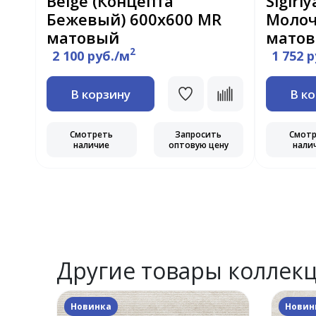
й)
Beige (Концепта
Sigiri
Бежевый) 600х600 MR
Молоч
матовый
мато
2
2 100 руб./м
1 752 
В корзину
В к
ь
Смотреть
Запросить
Смот
ну
наличие
оптовую цену
нали
Другие товары коллек
Новинка
Новин