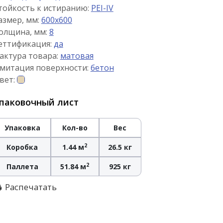
тойкость к истиранию:
PEI-IV
азмер, мм:
600x600
олщина, мм:
8
еттификация:
да
актура товара:
матовая
митация поверхности:
бетон
вет:
паковочный лист
Упаковка
Кол-во
Вес
2
Коробка
1.44 м
26.5 кг
2
Паллета
51.84 м
925 кг
Распечатать