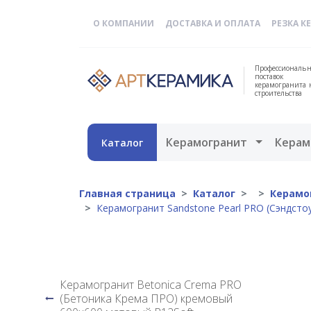
О КОМПАНИИ
ДОСТАВКА И ОПЛАТА
РЕЗКА К
Профессиональн
поставок
керамогранита 
строительства
Открыть 
Керамогранит
Керам
Каталог
Главная страница
Каталог
Керамо
Керамогранит Sandstone Pearl PRO (Сэндст
Керамогранит Betonica Crema PRO
(Бетоника Крема ПРО) кремовый