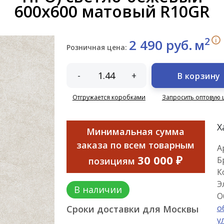
600x600 матовый R10GR
2
i
2 490 руб.
м
Розничная цена:
-
+
В корзину
Отгружается коробками
Запросить оптовую 
Х
Минимальная сумма
заказа по всем товарным
А
30 000 ₽
Б
позициям
К
Э
В наличии
О
о
Сроки доставки для Москвы
у