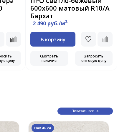
тера
ПРО светло-бежевый
Бо
0
600x600 матовый R10/А
бе
Бархат
ма
2
2 490 руб./м
2 
В корзину
росить
Смотреть
Запросить
вую цену
наличие
оптовую цену
Показать все
Новинка
Нов