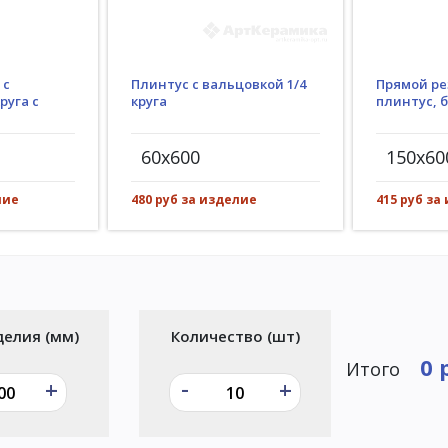
Плинтус с вальцовкой 1/4
 с
Прямой ре
круга
руга с
плинтус, 
60x600
150x60
480 руб за изделие
лие
415 руб за
делия (мм)
Количество (шт)
0 
Итого
-
+
+