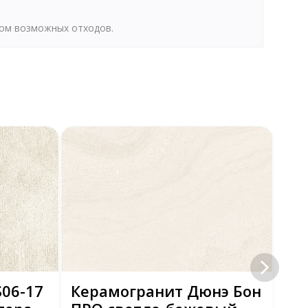
том возможных отходов.
06-17
Керамогранит Дюнэ Бон
Ке