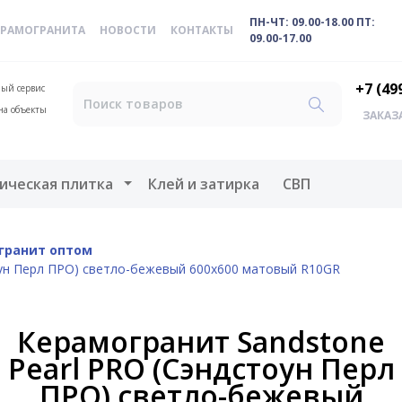
ПН-ЧТ: 09.00-18.00 ПТ:
ЕРАМОГРАНИТА
НОВОСТИ
КОНТАКТЫ
09.00-17.00
+7 (49
ый сервис
на объекты
ЗАКАЗ
меню
Открыть меню
ическая плитка
Клей и затирка
СВП
гранит оптом
оун Перл ПРО) светло-бежевый 600x600 матовый R10GR
Керамогранит Sandstone
Pearl PRO (Сэндстоун Перл
ПРО) светло-бежевый