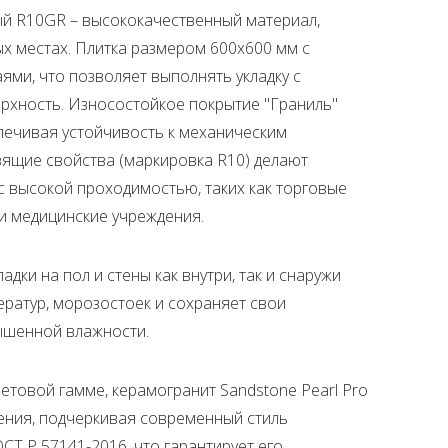
ый R10GR – высококачественный материал,
х местах. Плитка размером 600x600 мм с
ми, что позволяет выполнять укладку с
хность. Износостойкое покрытие "Граниль"
спечивая устойчивость к механическим
зящие свойства (маркировка R10) делают
с высокой проходимостью, таких как торговые
и медицинские учреждения.
адки на пол и стены как внутри, так и снаружи
ратур, морозостоек и сохраняет свои
ышенной влажности.
етовой гамме, керамогранит Sandstone Pearl Pro
ения, подчеркивая современный стиль
СТ Р 57141-2016, что гарантирует его