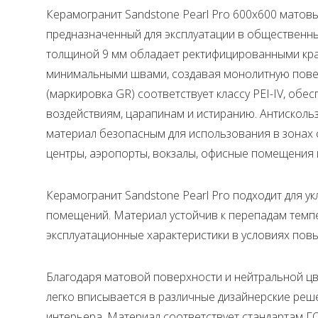
Керамогранит Sandstone Pearl Pro 600x600 матов
предназначенный для эксплуатации в общественны
толщиной 9 мм обладает ректифицированными края
минимальными швами, создавая монолитную повер
(маркировка GR) соответствует классу PEI-IV, обе
воздействиям, царапинам и истиранию. Антисколь
материал безопасным для использования в зонах 
центры, аэропорты, вокзалы, офисные помещения 
Керамогранит Sandstone Pearl Pro подходит для укл
помещений. Материал устойчив к перепадам темпе
эксплуатационные характеристики в условиях пов
Благодаря матовой поверхности и нейтральной цв
легко вписывается в различные дизайнерские реш
интерьера. Материал соответствует стандартам ГО