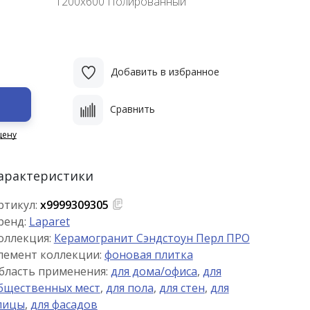
1200x600 Полированный
Добавить в избранное
Сравнить
цену
арактеристики
ртикул:
х9999309305
ренд:
Laparet
оллекция:
Керамогранит Сэндстоун Перл ПРО
лемент коллекции:
фоновая плитка
бласть применения:
для дома/офиса
,
для
бщественных мест
,
для пола
,
для стен
,
для
лицы
,
для фасадов