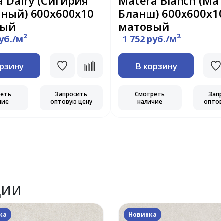
ya Dairy (Сигирия
Matera Blanch (Ма
ный) 600х600x10
Бланш) 600х600x1
вый
матовый
2
2
руб./м
1 752 руб./м
орзину
В корзину
реть
Запросить
Смотреть
Зап
чие
оптовую цену
наличие
опто
ции
ка
Новинка