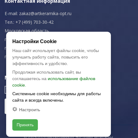
Контактная информация
E-mail:
zakaz@artkeramika-opt.ru
Тел.: +7 (499) 703-30-42
Московская область,
г. Красногорск
Настройки Cookie
пн-чт: 09.00-18.00
Наш сайт использует файлы cookie, чтобы
пт: 09.00-17.00
улучшить работу сайта, повысить его
эффективность и удобство.
Продолжая использовать сайт, вы
Мы в соц. сетях
соглашаетесь на
использование файлов
cookie.
Системные cookie необходимы для работы
сайта и всегда включены.
Настроить
Принять
© 2003-2026 «Арткерамика». Все права защищены.