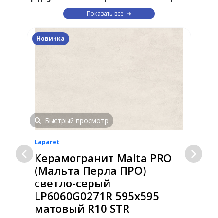
Показать все
Новинка
Быстрый просмотр
Laparet
L
Керамогранит Malta PRO
(Мальта Перла ПРО)
светло-серый
R
LP6060G0271R 595х595
матовый R10 STR
Р