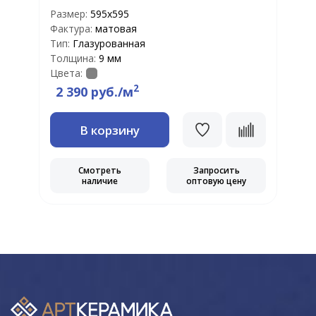
Ф
Размер:
595x595
Т
Фактура:
матовая
Т
Тип:
Глазурованная
Ц
Толщина:
9 мм
Цвета:
2
2 390 руб./м
В корзину
Смотреть
Запросить
наличие
оптовую цену