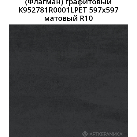
(Флагман) графитовый
K952781R0001LPET 597x597
матовый R10