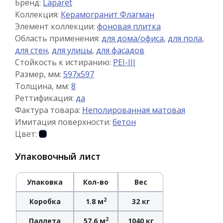
Бренд:
Laparet
Коллекция:
Керамогранит Флагман
Элемент коллекции:
фоновая плитка
Область применения:
для дома/офиса
,
для пола
,
для стен
,
для улицы
,
для фасадов
Стойкость к истиранию:
PEI-III
Размер, мм:
597x597
Толщина, мм:
8
Реттификация:
да
Фактура товара:
Неполированная матовая
Имитация поверхности:
бетон
Цвет:
Упаковочный лист
Упаковка
Кол-во
Вес
2
Коробка
1.8 м
32 кг
2
Паллета
57.6 м
1040 кг