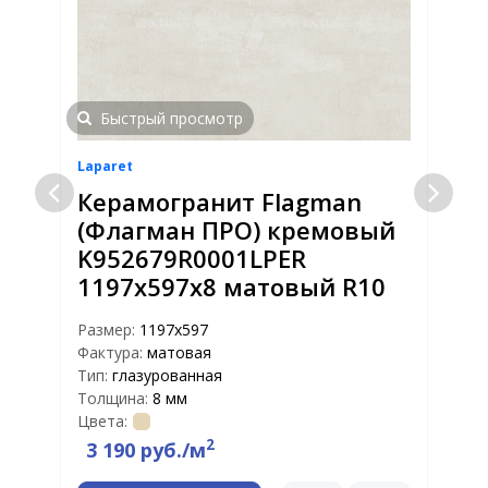
Быстрый просмотр
Laparet
L
Керамогранит Flagman
(Флагман ПРО) кремовый
K952679R0001LPER
1197х597x8 матовый R10
Размер:
1197х597
Р
Фактура:
матовая
Ф
Тип:
глазурованная
Т
Толщина:
8 мм
Т
Цвета:
Ц
2
3 190 руб./м