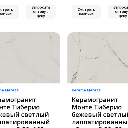
Запросить
Запрос
мотреть
Смотреть
оптовую
оптов
аличие
наличие
цену
цену
ma Marazzi
Kerama Marazzi
рамогранит
Керамогранит
нте Тиберио
Монте Тиберио
жевый светлый
бежевый светлы
ппатированный
лаппатированны