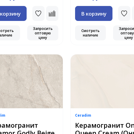
 корзину
В корзину
Запросить
Запрос
мотреть
Смотреть
оптовую
оптов
аличие
наличие
цену
цену
dim
Ceradim
рамогранит
Керамогранит O
amor Godly Beige
Queen Cream (Он