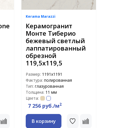
Kerama Marazzi
one
Керамогранит
Монте Тиберио
бежевый светлый
лаппатированный
обрезной
119,5х119,5
Размер:
1191х1191
Фактура:
полированная
Тип:
глазурованная
Толщина:
11 мм
Цвета:
2
7 256 руб./м
В корзину