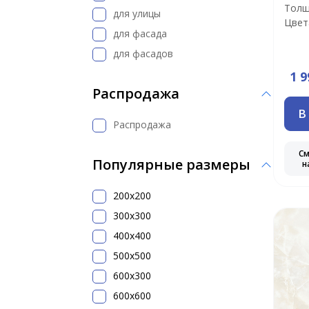
Толщ
для улицы
Цвет
для фасада
для фасадов
1 9
Распродажа
В
Распродажа
С
Популярные размеры
н
200x200
300х300
400х400
500x500
600х300
600х600