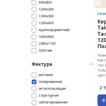
800х800
1200x200
Cera
1200х300
Ке
1200х600
Tal
Крупноформатный
Та
1600x800
12
2385x1195
По
3200 мм
Разм
Факт
Фактура
Тип:
Толщ
матовая
Цвет
полированная
2 1
антискользящая
структурная
В
лаппатированная