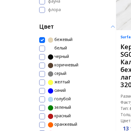
фауна
флора
Цвет
Surfa
бежевый
Ке
белый
SG
черный
Ка
коричневый
бе
серый
ла
желтый
32
синий
Разм
голубой
Факт
зеленый
Тип:
Толщ
красный
Цвет
оранжевый
13 