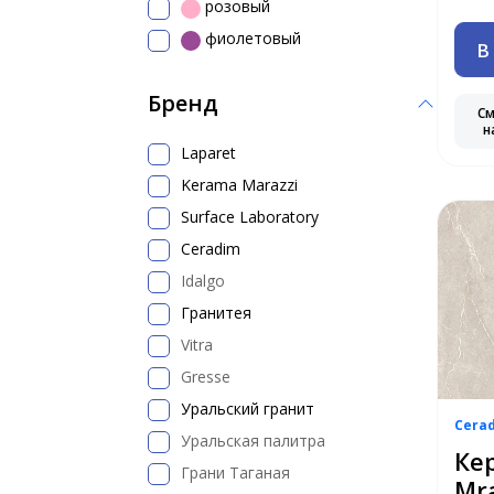
розовый
фиолетовый
В
Бренд
С
н
Laparet
Kerama Marazzi
Surface Laboratory
Ceradim
Idalgo
Гранитея
Vitra
Gresse
Уральский гранит
Cera
Уральская палитра
Ке
Грани Таганая
Mr