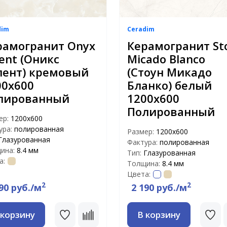
dim
Ceradim
рамогранит Onyx
Керамогранит St
ent (Оникс
Micado Blanco
лент) кремовый
(Стоун Микадо
00х600
Бланко) белый
лированный
1200х600
Полированный
ер:
1200x600
ура:
полированная
Размер:
1200x600
Глазурованная
Фактура:
полированная
ина:
8.4 мм
Тип:
Глазурованная
а:
Толщина:
8.4 мм
Цвета:
2
2
90 руб./м
2 190 руб./м
 корзину
В корзину