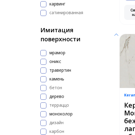
карвинг
С
сатинированная
н
Имитация
поверхности
мрамор
оникс
травертин
камень
бетон
Kera
дерево
Ке
терраццо
Мо
моноколор
бе
дизайн
ла
карбон