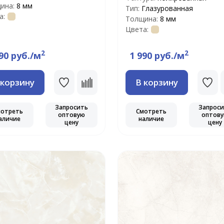
ина:
8 мм
Тип:
Глазурованная
а:
Толщина:
8 мм
Цвета:
2
2
90 руб./м
1 990 руб./м
 корзину
В корзину
Запросить
Запрос
мотреть
Смотреть
оптовую
оптов
аличие
наличие
цену
цену