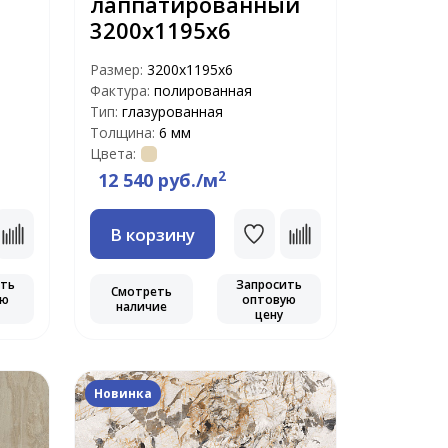
лаппатированный
3200х1195х6
Размер:
3200х1195х6
Фактура:
полированная
Тип:
глазурованная
Толщина:
6 мм
Цвета:
2
12 540 руб./м
В корзину
ить
Запросить
Смотреть
ую
оптовую
наличие
цену
Новинка