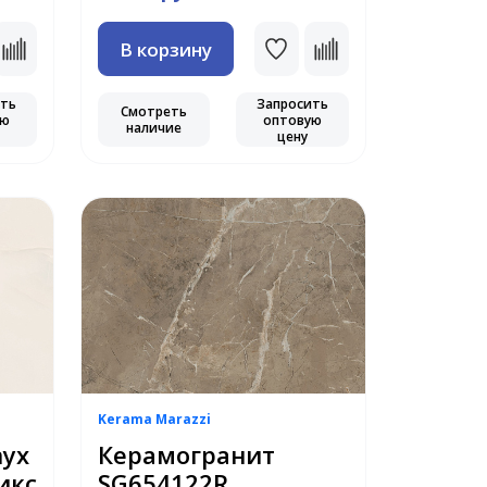
В корзину
ить
Запросить
Смотреть
ую
оптовую
наличие
цену
Kerama Marazzi
nyx
Керамогранит
икс
SG654122R