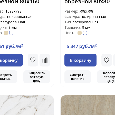
резной 80х160
обрезной 80х80
ер:
1598х798
Размер:
798х798
ура:
полированная
Фактура:
полированная
глазурованная
Тип:
глазурованная
ина:
9 мм
Толщина:
9 мм
а:
Цвета:
2
2
61 руб./м
5 347 руб./м
 корзину
В корзину
Запросить
Запрос
мотреть
Смотреть
оптовую
оптов
аличие
наличие
цену
цену