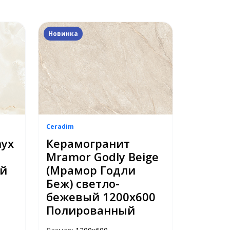
Новинка
Ceradim
nyx
Керамогранит
Mramor Godly Beige
ый
(Мрамор Годли
Беж) светло-
бежевый 1200х600
Полированный