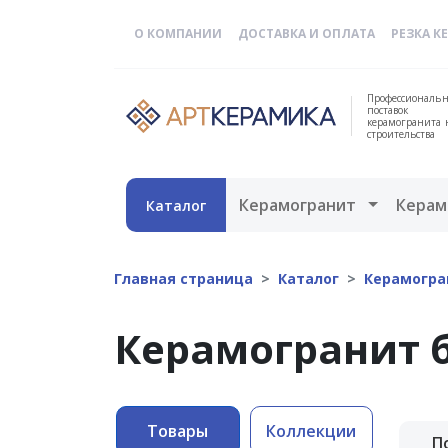
О КОМПАНИИ
ДОСТАВКА И ОПЛАТА
РЕЗКА К
Профессиональн
поставок
керамогранита 
строительства
Открыть 
Керамогранит
Керам
Каталог
Главная страница
Каталог
Керамогра
Керамогранит 
Товары
Коллекции
П