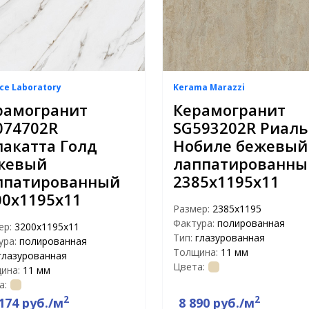
ce Laboratory
Kerama Marazzi
рамогранит
Керамогранит
074702R
SG593202R Риаль
лакатта Голд
Нобиле бежевый
жевый
лаппатированны
ппатированный
2385х1195х11
00х1195х11
Размер:
2385х1195
Фактура:
полированная
ер:
3200х1195х11
Тип:
глазурованная
ура:
полированная
Толщина:
11 мм
глазурованная
Цвета:
ина:
11 мм
а:
2
2
174 руб./м
8 890 руб./м