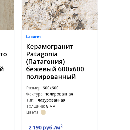
Laparet
Керамогранит
то
Patagonia
(Патагония)
й
бежевый 600х600
полированный
Размер:
600x600
Фактура:
полированная
Тип:
Глазурованная
Толщина:
8 мм
Цвета:
2
2 190 руб./м