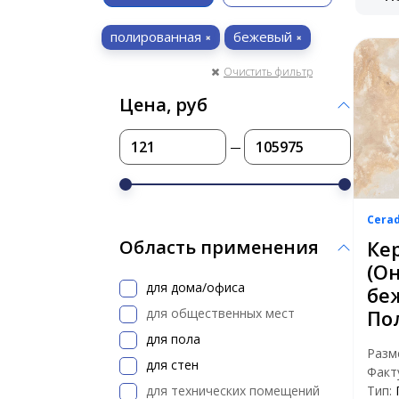
полированная
бежевый
Очистить фильтр
Цена, руб
Cera
Ке
Область применения
(О
для дома/офиса
бе
для общественных мест
По
для пола
Разм
для стен
Факт
для технических помещений
Тип: