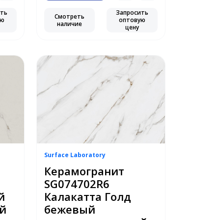
ить
Запросить
Смотреть
ую
оптовую
наличие
цену
Surface Laboratory
Керамогранит
SG074702R6
й
Калакатта Голд
й
бежевый