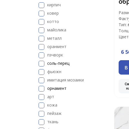
об
кирпич
Разм
ковер
Факт
котто
Тип:
майолика
Толщ
Цвет
металл
оранмент
6 5
пэчворк
соль-перец
В
фьюжн
имитация мозаики
С
орнамент
н
арт
кожа
пейзаж
ткань