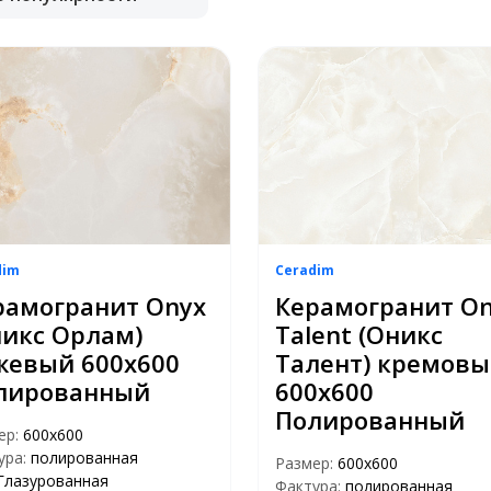
dim
Ceradim
рамогранит Onyx
Керамогранит O
никс Орлам)
Talent (Оникс
жевый 600х600
Талент) кремов
лированный
600х600
Полированный
ер:
600x600
ура:
полированная
Размер:
600x600
Глазурованная
Фактура:
полированная