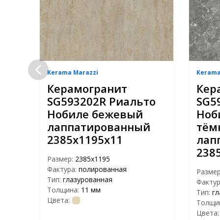
Kerama Marazzi
Kerama
Керамогранит
Кер
й
SG593202R Риальто
SG5
й
Нобиле бежевый
Ноб
лаппатированный
тём
2385х1195х11
лап
238
Размер:
2385х1195
Фактура:
полированная
Разме
Тип:
глазурованная
Фактур
Толщина:
11 мм
Тип:
гл
Цвета:
Толщи
Цвета: