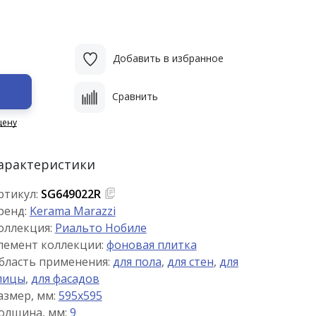
Добавить в избранное
Сравнить
цену
арактеристики
ртикул:
SG649022R
ренд:
Kerama Marazzi
оллекция:
Риальто Нобиле
лемент коллекции:
фоновая плитка
бласть применения:
для пола
,
для стен
,
для
лицы
,
для фасадов
азмер, мм:
595x595
олщина, мм:
9