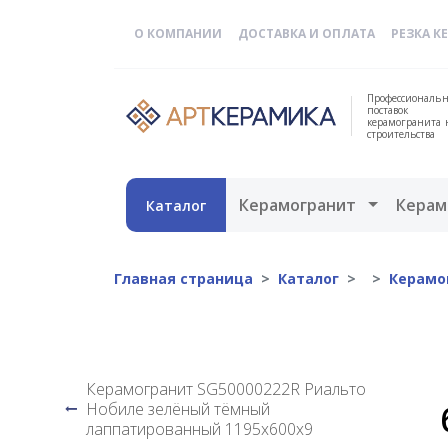
О КОМПАНИИ
ДОСТАВКА И ОПЛАТА
РЕЗКА К
Профессиональн
поставок
керамогранита 
строительства
Открыть 
Керамогранит
Керам
Каталог
Главная страница
Каталог
Керамо
Керамогранит SG50000222R Риальто
Нобиле зелёный тёмный
лаппатированный 1195х600х9