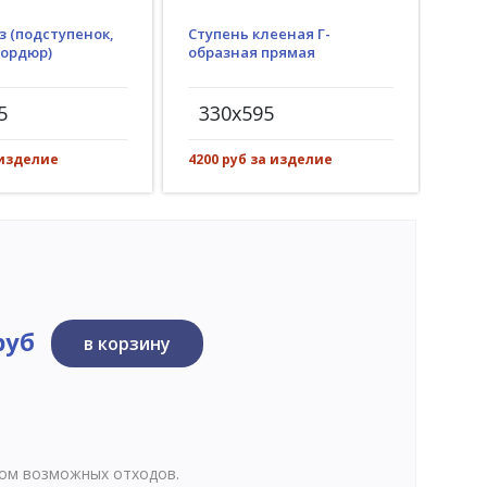
з (подступенок,
Ступень клееная Г-
Гид
бордюр)
образная прямая
(пр
рез)
5
330x595
30
 изделие
4200 руб за изделие
584 
руб
в корзину
том возможных отходов.