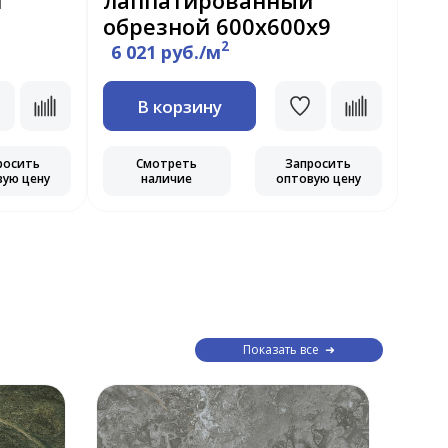
й
лаппатированный
ла
обрезной 600х600х9
60
2
6 021 руб./м
3 
В корзину
росить
Смотреть
Запросить
вую цену
наличие
оптовую цену
Показать все