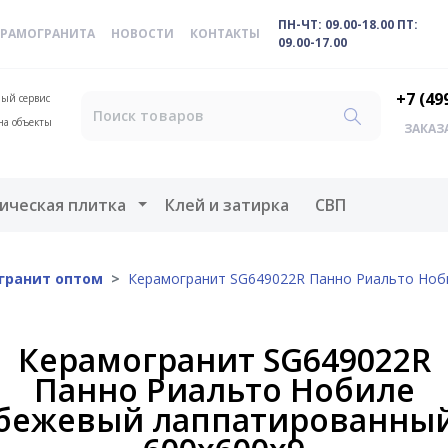
ПН-ЧТ: 09.00-18.00 ПТ:
ЕРАМОГРАНИТА
НОВОСТИ
КОНТАКТЫ
09.00-17.00
+7 (49
ый сервис
на объекты
ЗАКАЗ
меню
Открыть меню
ическая плитка
Клей и затирка
СВП
гранит оптом
Керамогранит SG649022R Панно Риальто Ноб
Керамогранит SG649022R
Панно Риальто Нобиле
бежевый лаппатированны