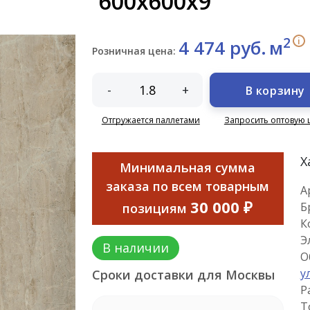
600х600х9
2
i
4 474 руб.
м
Розничная цена:
-
+
В корзину
Отгружается паллетами
Запросить оптовую 
Х
Минимальная сумма
заказа по всем товарным
А
30 000 ₽
Б
позициям
К
Э
В наличии
О
у
Сроки доставки для Москвы
Р
Т