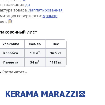
еттификация:
да
актура товара:
Лаппатированная
митация поверхности:
мрамор
вет:
паковочный лист
Упаковка
Кол-во
Вес
2
Коробка
1.8 м
36.5 кг
2
Паллета
54 м
1119 кг
Распечатать