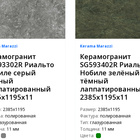
 Marazzi
Kerama Marazzi
амогранит
Керамогранит
93302R Риальто
SG593402R Риал
иле серый
Нобиле зелёный
ный
тёмный
патированный
лаппатированн
5х1195х11
2385х1195х11
р:
2385х1195
Размер:
2385х1195
а:
полированная
Фактура:
полированная
азурованная
Тип:
глазурованная
на:
11 мм
Толщина:
11 мм
Цвета: