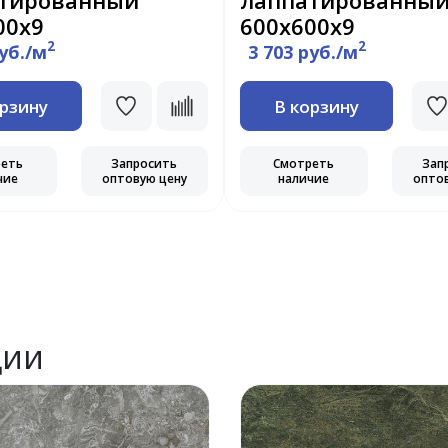
тированный
лаппатированны
00х9
600х600х9
2
2
руб./м
3 703 руб./м
орзину
В корзину
реть
Запросить
Смотреть
Зап
чие
оптовую цену
наличие
опто
ции