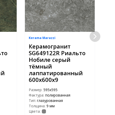
Kerama Marazzi
Kera
Керамогранит
Ке
ьто
SG649122R Риальто
SG
Нобиле серый
Но
тёмный
тё
ый
лаппатированный
ла
600х600х9
60
Размер:
595x595
Раз
Фактура:
полированная
Факт
Тип:
глазурованная
Тип:
Толщина:
9 мм
Тол
Цвета:
Цвет