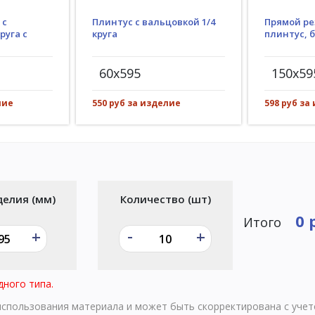
Плинтус с вальцовкой 1/4
 с
Прямой ре
круга
руга с
плинтус, 
60x595
150x59
550 руб за изделие
лие
598 руб за
делия (мм)
Количество (шт)
0 
Итого
-
+
+
дного типа.
 использования материала и может быть скорректирована с уче