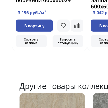
обрезной 600x600x9
лаппа
600х6
2
3 196 руб./м
3 042 
В корзину
В к
Смотреть
Запросить
Смот
наличие
оптовую цену
нали
ь
ну
Другие товары коллек