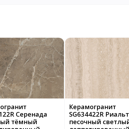
огранит
Керамогранит
122R Серенада
SG634422R Риальт
вый тёмный
песочный светлы