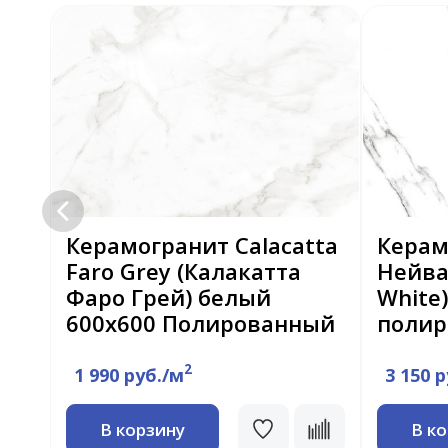
e
Керамогранит Calacatta
Керам
Faro Grey (Калакатта
Нейва
ый
Фаро Грей) белый
White
600x600 Полированный
поли
2
1 990 руб./м
3 150 
В корзину
В к