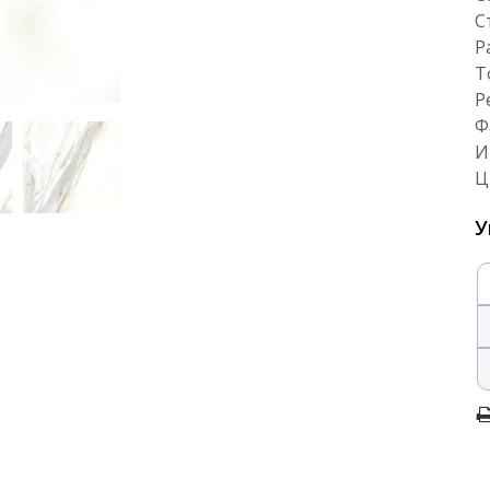
С
Р
Т
Р
Ф
И
Ц
У