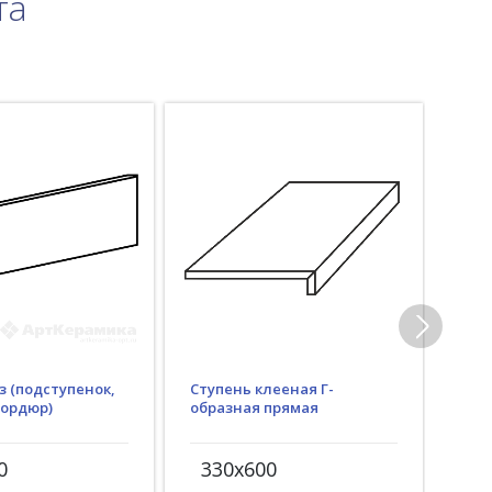
та
з (подступенок,
Ступень клееная Г-
Гид
бордюр)
образная прямая
(пр
рез)
0
330x600
30