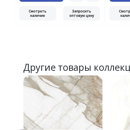
ь
ну
Смотреть
Запросить
Смот
наличие
оптовую цену
нали
Другие товары коллек