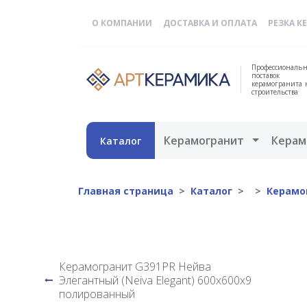
О КОМПАНИИ
ДОСТАВКА И ОПЛАТА
РЕЗКА К
Профессиональн
поставок
керамогранита 
строительства
Открыть 
Керамогранит
Керам
Каталог
Главная страница
Каталог
Керамо
Керамогранит G391PR Нейва
Элегантный (Neiva Elegant) 600х600х9
полированный