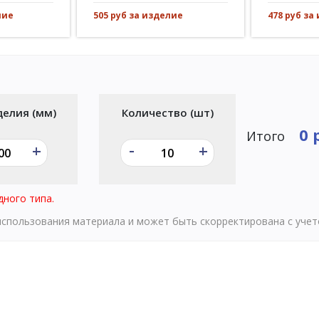
505 руб за изделие
лие
478 руб за
делия (мм)
Количество (шт)
0 
Итого
-
+
+
дного типа.
 использования материала и может быть скорректирована с уче