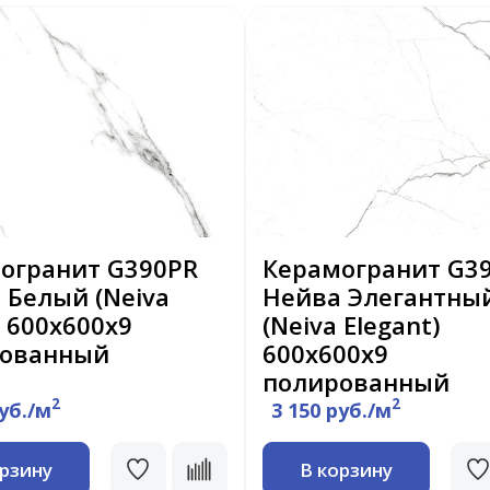
огранит G390PR
Керамогранит G3
 Белый (Neiva
Нейва Элегантны
) 600х600х9
(Neiva Elegant)
рованный
600х600х9
полированный
2
2
руб./м
3 150 руб./м
орзину
В корзину