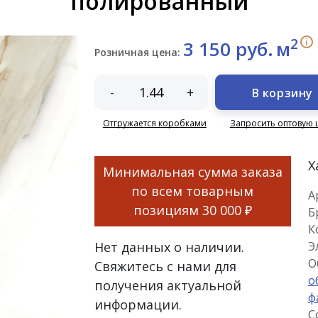
полированный
2
i
3 150 руб.
м
Розничная цена:
-
+
В корзину
Отгружается коробками
Запросить оптовую 
Х
Минимальная сумма заказа
по всем товарным
А
позициям
30 000 ₽
Б
К
Нет данных о наличии.
Э
О
Свяжитесь с нами для
о
получения актуальной
ф
информации.
С