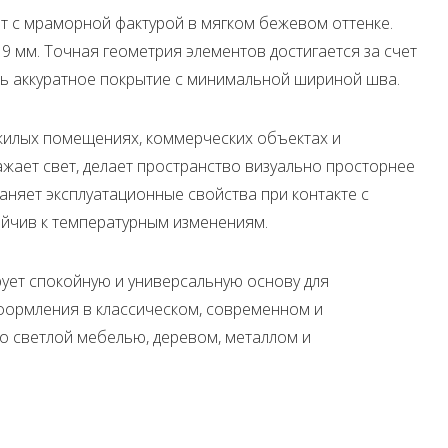
т с мраморной фактурой в мягком бежевом оттенке.
9 мм. Точная геометрия элементов достигается за счет
ь аккуратное покрытие с минимальной шириной шва.
 жилых помещениях, коммерческих объектах и
жает свет, делает пространство визуально просторнее
аняет эксплуатационные свойства при контакте с
ойчив к температурным изменениям.
ует спокойную и универсальную основу для
оформления в классическом, современном и
о светлой мебелью, деревом, металлом и