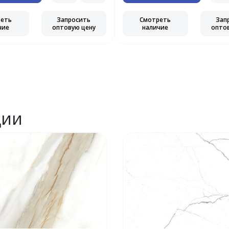
реть
Запросить
Смотреть
Зап
чие
оптовую цену
наличие
опто
ции