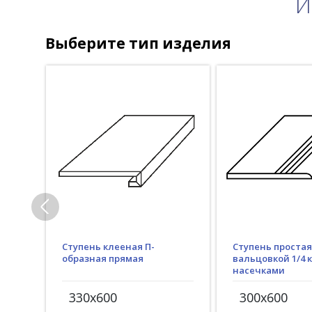
И
Выберите тип изделия
Ступень клееная П-
Ступень простая
образная прямая
вальцовкой 1/4 к
насечками
330x600
300x600