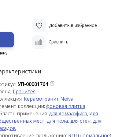
Добавить в избранное
Сравнить
цену
арактеристики
ртикул:
УП-00001764
ренд:
Гранитея
оллекция:
Керамогранит Neiva
лемент коллекции:
фоновая плитка
бласть применения:
для дома/офиса
,
для
бщественных мест
,
для пола
,
для стен
,
для
асадов
опротивление скольжению:
R10 (нормальное)