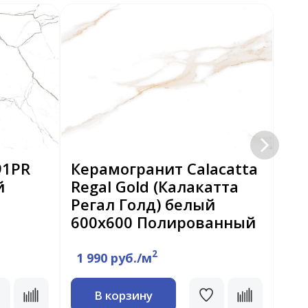
91PR
Керамогранит Calacatta
Ке
й
Regal Gold (Калакатта
Wo
Регал Голд) белый
Ва
600x600 Полированный
60
2
1 990 руб./м
1 
В корзину