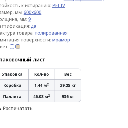
тойкость к истиранию:
PEI-IV
азмер, мм:
600x600
олщина, мм:
9
еттификация:
да
актура товара:
полированная
митация поверхности:
мрамор
вет:
паковочный лист
Упаковка
Кол-во
Вес
2
Коробка
1.44 м
29.25 кг
2
Паллета
46.08 м
936 кг
Распечатать