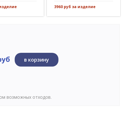
 изделие
3960 руб за изделие
564 
руб
в корзину
том возможных отходов.