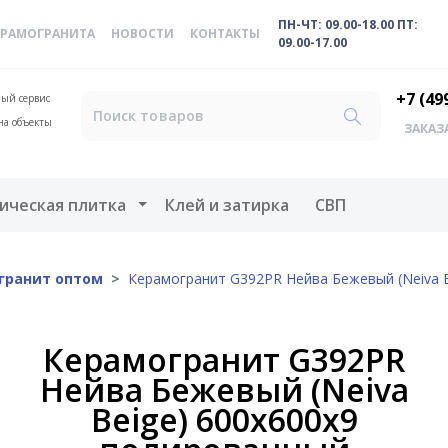
ПН-ЧТ: 09.00-18.00 ПТ:
ЕРАМОГРАНИТА
НОВОСТИ
КОНТАКТЫ
09.00-17.00
+7 (49
ый сервис
на объекты
ЗАКАЗ
меню
Открыть меню
ическая плитка
Клей и затирка
СВП
гранит оптом
Керамогранит G392PR Нейва Бежевый (Neiva 
Керамогранит G392PR
Нейва Бежевый (Neiva
Beige) 600х600х9