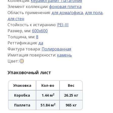
Коллекция:
Керамогранит Патагония
Элемент коллекции:
фоновая плитка
Область применения:
для дома/офиса
,
для пола
,
для стен
Стойкость к истиранию:
PEI-III
Размер, мм:
600x600
Толщина, мм:
8
Реттификация:
да
Фактура товара:
Полированная
Имитация поверхности:
камень
Цвет:
Упаковочный лист
Упаковка
Кол-во
Вес
2
Коробка
1.44 м
26.25 кг
2
Паллета
51.84 м
965 кг