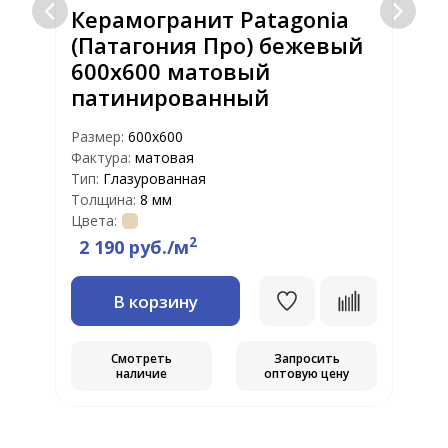
Керамогранит Patagonia
(Патагония Про) бежевый
600х600 матовый
патинированный
Размер:
600x600
Р
Фактура:
матовая
Ф
Тип:
Глазурованная
Т
Толщина:
8 мм
Т
Цвета:
Ц
2
2 190 руб./м
В корзину
Смотреть
Запросить
наличие
оптовую цену