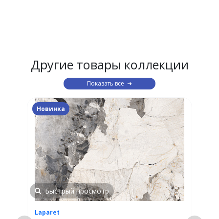
Другие товары коллекции
Показать все
Новинка
Быстрый просмотр
Laparet
L