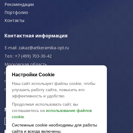
Рекомендации
Портфолио
Контакты
Контактная информация
E-mail:
zakaz@artkeramika-opt.ru
Тел.: +7 (499) 703-30-42
Московская область,
г. Красногорск
Настройки Cookie
пн-чт: 09.00-18.00
Наш сайт использует файлы cookie, чтобы
пт: 09.00-17.00
улучшить работу сайта, повысить его
эффективность и удобство.
Продолжая использовать сайт, вы
Мы в соц. сетях
соглашаетесь на
использование файлов
cookie.
Системные cookie необходимы для работы
сайта и всегда включены.