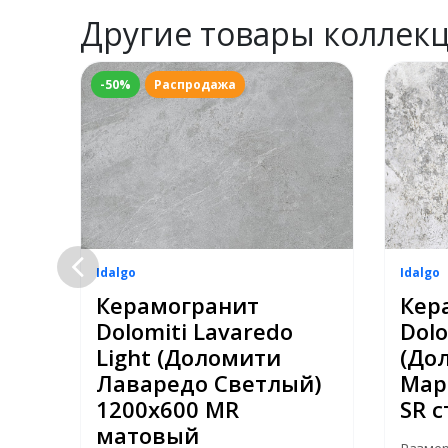
Другие товары коллек
-50%
Распродажа
Idalgo
Idalgo
Керамогранит
Кер
Dolomiti Lavaredo
Dol
Light (Доломити
(До
 SR
Лаваредо Светлый)
Мар
1200х600 MR
SR 
матовый