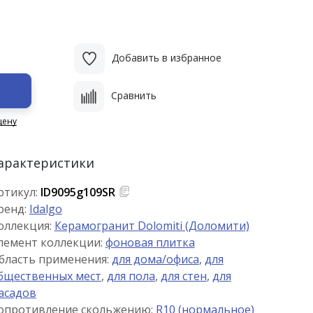
Добавить в избранное
Сравнить
цену
арактеристики
ртикул:
ID9095g109SR
ренд:
Idalgo
оллекция:
Керамогранит Dolomiti (Доломити)
лемент коллекции:
фоновая плитка
бласть применения:
для дома/офиса
,
для
бщественных мест
,
для пола
,
для стен
,
для
асадов
опротивление скольжению:
R10 (нормальное)