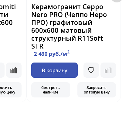
omiti
Керамогранит Ceppo
Ке
ити
Nero PRO (Чеппо Неро
Co
х600
ПРО) графитовый
Ко
600x600 матовый
мм
структурный R11Soft
STR
2
2 490 руб./м
3 
В корзину
росить
Смотреть
Запросить
вую цену
наличие
оптовую цену