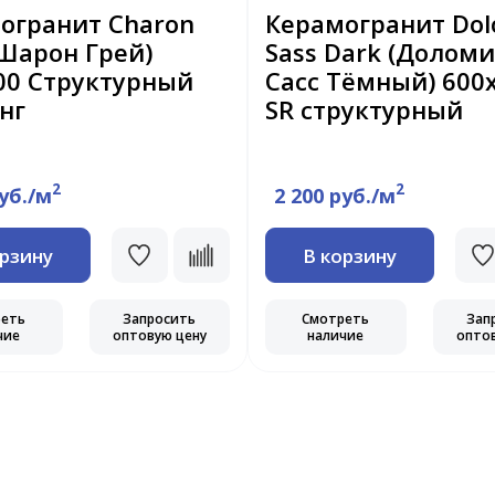
огранит Charon
Керамогранит Dol
(Шарон Грей)
Sass Dark (Долом
00 Cтруктурный
Сасс Тёмный) 600
нг
SR структурный
2
2
руб./м
2 200 руб./м
орзину
В корзину
реть
Запросить
Смотреть
Зап
чие
оптовую цену
наличие
опто