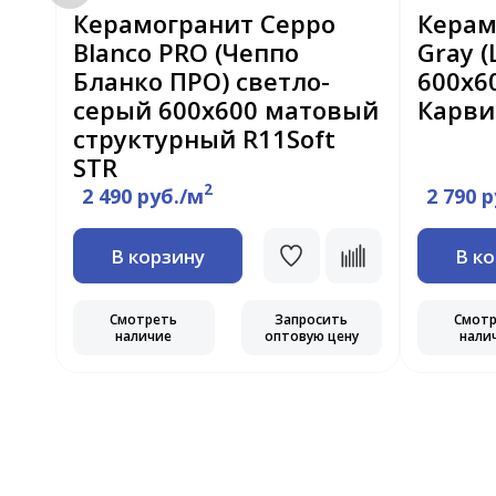
ti
Керамогранит Ceppo
Керам
и
Blanco PRO (Чеппо
Gray 
SR
Бланко ПРО) светло-
600x6
серый 600x600 матовый
Карви
структурный R11Soft
STR
2
2 490 руб./м
2 790 
В корзину
В к
ь
ну
Смотреть
Запросить
Смот
наличие
оптовую цену
нали