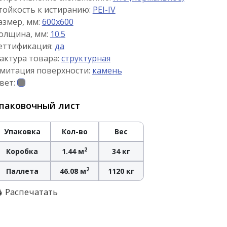
тойкость к истиранию:
PEI-IV
азмер, мм:
600x600
олщина, мм:
10.5
еттификация:
да
актура товара:
структурная
митация поверхности:
камень
вет:
паковочный лист
Упаковка
Кол-во
Вес
2
Коробка
1.44 м
34 кг
2
Паллета
46.08 м
1120 кг
Распечатать