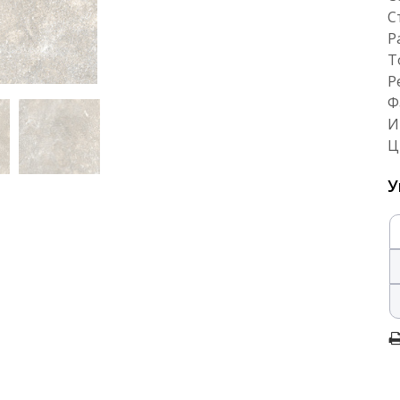
С
Р
Т
Р
Ф
И
Ц
У