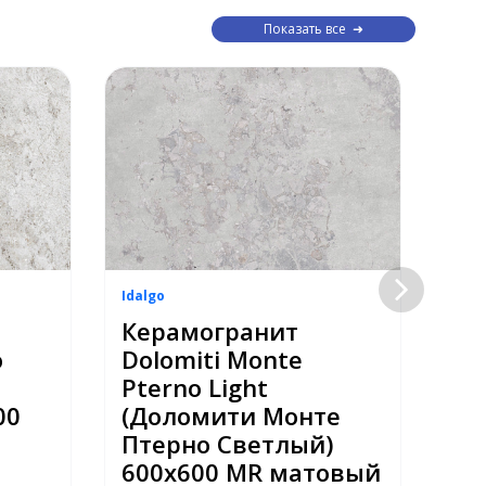
Показать все
Idalgo
Idal
Керамогранит
Ке
o
Dolomiti Monte
Do
Pterno Light
Li
00
(Доломити Монте
Ла
Птерно Светлый)
60
600х600 MR матовый