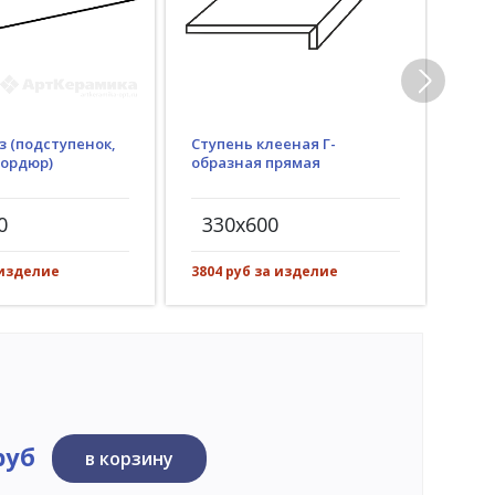
з (подступенок,
Ступень клееная Г-
Гид
бордюр)
образная прямая
(пр
рез)
0
330x600
30
 изделие
3804 руб за изделие
549 
руб
в корзину