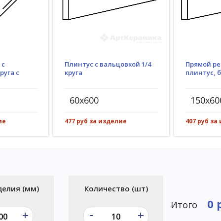
Плинтус с вальцовкой 1/4
 с
Прямой ре
круга
руга с
плинтус, 
60x600
150x60
477 руб за изделие
ие
407 руб за
делия (мм)
Количество (шт)
0 
Итого
-
+
+