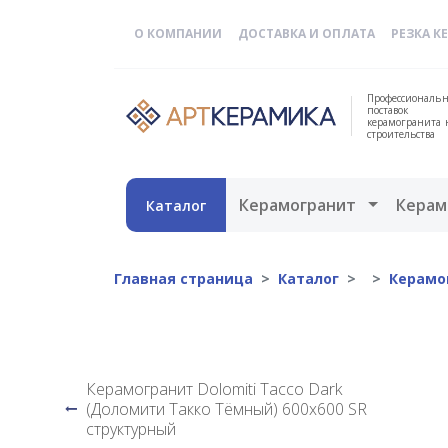
О КОМПАНИИ
ДОСТАВКА И ОПЛАТА
РЕЗКА К
Профессиональн
поставок
керамогранита 
строительства
Открыть 
Керамогранит
Керам
Каталог
Главная страница
Каталог
Керамо
Керамогранит Dolomiti Tacco Dark
(Доломити Такко Тёмный) 600х600 SR
структурный