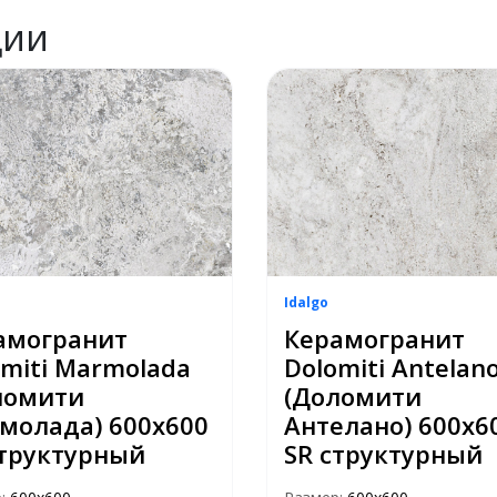
ции
Idalgo
амогранит
Керамогранит
omiti Marmolada
Dolomiti Antelan
ломити
(Доломити
молада) 600х600
Антелано) 600х6
структурный
SR структурный