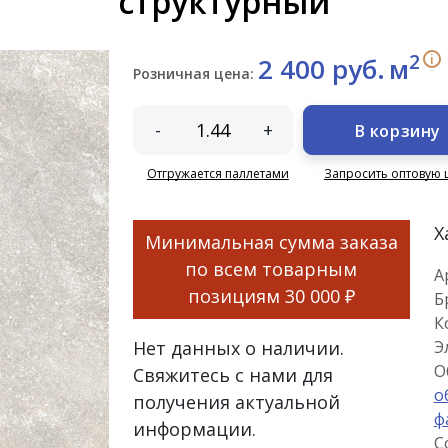
структурный
2
i
2 400 руб.
м
Розничная цена:
-
+
В корзину
Отгружается паллетами
Запросить оптовую 
Х
Минимальная сумма заказа
по всем товарным
А
позициям
30 000 ₽
Б
К
Нет данных о наличии.
Э
О
Свяжитесь с нами для
о
получения актуальной
ф
информации.
С