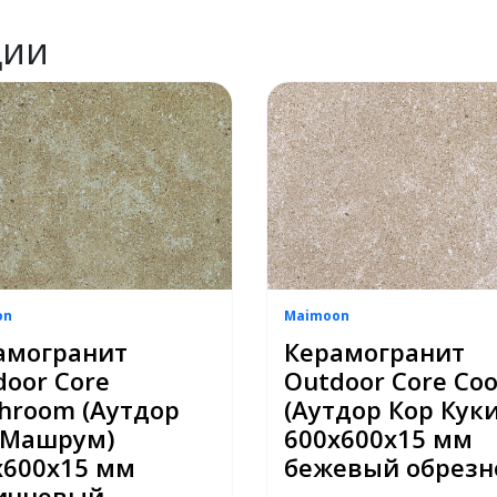
ции
on
Maimoon
амогранит
Керамогранит
door Core
Outdoor Core Coo
hroom (Аутдор
(Аутдор Кор Куки
 Машрум)
600х600х15 мм
х600х15 мм
бежевый обрезн
ичневый