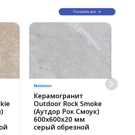
Показать все
Maimoon
Mai
Керамогранит
Ке
kie
Outdoor Rock Smoke
Ou
)
(Аутдор Рок Смоук)
(А
600х600х20 мм
60
ой
серый обрезной
се