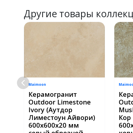
Другие товары коллек
Maimoon
Maimo
Керамогранит
Кер
bac
Outdoor Limestone
Out
Ivory (Аутдор
Mus
Лиместоун Айвори)
Кор
ой
600х600х20 мм
600
серый обрезной
кор