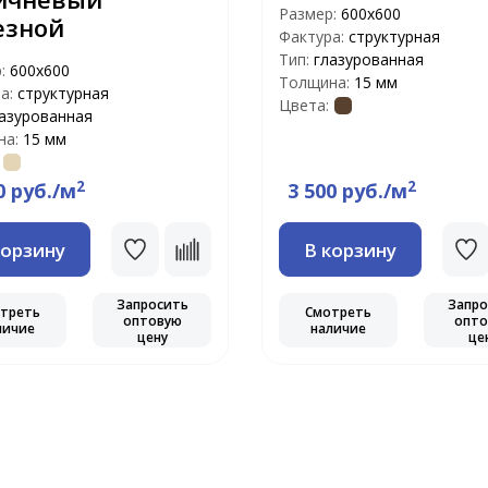
Размер:
600х600
езной
Фактура:
структурная
Тип:
глазурованная
р:
600х600
Толщина:
15 мм
а:
структурная
Цвета:
азурованная
на:
15 мм
2
2
0 руб./м
3 500 руб./м
корзину
В корзину
Запросить
Запро
треть
Смотреть
оптовую
опто
личие
наличие
цену
це