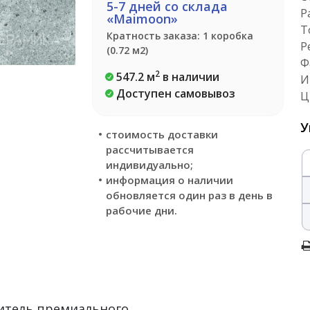
5-7 дней со склада
Р
«Maimoon»
Т
Кратность заказа: 1 коробка
Р
(0.72 м2)
Ф
2
547.2 м
в наличии
И
Доступен самовывоз
Ц
У
стоимость доставки
рассчитывается
индивидуально;
информация о наличии
обновляется один раз в день в
рабочие дни.
итель премиального