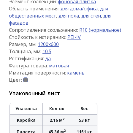
Элемент коллекции:
фоновая плитка
Область применения:
для дома/офиса
,
для
общественных мест
,
для пола
,
для стен
,
для
фасадов
Сопротивление скольжению:
R10 (нормальное)
Стойкость к истиранию:
PEI-IV
Размер, мм:
1200x600
Толщина, мм:
10.5
Реттификация:
да
Фактура товара:
матовая
Имитация поверхности:
камень
Цвет:
Упаковочный лист
Упаковка
Кол-во
Вес
2
Коробка
2.16 м
53 кг
2
Паллета
45.36 м
1151 кг