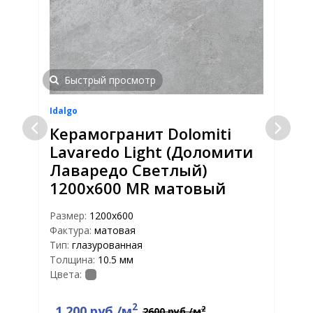
Быстрый просмотр
Idalgo
I
Керамогранит Dolomiti
Lavaredo Light (Доломити
Лаваредо Светлый)
1200х600 MR матовый
Размер:
1200х600
Р
Фактура:
матовая
Ф
Тип:
глазурованная
Т
Толщина:
10.5 мм
Т
Цвета:
Ц
2
1 200 руб./м
2
2600 руб./м