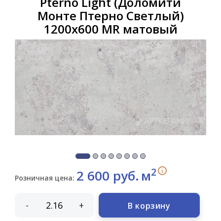
Pterno Light (Доломити
Монте Птерно Светлый)
1200х600 MR матовый
2
i
2 600 руб.
м
Розничная цена:
-
+
В корзину