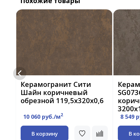
Похожие товары
Керамогранит Сити
Керам
Шайн коричневый
SG073
обрезной 119,5x320x0,6
корич
3200х
2
10 060 руб./м
8 549 
В корзину
В к