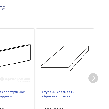
та
з (подступенок,
Ступень клееная Г-
Гид
бордюр)
образная прямая
(пр
рез)