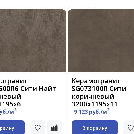
огранит
Керамогранит
600R6 Сити Найт
SG073100R Сити
невый
коричневый
1195х6
3200х1195х11
2
2
руб./м
9 123 руб./м
орзину
В корзину