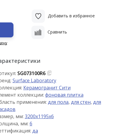
Добавить в избранное
Сравнить
цену
арактеристики
ртикул:
SG073100R6
ренд:
Surface Laboratory
оллекция:
Керамогранит Сити
лемент коллекции:
фоновая плитка
бласть применения:
для пола
,
для стен
,
для
асадов
азмер, мм:
3200x1195x6
олщина, мм:
6
еттификация:
да