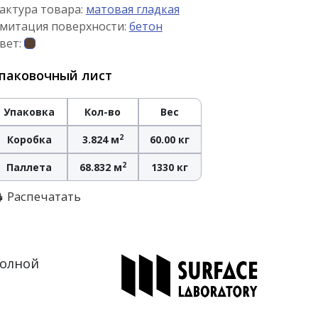
актура товара:
матовая гладкая
митация поверхности:
бетон
вет:
паковочный лист
Упаковка
Кол-во
Вес
2
Коробка
3.824 м
60.00 кг
2
Паллета
68.832 м
1330 кг
Распечатать
полной