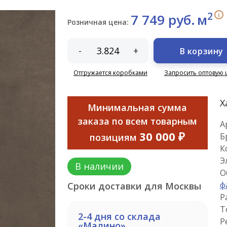
2
i
7 749 руб.
м
Розничная цена:
-
+
В корзину
Отгружается коробками
Запросить оптовую 
Х
Минимальная сумма
заказа по всем товарным
А
30 000 ₽
Б
позициям
К
Э
В наличии
О
ф
Сроки доставки для Москвы
Р
Т
2-4 дня со склада
Р
«Малино»