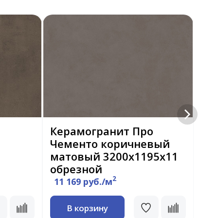
Керамогранит Про
Ке
Чементо коричневый
Че
матовый 3200х1195х11
ма
обрезной
об
2
11 169 руб./м
9 
В корзину