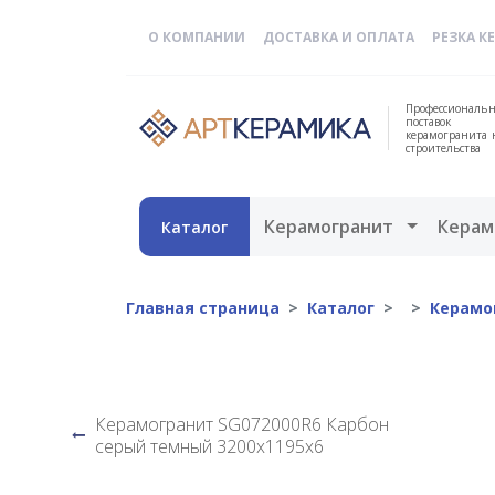
О КОМПАНИИ
ДОСТАВКА И ОПЛАТА
РЕЗКА К
Профессиональн
поставок
керамогранита 
строительства
Открыть 
Керамогранит
Керам
Каталог
Главная страница
Каталог
Керамо
Керамогранит SG072000R6 Карбон
серый темный 3200х1195х6