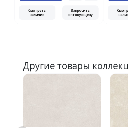
ь
Смотреть
Запросить
Смот
ну
наличие
оптовую цену
нали
Другие товары коллек