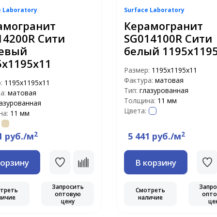
e Laboratory
Surface Laboratory
амогранит
Керамогранит
14200R Сити
SG014100R Сити
евый
белый 1195х119
5х1195х11
Размер:
1195х1195х11
Фактура:
матовая
р:
1195х1195х11
Тип:
глазурованная
а:
матовая
Толщина:
11 мм
азурованная
Цвета:
на:
11 мм
2
2
1 руб./м
5 441 руб./м
корзину
В корзину
Запросить
Запро
треть
Смотреть
оптовую
опто
личие
наличие
цену
це