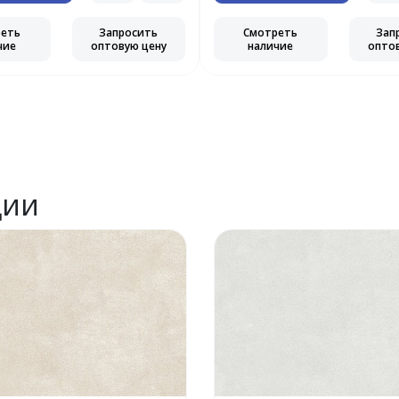
реть
Запросить
Смотреть
Зап
чие
оптовую цену
наличие
опто
ции