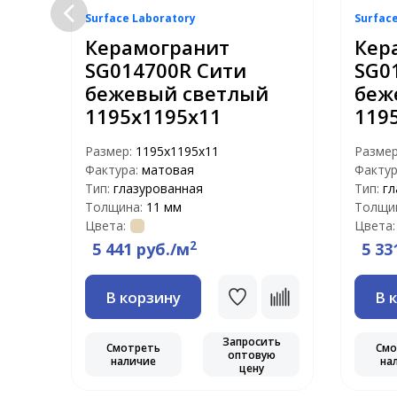
Surface Laboratory
Surfac
Керамогранит
Кер
SG014700R Сити
SG0
бежевый светлый
беж
1195х1195х11
119
Размер:
1195х1195х11
Разме
Фактура:
матовая
Фактур
Тип:
глазурованная
Тип:
гл
Толщина:
11 мм
Толщи
Цвета:
Цвета:
2
5 441 руб./м
5 33
В корзину
В 
Запросить
ть
Смотреть
Смо
оптовую
ю
наличие
на
цену