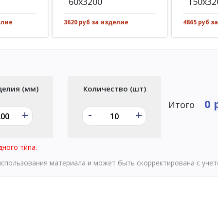
60x3200
150x32
3620 руб за изделие
елие
4865 руб з
делия (мм)
Количество (шт)
0 
Итого
-
+
+
дного типа.
 использования материала и может быть скорректирована с уче