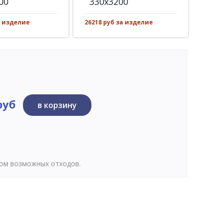
00
330x3200
30
а изделие
26218 руб за изделие
3469
руб
в корзину
том возможных отходов.