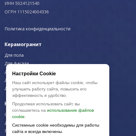
ИНН 5024121540
ОГРН 1115024004336
Политика конфиденциальности
Керамогранит
Для пола
Для фасада
Для дома/офиса
Настройки Cookie
Для МОП
Наш сайт использует файлы cookie, чтобы
Для улицы
улучшить работу сайта, повысить его
эффективность и удобство.
Керамическая плитка
Продолжая использовать сайт, вы
соглашаетесь на
использование файлов
Строительная плитка
cookie.
Для дома/офиса
Системные cookie необходимы для работы
Плитка для стен
сайта и всегда включены.