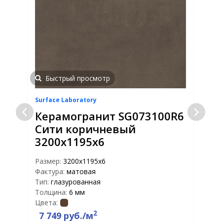
Быстрый просмотр
Surface Laboratory
S
6
Керамогранит SG073100R6
Сити коричневый
3200х1195х6
Размер:
3200х1195х6
Р
Фактура:
матовая
Ф
Тип:
глазурованная
Т
Толщина:
6 мм
Т
Цвета:
Ц
2
7 749 руб./м