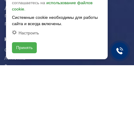
соглашаетесь на
использование файлов
Для дома/офиса
cookie.
Плитка для стен
Системные cookie необходимы для работы
Плитка для пола
сайта и всегда включены.
Настроить
Навигация
Принять
О компании
Логистика
Резка керамогранита
Новости
Рекомендации
Портфолио
Контакты
Контактная информация
E-mail:
zakaz@artkeramika-opt.ru