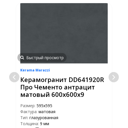
Быстрый просмотр
Kerama Marazzi
S
Керамогранит DD641920R
Про Чементо антрацит
матовый 600х600х9
Размер:
595x595
Р
Фактура:
матовая
Ф
Тип:
глазурованная
Т
Толщина:
9 мм
Т