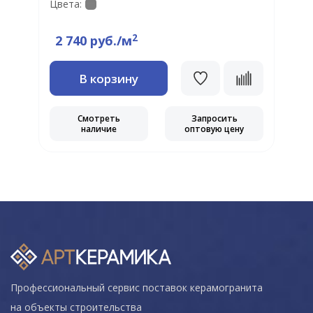
Цвета:
Ц
2
2 740 руб./м
В корзину
Смотреть
Запросить
наличие
оптовую цену
Профессиональный сервис поставок керамогранита
на объекты строительства