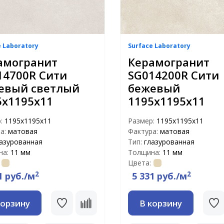
e Laboratory
Surface Laboratory
амогранит
Керамогранит
14700R Сити
SG014200R Сити
евый светлый
бежевый
5х1195х11
1195х1195х11
р:
1195х1195х11
Размер:
1195х1195х11
а:
матовая
Фактура:
матовая
азурованная
Тип:
глазурованная
на:
11 мм
Толщина:
11 мм
Цвета:
2
2
1 руб./м
5 331 руб./м
корзину
В корзину