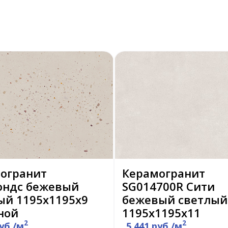
огранит
Керамогранит
ндс бежевый
SG014700R Сити
ый 1195х1195х9
бежевый светлый
ной
1195х1195х11
2
2
руб./м
5 441 руб./м