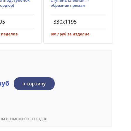
з (подступенок,
Ступень клееная Г-
Гид
бордюр)
образная прямая
(пр
рез)
95
330x1195
30
а изделие
8817 руб за изделие
1207
руб
в корзину
том возможных отходов.