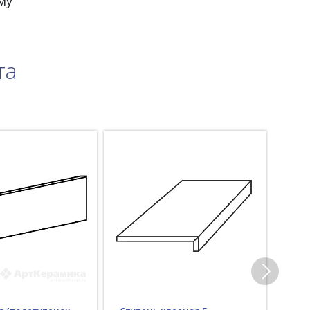
му
та