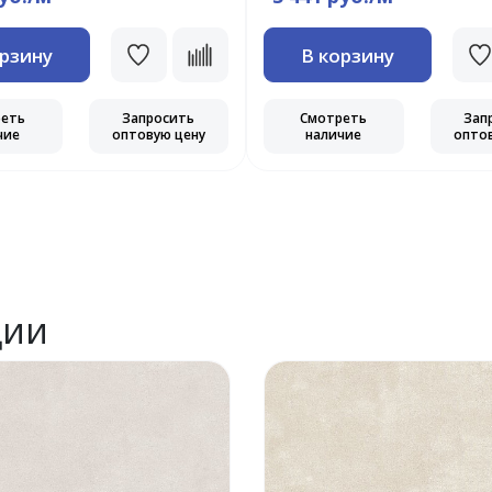
орзину
В корзину
реть
Запросить
Смотреть
Зап
чие
оптовую цену
наличие
опто
ции