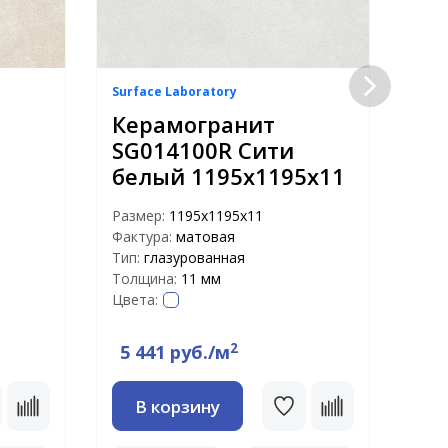
Surface Laboratory
Surf
Керамогранит
Ке
SG014100R Сити
SG
белый 1195х1195х11
се
11
Размер:
1195х1195х11
Фактура:
матовая
Раз
Тип:
глазурованная
Факт
Толщина:
11 мм
Тип:
Цвета:
Тол
Цвет
2
5 441 руб./м
5 
В корзину