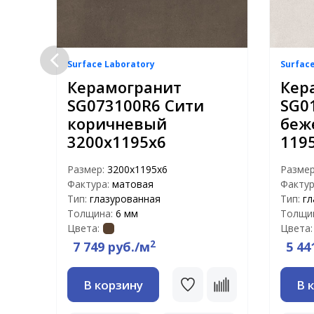
Surface Laboratory
Surfac
Керамогранит
Кер
SG073100R6 Сити
SG0
коричневый
беж
3200х1195х6
119
Размер:
3200х1195х6
Разме
Фактура:
матовая
Фактур
Тип:
глазурованная
Тип:
гл
Толщина:
6 мм
Толщи
Цвета:
Цвета:
2
7 749 руб./м
5 44
В корзину
В 