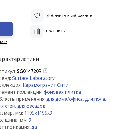
Добавить в избранное
Сравнить
цену
арактеристики
ртикул:
SG014720R
ренд:
Surface Laboratory
оллекция:
Керамогранит Сити
лемент коллекции:
фоновая плитка
бласть применения:
для дома/офиса
,
для пола
,
ля стен
,
для фасадов
азмер, мм:
1195x1195x9
олщина, мм:
9
еттификация:
да