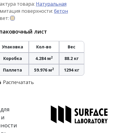
актура товара:
Натуральная
митация поверхности:
бетон
вет:
паковочный лист
Упаковка
Кол-во
Вес
2
Коробка
4.284 м
88.2 кг
2
Паллета
59.976 м
1294 кг
Распечатать
 для
 и
чности