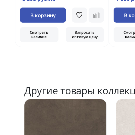
В корзину
В к
ь
Смотреть
Запросить
Смот
ну
наличие
оптовую цену
нали
Другие товары коллек