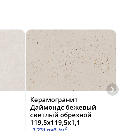
Керамогранит
Ке
Даймондс бежевый
SG
светлый обрезной
бе
119,5x119,5x1,1
2
7 231 руб./м
5 