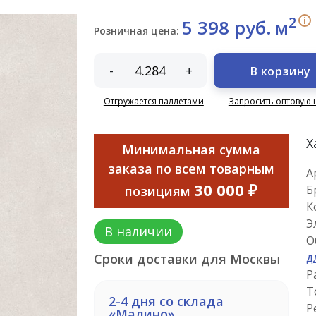
2
i
5 398 руб.
м
Розничная цена:
-
+
В корзину
Отгружается паллетами
Запросить оптовую 
Х
Минимальная сумма
заказа по всем товарным
А
30 000 ₽
Б
позициям
К
Э
В наличии
О
д
Сроки доставки для Москвы
Р
Т
2-4 дня со склада
Р
«Малино»