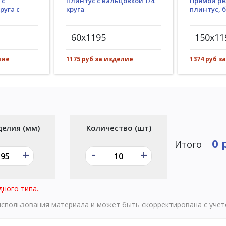
Плинтус с вальцовкой 1/4
 с
Прямой ре
круга
руга с
плинтус, 
60x1195
150x11
1175 руб за изделие
лие
1374 руб з
делия (мм)
Количество (шт)
0 
Итого
-
+
+
дного типа.
 использования материала и может быть скорректирована с уче