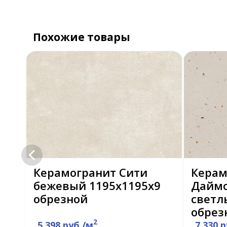
Похожие товары
Керамогранит Сити
Керам
бежевый 1195х1195х9
Даймо
11
обрезной
светл
обрез
2
5 398 руб./м
7 330 