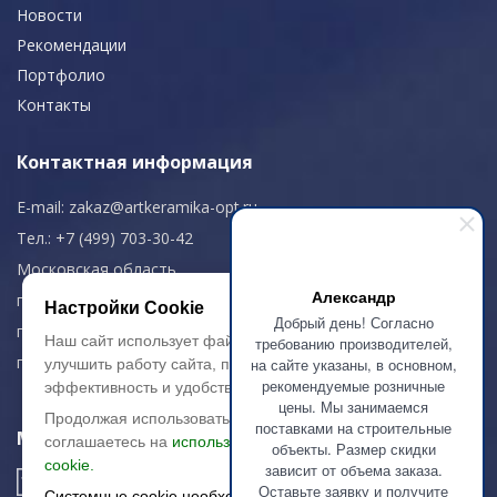
Новости
Рекомендации
Портфолио
Контакты
Контактная информация
E-mail:
zakaz@artkeramika-opt.ru
Тел.: +7 (499) 703-30-42
Московская область,
Александр
г. Красногорск
Настройки Cookie
Добрый день! Согласно
пн-чт: 09.00-18.00
Наш сайт использует файлы cookie, чтобы
требованию производителей,
пт: 09.00-17.00
на сайте указаны, в основном,
улучшить работу сайта, повысить его
рекомендуемые розничные
эффективность и удобство.
цены. Мы занимаемся
Продолжая использовать сайт, вы
поставками на строительные
Мы в соц. сетях
соглашаетесь на
использование файлов
объекты. Размер скидки
cookie.
зависит от объема заказа.
Оставьте заявку и получите
Системные cookie необходимы для работы