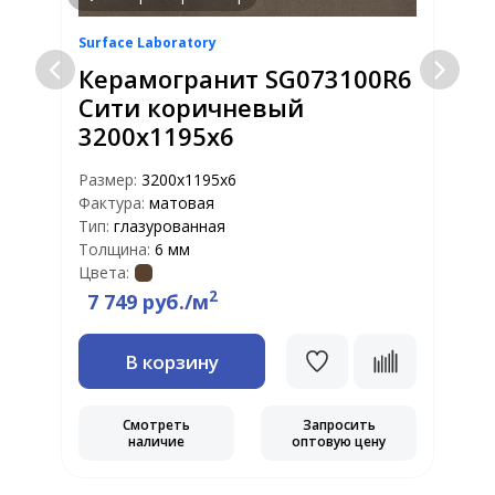
Surface Laboratory
S
6
Керамогранит SG073100R6
Сити коричневый
3200х1195х6
Размер:
3200х1195х6
Р
Фактура:
матовая
Ф
Тип:
глазурованная
Т
Толщина:
6 мм
Т
Цвета:
Ц
2
7 749 руб./м
В корзину
Смотреть
Запросить
наличие
оптовую цену