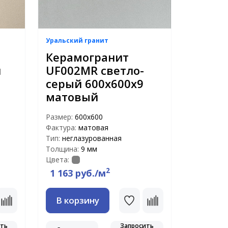
Уральский гранит
Керамогранит
й
UF002MR светло-
серый 600х600х9
матовый
Размер:
600х600
Фактура:
матовая
Тип:
неглазурованная
Толщина:
9 мм
Цвета:
2
1 163 руб./м
В корзину
ить
Запросить