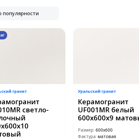
о популярности
я!
ьский гранит
Уральский гранит
рамогранит
Керамогранит
010MR светло-
UF001MR белый
лочный
600х600х9 мато
0х600х10
Размер:
600х600
товый
Фактура:
матовая