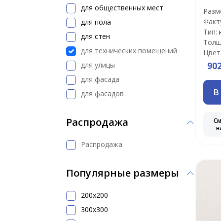
для общественных мест
Разм
Факт
для пола
Тип:
для стен
Толщ
для технических помещений
Цвет
90
для улицы
для фасада
В
для фасадов
Распродажа
С
н
Распродажа
Популярные размеры
200x200
300х300