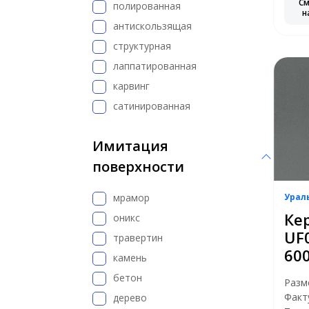
С
полированная
н
антискользящая
структурная
лаппатированная
карвинг
сатинированная
Имитация
поверхности
мрамор
Урал
Ке
оникс
UF
травертин
60
камень
бетон
Разм
Факт
дерево