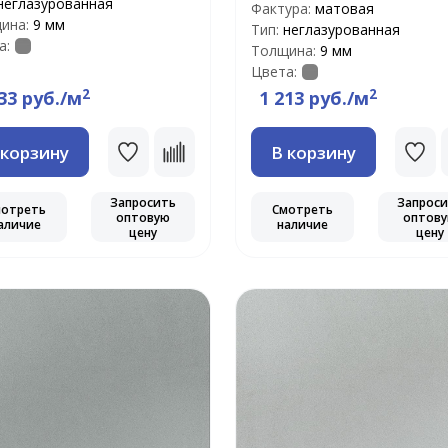
неглазурованная
Фактура:
матовая
ина:
9 мм
Тип:
неглазурованная
а:
Толщина:
9 мм
Цвета:
2
2
33 руб./м
1 213 руб./м
 корзину
В корзину
Запросить
Запрос
мотреть
Смотреть
оптовую
оптов
аличие
наличие
цену
цену