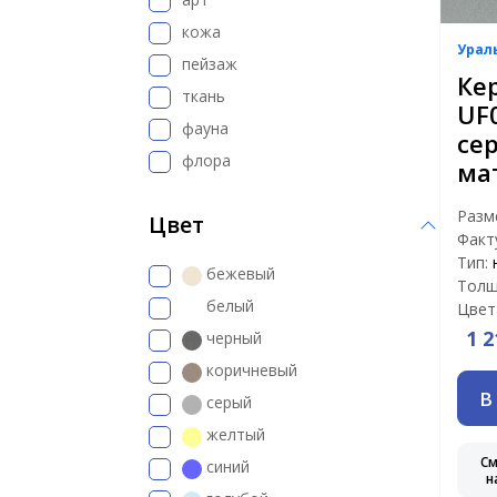
кожа
Урал
пейзаж
Ке
ткань
UF
фауна
се
флора
ма
Разм
Цвет
Факт
Тип:
бежевый
Толщ
белый
Цвет
1 2
черный
коричневый
В
серый
желтый
С
синий
н