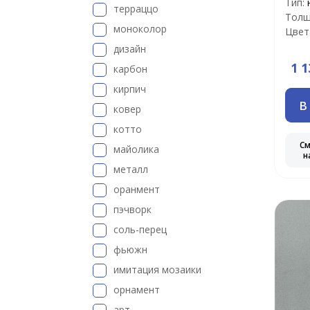
Тип:
терраццо
Толщ
моноколор
Цвет
дизайн
1 1
карбон
кирпич
В
ковер
котто
С
майолика
н
металл
оранмент
пэчворк
соль-перец
фьюжн
имитация мозаики
орнамент
арт