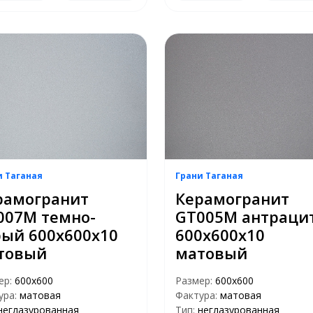
и Таганая
Грани Таганая
рамогранит
Керамогранит
007M темно-
GT005M антраци
рый 600х600х10
600х600х10
товый
матовый
ер:
600х600
Размер:
600х600
ура:
матовая
Фактура:
матовая
неглазурованная
Тип:
неглазурованная