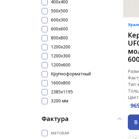
400х400
500x500
600х300
Урал
600х600
Ке
800х800
UF
1200x200
мо
1200х300
60
1200х600
Разм
Крупноформатный
Факт
1600x800
Тип:
Толщ
2385x1195
Цвет
3200 мм
96
Фактура
В
матовая