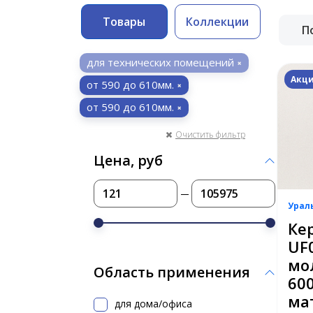
Товары
Коллекции
П
для технических помещений
Акци
от 590 до 610мм.
от 590 до 610мм.
Очистить фильтр
Цена, руб
Урал
Ке
UF
мо
Область применения
60
ма
для дома/офиса