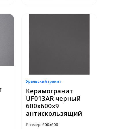
Уральский гранит
т
Керамогранит
UF013AR черный
600x600x9
антискользящий
Размер:
600х600