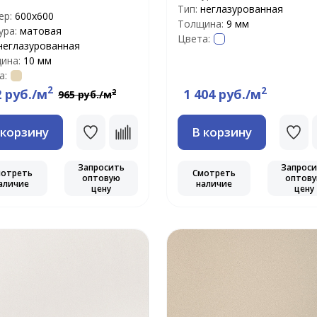
Тип:
неглазурованная
ер:
600х600
Толщина:
9 мм
ура:
матовая
Цвета:
неглазурованная
ина:
10 мм
а:
2
2
2 руб./м
1 404 руб./м
2
965 руб./м
 корзину
В корзину
Запросить
Запрос
мотреть
Смотреть
оптовую
оптов
аличие
наличие
цену
цену