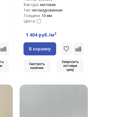
Фактура:
матовая
Тип:
неглазурованная
Толщина:
10 мм
Цвета:
2
1 404 руб./м
В корзину
ить
Запросить
Смотреть
ую
оптовую
наличие
цену