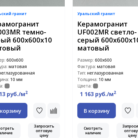
ьский гранит
Уральский гранит
рамогранит
Керамогранит
003MR темно-
UF002MR светло-
рый 600х600х10
серый 600х600х1
товый
матовый
ер:
600х600
Размер:
600х600
ура:
матовая
Фактура:
матовая
неглазурованная
Тип:
неглазурованная
ина:
10 мм
Толщина:
10 мм
а:
Цвета:
2
2
13 руб./м
1 163 руб./м
 корзину
В корзину
Запросить
Запрос
мотреть
Смотреть
оптовую
оптов
аличие
наличие
цену
цену