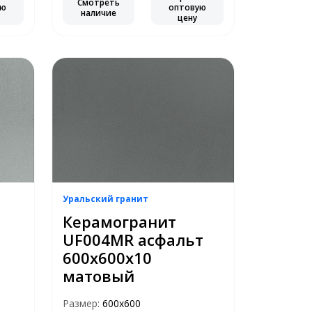
Смотреть
ую
оптовую
наличие
цену
Уральский гранит
Керамогранит
UF004MR асфальт
600х600х10
матовый
Размер:
600х600