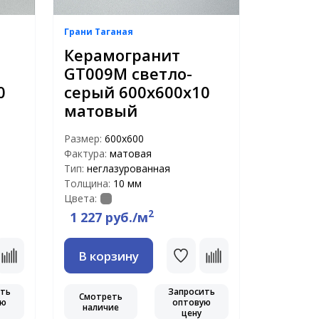
Грани Таганая
Керамогранит
GT009M светло-
0
серый 600х600х10
матовый
Размер:
600х600
Фактура:
матовая
Тип:
неглазурованная
Толщина:
10 мм
Цвета:
2
1 227 руб./м
В корзину
ить
Запросить
Смотреть
ую
оптовую
наличие
цену