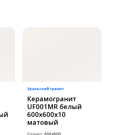
Уральский гранит
Керамогранит
UF001MR белый
вый
600х600х10
матовый
Размер:
600х600