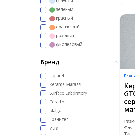
голубой
зеленый
красный
оранжевый
розовый
фиолетовый
Бренд
Laparet
Гран
Ке
Kerama Marazzi
GT
Surface Laboratory
се
Ceradim
ма
Idalgo
Гранитея
Разм
Факт
Vitra
Тип: