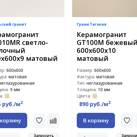
ьский гранит
Грани Таганая
рамогранит
Керамогранит
010MR светло-
GT100M бежевы
лочный
600х600х10
0x600x9 матовый
матовый
ер:
600х600
Размер:
600х600
ура:
матовая
Фактура:
матовая
неглазурованная
Тип:
неглазурованная
ина:
9 мм
Толщина:
10 мм
а:
Цвета:
2
2
5 руб./м
890 руб./м
 корзину
В корзину
Запросить
Запрос