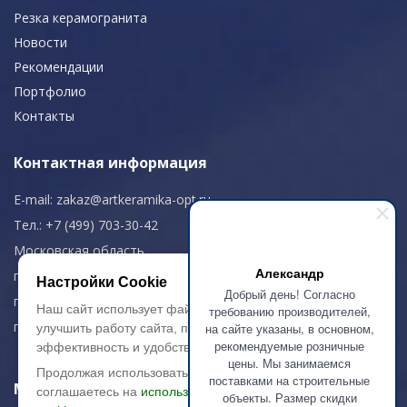
Резка керамогранита
Новости
Рекомендации
Портфолио
Контакты
Контактная информация
E-mail:
zakaz@artkeramika-opt.ru
Тел.: +7 (499) 703-30-42
Московская область,
Александр
г. Красногорск
Настройки Cookie
Добрый день! Согласно
пн-чт: 09.00-18.00
Наш сайт использует файлы cookie, чтобы
требованию производителей,
пт: 09.00-17.00
на сайте указаны, в основном,
улучшить работу сайта, повысить его
рекомендуемые розничные
эффективность и удобство.
цены. Мы занимаемся
Продолжая использовать сайт, вы
поставками на строительные
Мы в соц. сетях
соглашаетесь на
использование файлов
объекты. Размер скидки