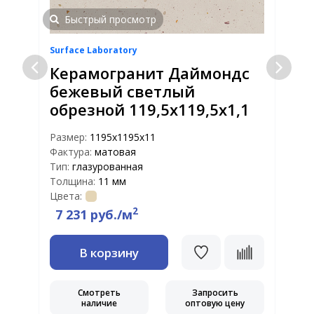
Быстрый просмотр
Surface Laboratory
S
Керамогранит Даймондс
бежевый светлый
обрезной 119,5x119,5x1,1
Размер:
1195x1195x11
Р
Фактура:
матовая
Ф
Тип:
глазурованная
Т
Толщина:
11 мм
Т
Цвета:
Ц
2
7 231 руб./м
В корзину
Смотреть
Запросить
наличие
оптовую цену