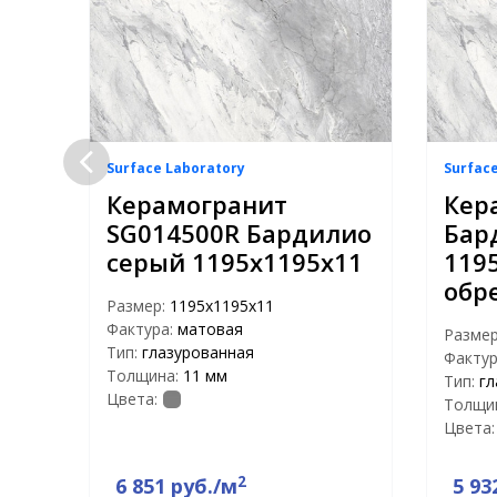
Surface Laboratory
Surfac
Керамогранит
Кер
SG014500R Бардилио
Бар
й
серый 1195х1195х11
119
обр
Размер:
1195х1195х11
Фактура:
матовая
Разме
Тип:
глазурованная
Фактур
Толщина:
11 мм
Тип:
гл
Цвета:
Толщи
Цвета:
2
6 851 руб./м
5 93