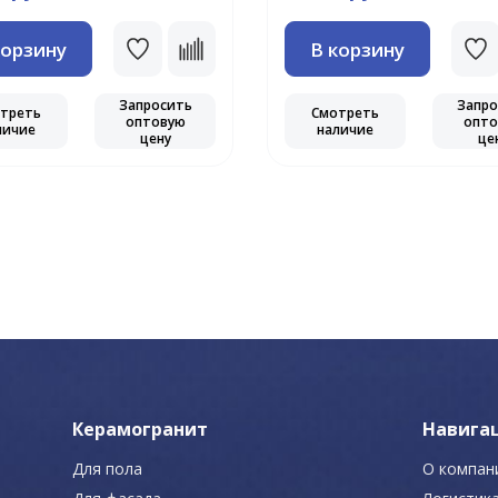
корзину
В корзину
Запросить
Запро
треть
Смотреть
оптовую
опто
личие
наличие
цену
це
Керамогранит
Навига
Для пола
О компан