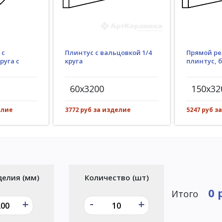
Плинтус с вальцовкой 1/4
 с
Прямой ре
круга
руга с
плинтус, 
60x3200
150x32
3772 руб за изделие
елие
5247 руб з
делия (мм)
Количество (шт)
0 
Итого
-
+
+