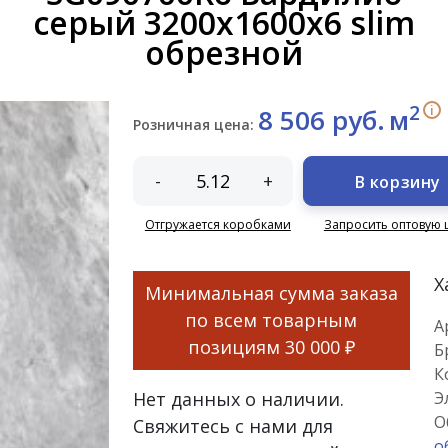
серый 3200x1600x6 slim
обрезной
2
i
8 506 руб.
м
Розничная цена:
-
+
В корзину
Отгружается коробками
Запросить оптовую 
Х
Минимальная сумма заказа
по всем товарным
А
позициям
30 000 ₽
Б
К
Нет данных о наличии.
Э
О
Свяжитесь с нами для
о