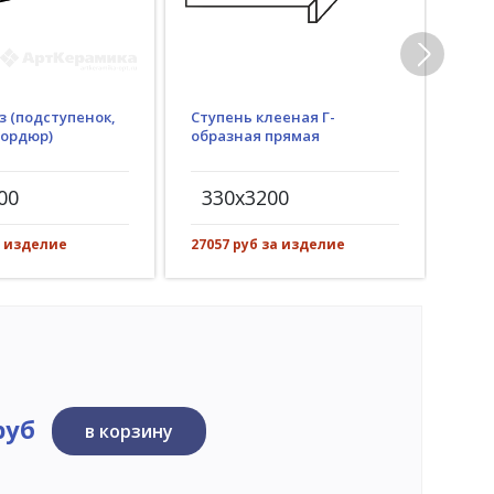
з (подступенок,
Ступень клееная Г-
Гид
бордюр)
образная прямая
(пр
рез)
00
330x3200
30
а изделие
27057 руб за изделие
3545
руб
в корзину