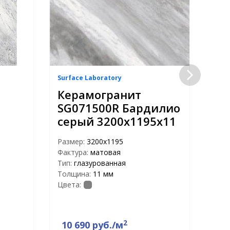
Surface Laboratory
Surf
Керамогранит
Ке
SG071500R Бардилио
SG
серый 3200х1195х11
Ба
ла
Размер:
3200x1195
32
Фактура:
матовая
Тип:
глазурованная
Раз
Толщина:
11 мм
Факт
Цвета:
Тип:
Тол
Цвет
2
10 690 руб./м
12