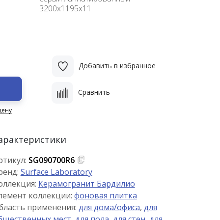
3200х1195х11
Добавить в избранное
Сравнить
цену
арактеристики
ртикул:
SG090700R6
ренд:
Surface Laboratory
оллекция:
Керамогранит Бардилио
лемент коллекции:
фоновая плитка
бласть применения:
для дома/офиса
,
для
бщественных мест
,
для пола
,
для стен
,
для