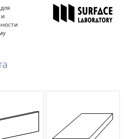
 для
 и
чности
му
та