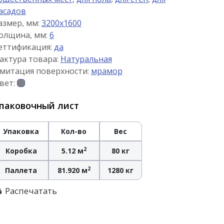
асадов
азмер, мм:
3200x1600
олщина, мм:
6
еттификация:
да
актура товара:
Натуральная
митация поверхности:
мрамор
вет:
паковочный лист
Упаковка
Кол-во
Вес
2
Коробка
5.12 м
80 кг
2
Паллета
81.920 м
1280 кг
Распечатать