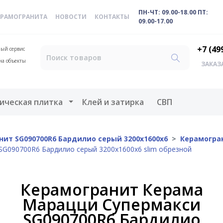
ПН-ЧТ: 09.00-18.00 ПТ:
ЕРАМОГРАНИТА
НОВОСТИ
КОНТАКТЫ
09.00-17.00
+7 (49
ый сервис
на объекты
ЗАКАЗ
меню
Открыть меню
ическая плитка
Клей и затирка
СВП
нит SG090700R6 Бардилио серый 3200х1600х6
Керамогра
G090700R6 Бардилио серый 3200x1600x6 slim обрезной
Керамогранит Керама
Марацци Супермакси
SG090700R6 Бардилио