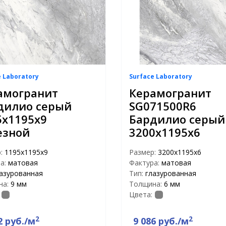
e Laboratory
Surface Laboratory
амогранит
Керамогранит
дилио серый
SG071500R6
5х1195х9
Бардилио серый
езной
3200х1195х6
р:
1195х1195х9
Размер:
3200х1195х6
а:
матовая
Фактура:
матовая
азурованная
Тип:
глазурованная
на:
9 мм
Толщина:
6 мм
Цвета:
2
2
2 руб./м
9 086 руб./м