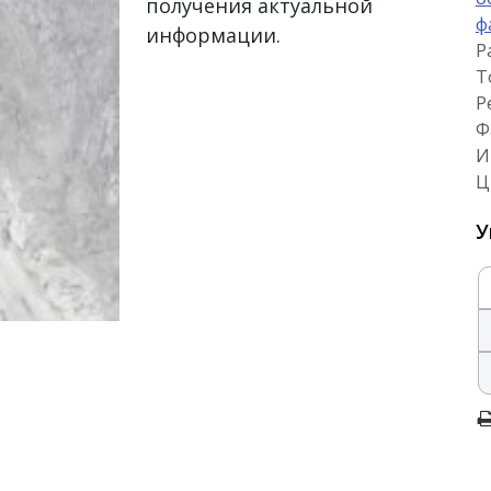
получения актуальной
ф
информации.
Р
Т
Р
Ф
И
Ц
У