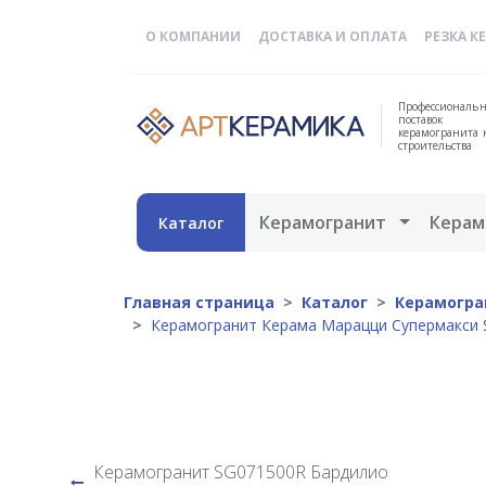
О КОМПАНИИ
ДОСТАВКА И ОПЛАТА
РЕЗКА К
Профессиональн
поставок
керамогранита 
строительства
Открыть 
Керамогранит
Керам
Каталог
Главная страница
Каталог
Керамогра
Керамогранит Керама Марацци Супермакси S
Керамогранит SG071500R Бардилио