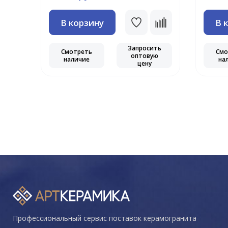
В корзину
В 
ть
ю
Запросить
Смотреть
Смо
оптовую
наличие
на
цену
Профессиональный сервис поставок керамогранита