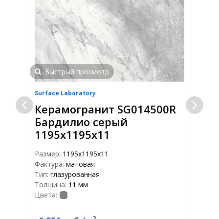
Быстрый просмотр
Surface Laboratory
S
Керамогранит SG014500R
Бардилио серый
1195х1195х11
Размер:
1195х1195х11
Р
Фактура:
матовая
Ф
Тип:
глазурованная
Т
Толщина:
11 мм
Т
Цвета:
Ц
2