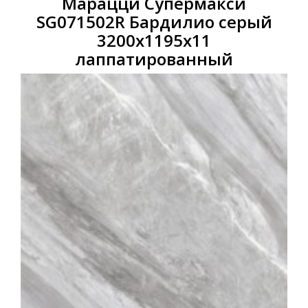
Марацци Супермакси
SG071502R Бардилио серый
3200x1195x11
лаппатированный