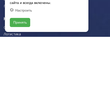
сайта и всегда включены.
Плитка для пола
Настроить
Навигация
Принять
О компании
Логистика
Резка керамогранита
Новости
Рекомендации
Портфолио
Контакты
Контактная информация
E-mail:
zakaz@artkeramika-opt.ru
Тел.: +7 (499) 703-30-42
Московская область,