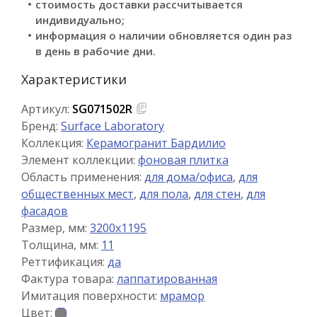
стоимость доставки рассчитывается
индивидуально;
информация о наличии обновляется один раз
в день в рабочие дни.
Характеристики
Артикул:
SG071502R
Бренд:
Surface Laboratory
Коллекция:
Керамогранит Бардилио
Элемент коллекции:
фоновая плитка
Область применения:
для дома/офиса
,
для
общественных мест
,
для пола
,
для стен
,
для
фасадов
Размер, мм:
3200x1195
Толщина, мм:
11
Реттификация:
да
Фактура товара:
лаппатированная
Имитация поверхности:
мрамор
Цвет: