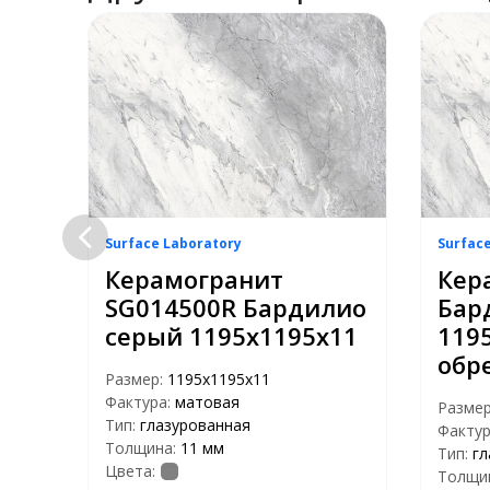
Surface Laboratory
Surfac
Керамогранит
Кер
SG014500R Бардилио
Бар
й
серый 1195х1195х11
119
обр
Размер:
1195х1195х11
Фактура:
матовая
Разме
Тип:
глазурованная
Фактур
Толщина:
11 мм
Тип:
гл
Цвета:
Толщи