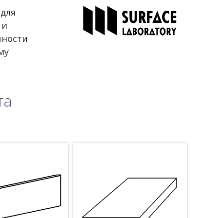
 для
 и
чности
му
та