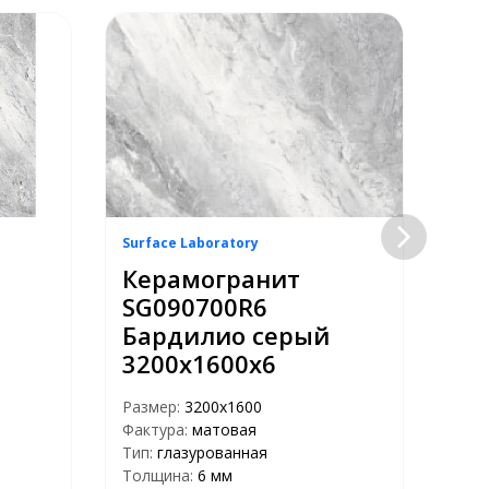
Surface Laboratory
Surf
Керамогранит
Ке
SG090700R6
SG
Бардилио серый
се
3200х1600х6
Раз
Факт
Размер:
3200x1600
Тип:
Фактура:
матовая
Тол
Тип:
глазурованная
Цвет
Толщина:
6 мм