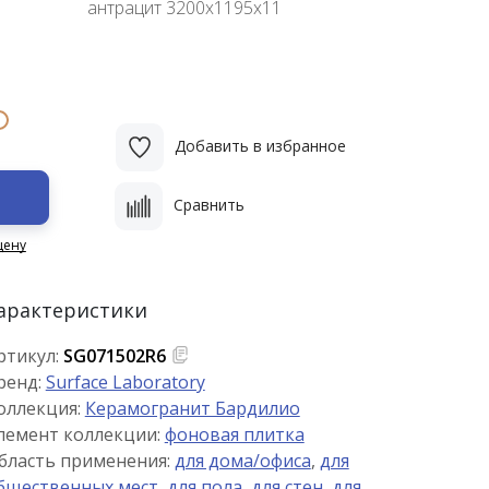
антрацит 3200х1195х11
i
Добавить в избранное
Сравнить
цену
арактеристики
ртикул:
SG071502R6
ренд:
Surface Laboratory
оллекция:
Керамогранит Бардилио
лемент коллекции:
фоновая плитка
бласть применения:
для дома/офиса
,
для
бщественных мест
,
для пола
,
для стен
,
для