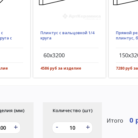
Плинтус с вальцовкой 1/4
 с
Прямой ре
круга
руга с
плинтус, 
60x3200
150x32
4586 руб за изделие
елие
7280 руб з
делия (мм)
Количество (шт)
0 
Итого
-
+
+