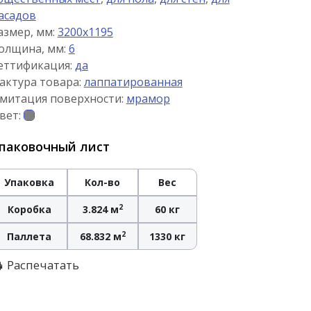
асадов
азмер, мм:
3200x1195
олщина, мм:
6
еттификация:
да
актура товара:
лаппатированная
митация поверхности:
мрамор
вет:
паковочный лист
Упаковка
Кол-во
Вес
2
Коробка
3.824 м
60 кг
2
Паллета
68.832 м
1330 кг
Распечатать