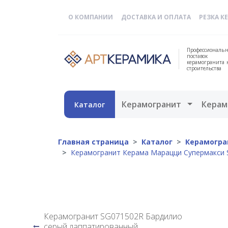
О КОМПАНИИ
ДОСТАВКА И ОПЛАТА
РЕЗКА К
Профессиональн
поставок
керамогранита 
строительства
Открыть 
Керамогранит
Керам
Каталог
Главная страница
Каталог
Керамогра
Керамогранит Керама Марацци Супермакси 
Керамогранит SG071502R Бардилио
серый лаппатированный