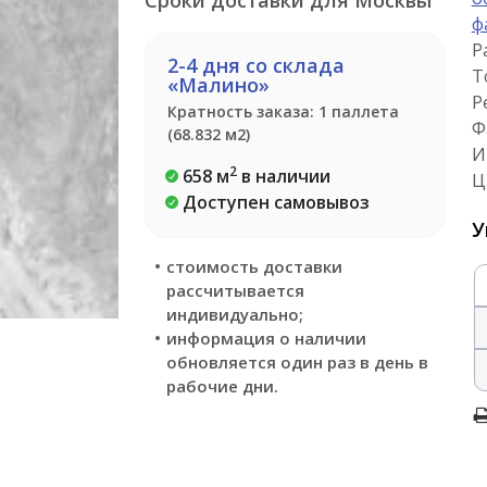
Сроки доставки для Москвы
ф
Р
2-4 дня со склада
Т
«Малино»
Р
Кратность заказа: 1 паллета
Ф
(68.832 м2)
И
2
658 м
в наличии
Ц
Доступен самовывоз
У
стоимость доставки
рассчитывается
индивидуально;
информация о наличии
обновляется один раз в день в
рабочие дни.