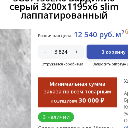
серый 3200x1195x6 slim
лаппатированный
2
12 540 руб.
м
Розничная цена:
-
+
В корзину
Отгружается коробками
Запросить оптовую 
Х
Минимальная сумма
заказа по всем товарным
А
30 000 ₽
Б
позициям
К
Э
В наличии
О
о