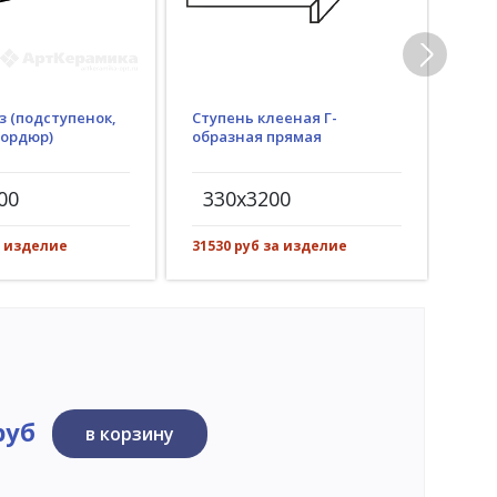
з (подступенок,
Ступень клееная Г-
Гид
бордюр)
образная прямая
(пр
рез)
00
330x3200
30
а изделие
31530 руб за изделие
3952
руб
в корзину