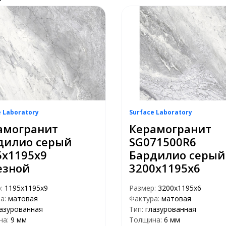
e Laboratory
Surface Laboratory
амогранит
Керамогранит
дилио серый
SG071500R6
5х1195х9
Бардилио серый
езной
3200х1195х6
р:
1195х1195х9
Размер:
3200х1195х6
а:
матовая
Фактура:
матовая
азурованная
Тип:
глазурованная
на:
9 мм
Толщина:
6 мм