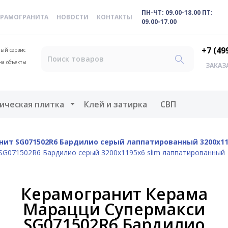
ПН-ЧТ: 09.00-18.00 ПТ:
ЕРАМОГРАНИТА
НОВОСТИ
КОНТАКТЫ
09.00-17.00
+7 (49
ый сервис
на объекты
ЗАКАЗ
меню
Открыть меню
ическая плитка
Клей и затирка
СВП
нит SG071502R6 Бардилио серый лаппатированный 3200х11
SG071502R6 Бардилио серый 3200x1195x6 slim лаппатированный
Керамогранит Керама
Марацци Супермакси
SG071502R6 Бардилио