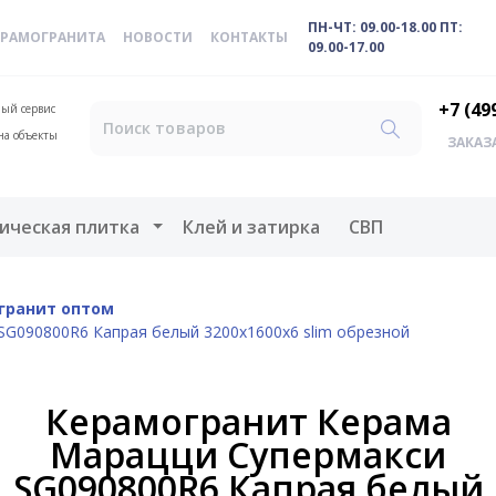
ПН-ЧТ: 09.00-18.00 ПТ:
ЕРАМОГРАНИТА
НОВОСТИ
КОНТАКТЫ
09.00-17.00
+7 (49
ый сервис
на объекты
ЗАКАЗ
меню
Открыть меню
ическая плитка
Клей и затирка
СВП
гранит оптом
G090800R6 Капрая белый 3200x1600x6 slim обрезной
Керамогранит Керама
Марацци Супермакси
SG090800R6 Капрая белый