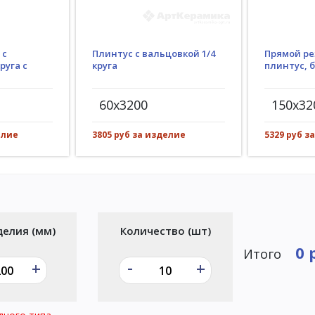
Плинтус с вальцовкой 1/4
 с
Прямой ре
круга
руга с
плинтус, 
60x3200
150x32
3805 руб за изделие
елие
5329 руб з
делия (мм)
Количество (шт)
0 
Итого
-
+
+