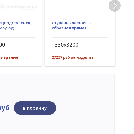
з (подступенок,
Ступень клееная Г-
Гид
бордюр)
образная прямая
(пр
рез)
00
330x3200
30
а изделие
27237 руб за изделие
3562
руб
в корзину