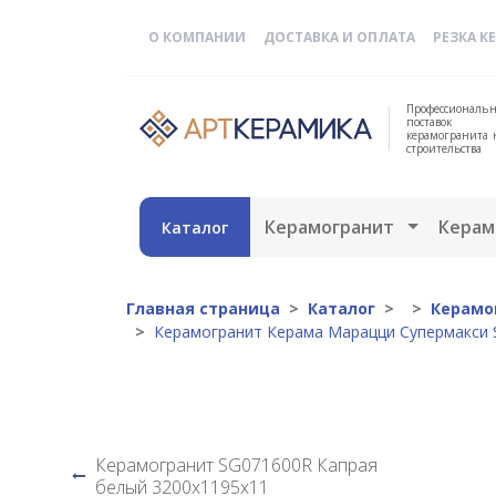
О КОМПАНИИ
ДОСТАВКА И ОПЛАТА
РЕЗКА К
Профессиональн
поставок
керамогранита 
строительства
Открыть 
Керамогранит
Керам
Каталог
Главная страница
Каталог
Керамо
Керамогранит Керама Марацци Супермакси S
Керамогранит SG071600R Капрая
белый 3200х1195х11