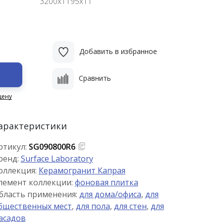
3200х1195х11
Добавить в избранное
Сравнить
цену
арактеристики
ртикул:
SG090800R6
ренд:
Surface Laboratory
оллекция:
Керамогранит Капрая
лемент коллекции:
фоновая плитка
бласть применения:
для дома/офиса
,
для
бщественных мест
,
для пола
,
для стен
,
для
асадов