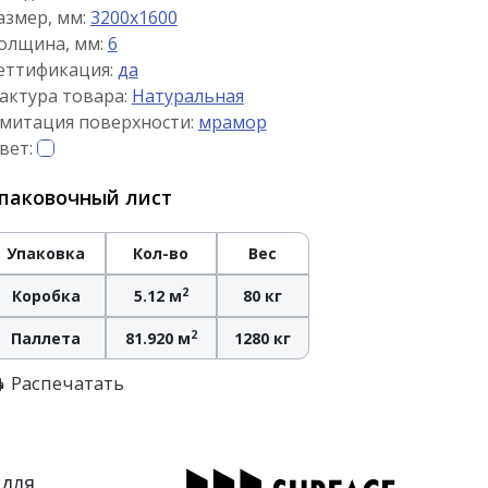
азмер, мм:
3200x1600
олщина, мм:
6
еттификация:
да
актура товара:
Натуральная
митация поверхности:
мрамор
вет:
паковочный лист
Упаковка
Кол-во
Вес
2
Коробка
5.12 м
80 кг
2
Паллета
81.920 м
1280 кг
Распечатать
 для