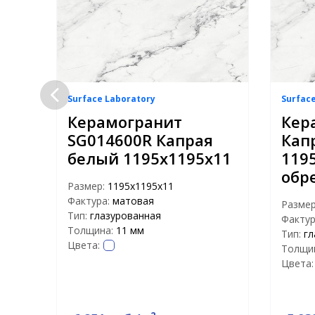
Surface Laboratory
Surfac
лый
Керамогранит
Кер
й
SG014600R Капрая
Кап
320)
белый 1195х1195х11
119
обр
Размер:
1195х1195х11
Фактура:
матовая
Разме
Тип:
глазурованная
Фактур
Толщина:
11 мм
Тип:
гл
Цвета:
Толщи
Цвета: