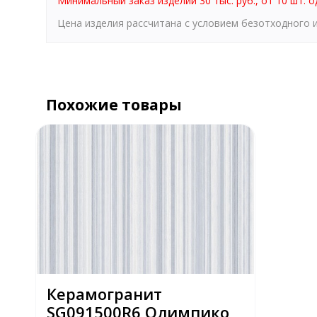
Минимальный заказ изделий 30 тыс. руб., от 10 шт. о
Цена изделия рассчитана с условием безотходного
Похожие товары
Керамогранит
SG091500R6 Олимпико