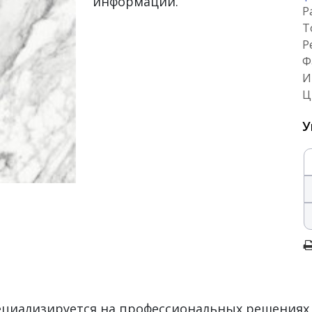
информации.
Р
Т
Р
Ф
И
Ц
У
пециализируется на профессиональных решениях