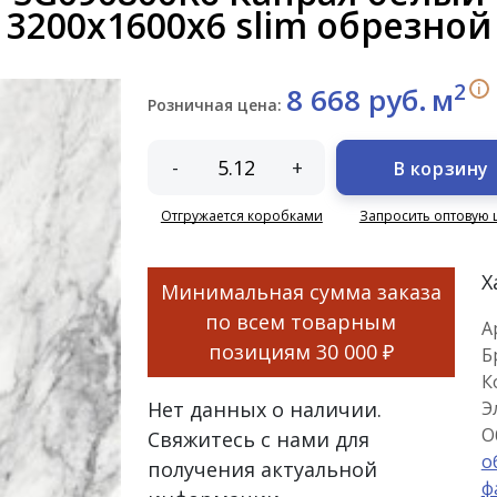
3200x1600x6 slim обрезной
2
i
8 668 руб.
м
Розничная цена:
-
+
В корзину
Отгружается коробками
Запросить оптовую 
Х
Минимальная сумма заказа
по всем товарным
А
позициям
30 000 ₽
Б
К
Нет данных о наличии.
Э
О
Свяжитесь с нами для
о
получения актуальной
ф