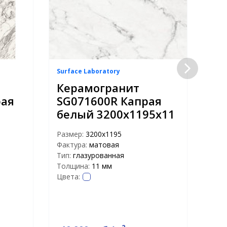
Surface Laboratory
Surf
Керамогранит
Ке
рая
SG071600R Капрая
SG
белый 3200х1195х11
бе
ла
Размер:
3200x1195
об
Фактура:
матовая
32
Тип:
глазурованная
Толщина:
11 мм
Раз
Цвета:
Факт
Тип:
Тол
Цвет