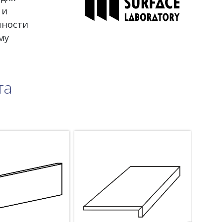
 и
чности
му
та