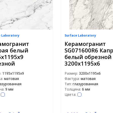
e Laboratory
Surface Laboratory
амогранит
Керамогранит
рая белый
SG071600R6 Кап
5х1195х9
белый обрезной
езной
3200х1195х6
р:
1195х1195х9
Размер:
3200х1195х6
а:
матовая
Фактура:
матовая
азурованная
Тип:
глазурованная
на:
9 мм
Толщина:
6 мм
Цвета: