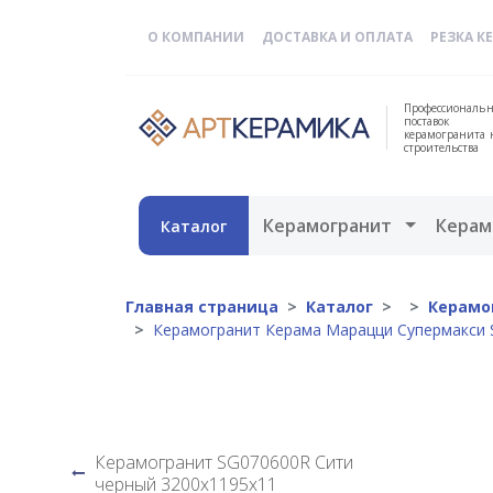
О КОМПАНИИ
ДОСТАВКА И ОПЛАТА
РЕЗКА К
Профессиональн
поставок
керамогранита 
строительства
Открыть 
Керамогранит
Керам
Каталог
Главная страница
Каталог
Керамо
Керамогранит Керама Марацци Супермакси S
Керамогранит SG070600R Сити
черный 3200х1195х11