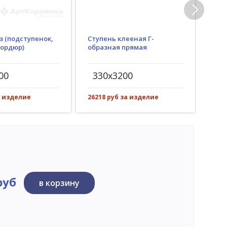
з (подступенок,
Ступень клееная Г-
Гид
бордюр)
образная прямая
(пр
рез)
00
330x3200
30
а изделие
26218 руб за изделие
3469
руб
в корзину