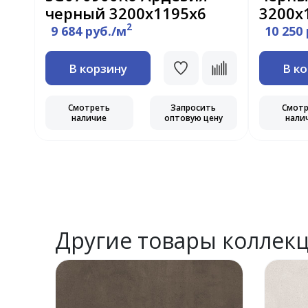
черный 3200х1195х6
3200x
2
9 684 руб./м
10 250
В корзину
В к
Смотреть
Запросить
Смот
наличие
оптовую цену
нали
ь
ну
Другие товары коллек