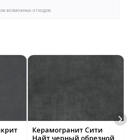
том возможных отходов.
нкрит
Керамогранит Сити
Ке
Найт черный обрезной
На