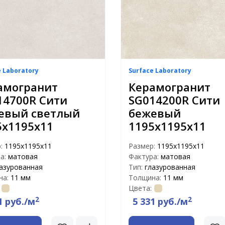
e Laboratory
Surface Laboratory
амогранит
Керамогранит
14700R Сити
SG014200R Сити
евый светлый
бежевый
5х1195х11
1195х1195х11
р:
1195х1195х11
Размер:
1195х1195х11
а:
матовая
Фактура:
матовая
азурованная
Тип:
глазурованная
на:
11 мм
Толщина:
11 мм
Цвета:
2
2
1 руб./м
5 331 руб./м