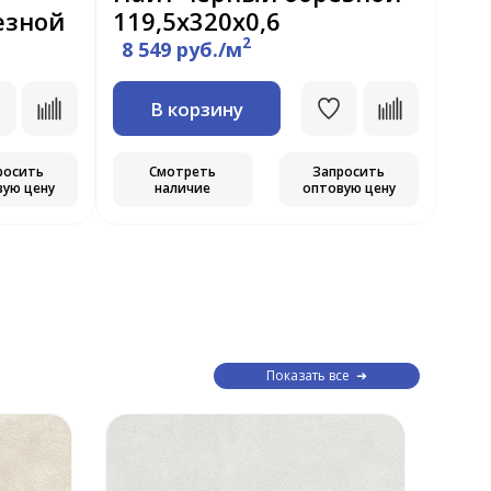
езной
119,5х320х0,6
11
2
8 549 руб./м
В корзину
росить
Смотреть
Запросить
вую цену
наличие
оптовую цену
Показать все