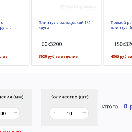
Плинтус с вальцовкой 1/4
 с
Прямой ре
круга
руга с
плинтус, 
60x3200
150x32
3620 руб за изделие
елие
4865 руб з
делия (мм)
Количество (шт)
0 
Итого
-
+
+