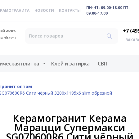
ПН-ЧТ: 09.00-18.00 ПТ:
ЕРАМОГРАНИТА
НОВОСТИ
КОНТАКТЫ
09.00-17.00
+7 (49
ый сервис
на объекты
ЗАКАЗ
меню
Открыть меню
ическая плитка
Клей и затирка
СВП
гранит оптом
G070600R6 Сити чёрный 3200x1195x6 slim обрезной
Керамогранит Керама
Марацци Супермакси
SG070600R6 Сити чёрный