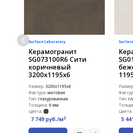
Surface Laboratory
Surfac
Керамогранит
Кер
SG073100R6 Сити
SG0
11
коричневый
беж
3200х1195х6
119
Размер:
3200х1195х6
Разме
Фактура:
матовая
Фактур
Тип:
глазурованная
Тип:
гл
Толщина:
6 мм
Толщи
Цвета:
Цвета:
2
7 749 руб./м
5 44