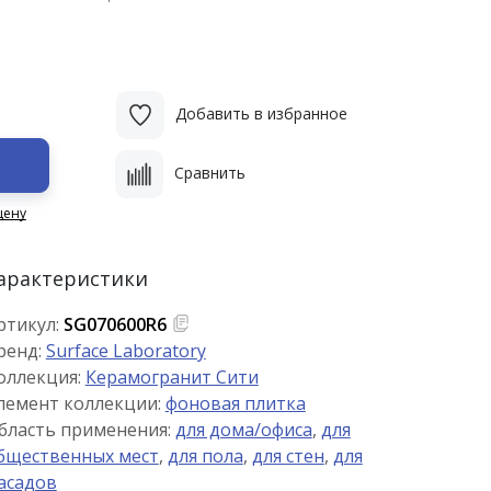
Добавить в избранное
Сравнить
цену
арактеристики
ртикул:
SG070600R6
ренд:
Surface Laboratory
оллекция:
Керамогранит Сити
лемент коллекции:
фоновая плитка
бласть применения:
для дома/офиса
,
для
бщественных мест
,
для пола
,
для стен
,
для
асадов