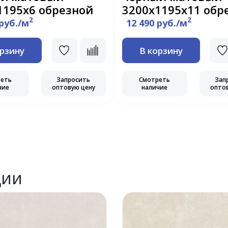
1195x6 обрезной
3200x1195x11 обр
2
2
 руб./м
12 490 руб./м
орзину
В корзину
реть
Запросить
Смотреть
Зап
чие
оптовую цену
наличие
опто
ции