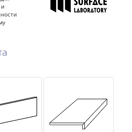
 и
чности
му
та