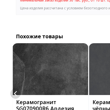
Минимальный заказ изделий 30 тыс. руб., от 10 шт. о
Цена изделия рассчитана с условием безотходного
Похожие товары
Керамогранит
Керам
ный
SG070900R6 Ардезия
чёрны