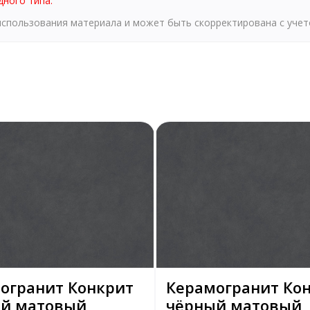
дного типа.
 использования материала и может быть скорректирована с уче
огранит Конкрит
Керамогранит Ко
й матовый
чёрный матовый