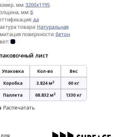
азмер, мм:
3200x1195
олщина, мм:
6
еттификация:
да
актура товара:
Натуральная
митация поверхности:
бетон
вет:
паковочный лист
Упаковка
Кол-во
Вес
2
Коробка
3.824 м
60 кг
2
Паллета
68.832 м
1330 кг
Распечатать
 для