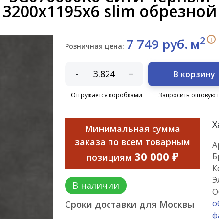
3200x1195x6 slim обрезной
2
i
7 749 руб.
м
Розничная цена:
-
+
В корзину
Отгружается коробками
Запросить оптовую 
Х
Минимальная сумма
заказа по всем товарным
А
30 000 ₽
Б
позициям
К
Э
В наличии
О
о
Сроки доставки для Москвы
ф