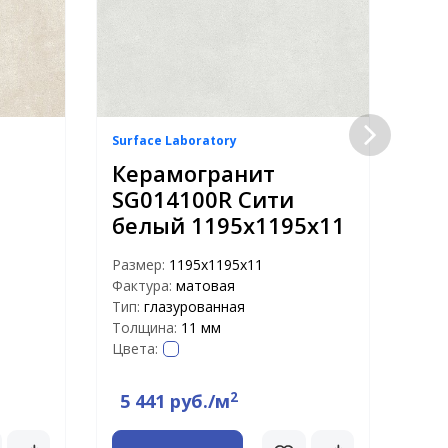
Surface Laboratory
Surf
Керамогранит
Ке
SG014100R Сити
SG
белый 1195х1195х11
се
11
Размер:
1195х1195х11
Фактура:
матовая
Раз
Тип:
глазурованная
Факт
Толщина:
11 мм
Тип:
Цвета:
Тол
Цвет
2
5 441 руб./м
5 