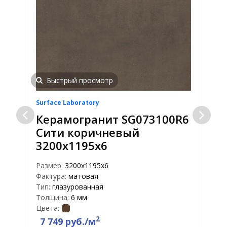
Быстрый просмотр
Surface Laboratory
S
Керамогранит SG073100R6
Сити коричневый
3200х1195х6
Размер:
3200х1195х6
Р
Фактура:
матовая
Ф
Тип:
глазурованная
Т
Толщина:
6 мм
Т
Цвета:
Ц
2
7 749 руб./м