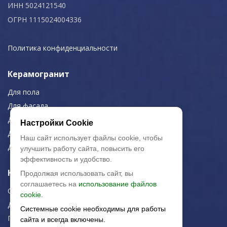
ИНН 5024121540
ОГРН 1115024004336
Политика конфиденциальности
Керамогранит
Для пола
Для фасада
Для дома/офиса
Настройки Cookie
Для МОП
Наш сайт использует файлы cookie, чтобы
Для улицы
улучшить работу сайта, повысить его
эффективность и удобство.
Керамическая плитка
Продолжая использовать сайт, вы
соглашаетесь на
использование файлов
Строительная плитка
cookie.
Для дома/офиса
Системные cookie необходимы для работы
Плитка для стен
сайта и всегда включены.