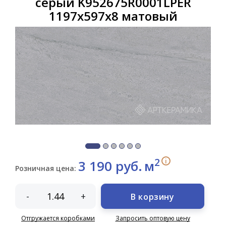
серый K952675R0001LPER
1197х597х8 матовый
2
i
3 190 руб.
м
Розничная цена:
-
+
В корзину
Отгружается коробками
Запросить оптовую цену