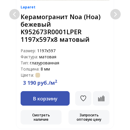
Laparet
L
Керамогранит Noa (Ноа)
бежевый
K952673R0001LPER
1197x597x8 матовый
Размер:
1197х597
Р
Фактура:
матовая
Ф
Тип:
глазурованная
Т
Толщина:
8 мм
Т
Цвета:
Ц
2
3 190 руб./м
В корзину
Смотреть
Запросить
наличие
оптовую цену