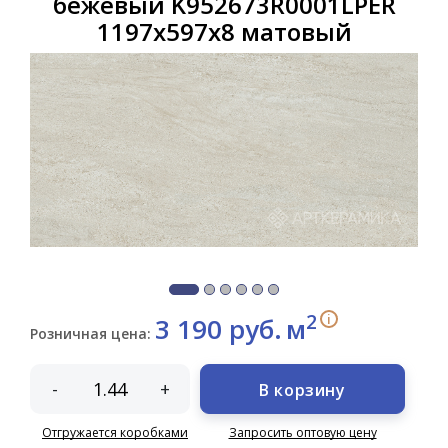
бежевый K952673R0001LPER
1197x597x8 матовый
2
i
3 190 руб.
м
Розничная цена:
-
+
В корзину
Отгружается коробками
Запросить оптовую цену