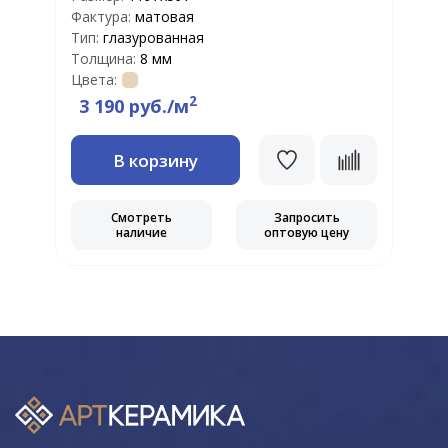
Т
Фактура:
матовая
Т
Тип:
глазурованная
Ц
Толщина:
8 мм
Цвета:
2
3 190 руб./м
В корзину
Смотреть
Запросить
наличие
оптовую цену