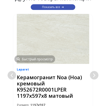
Показать все
Быстрый просмотр
Laparet
L
Керамогранит Noa (Ноа)
кремовый
K952672R0001LPER
1197x597x8 матовый
Р
Ф
Размер:
1197х597