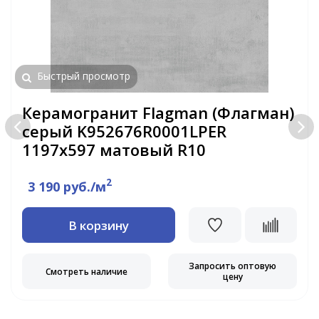
Быстрый просмотр
Керамогранит Flagman (Флагман)
серый K952676R0001LPER
1197x597 матовый R10
2
3 190 руб./м
В корзину
Запросить оптовую
Смотреть наличие
цену