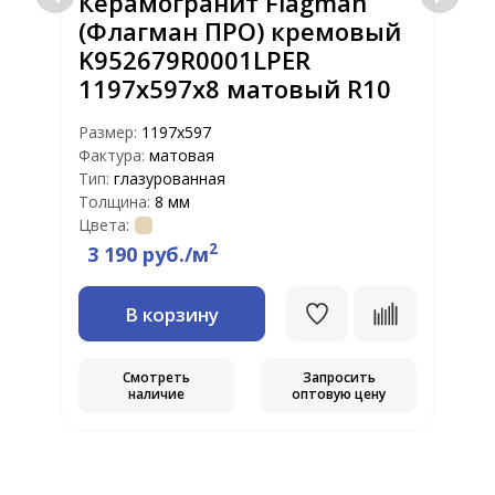
Керамогранит Flagman
(Флагман ПРО) кремовый
K952679R0001LPER
1197х597x8 матовый R10
Размер:
1197х597
Р
Фактура:
матовая
Ф
Тип:
глазурованная
Т
Толщина:
8 мм
Т
Цвета:
Ц
2
3 190 руб./м
В корзину
Смотреть
Запросить
наличие
оптовую цену