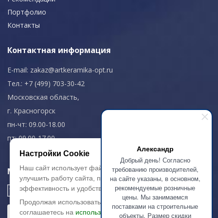
Портфолио
Контакты
Контактная информация
E-mail:
zakaz@artkeramika-opt.ru
Тел.: +7 (499) 703-30-42
Московская область,
г. Красногорск
пн-чт: 09.00-18.00
пт: 09.00-17.00
Александр
Настройки Cookie
Добрый день! Согласно
Наш сайт использует файлы cookie, чтобы
требованию производителей,
Мы в соц. сетях
на сайте указаны, в основном,
улучшить работу сайта, повысить его
рекомендуемые розничные
эффективность и удобство.
цены. Мы занимаемся
Продолжая использовать сайт, вы
поставками на строительные
соглашаетесь на
использование файлов
объекты. Размер скидки