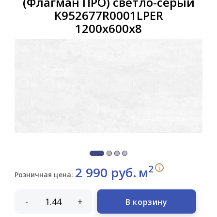
(Флагман ПРО) светло-серый
K952677R0001LPER
1200х600х8
2
i
2 990 руб.
м
Розничная цена:
-
+
В корзину