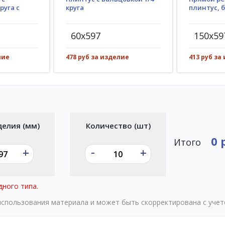
круга
руга с
плинтус, 
60x597
150x59
478 руб за изделие
лие
413 руб за
делия (мм)
Количество (шт)
0 
Итого
-
+
+
дного типа.
 использования материала и может быть скорректирована с уче