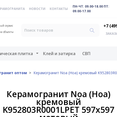
ПН-ЧТ: 09.00-18.00 ПТ:
ЕРАМОГРАНИТА
НОВОСТИ
КОНТАКТЫ
09.00-17.00
+7 (49
ый сервис
на объекты
ЗАКАЗ
меню
Открыть меню
ическая плитка
Клей и затирка
СВП
гранит оптом
Керамогранит Noa (Ноа) кремовый K952803R
Керамогранит Noa (Ноа)
кремовый
K952803R0001LPET 597х597