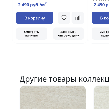
2
2 490 руб./м
2 490 
В корзину
В к
Смотреть
Запросить
Смот
наличие
оптовую цену
нали
ь
ну
Другие товары коллек