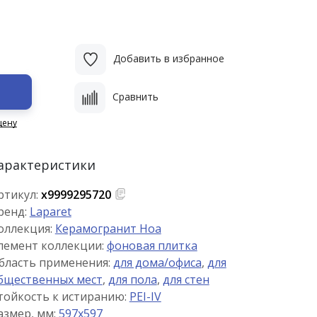
Добавить в избранное
Сравнить
цену
арактеристики
ртикул:
х9999295720
ренд:
Laparet
оллекция:
Керамогранит Ноа
лемент коллекции:
фоновая плитка
бласть применения:
для дома/офиса
,
для
бщественных мест
,
для пола
,
для стен
тойкость к истиранию:
PEI-IV
азмер, мм:
597x597