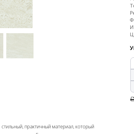
Т
Р
Ф
И
Ц
У
 стильный, практичный материал, который