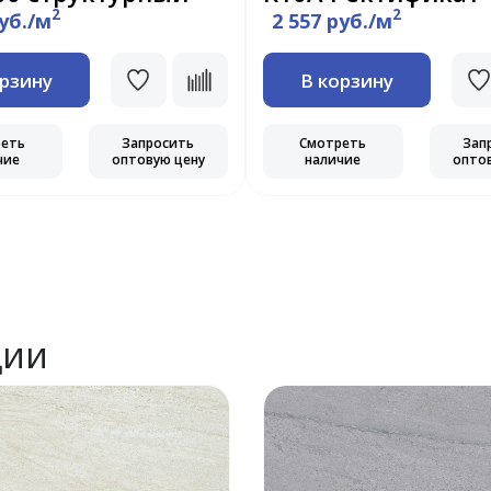
2
2
руб./м
2 557 руб./м
орзину
В корзину
реть
Запросить
Смотреть
Зап
чие
оптовую цену
наличие
опто
ции