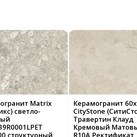
огранит Matrix
Керамогранит 60х
икс) светло-
CityStone (СитиСт
вый
Травертин Клауд
39R0001LPET
Кремовый Матов
00 структурный
R10A Ректификат