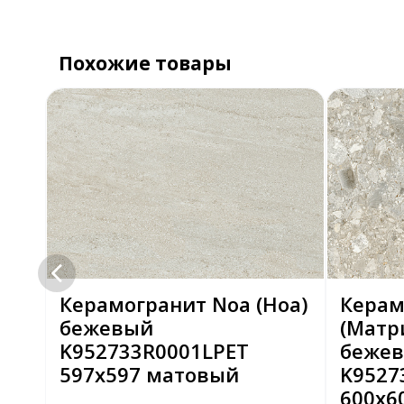
Похожие товары
Керамогранит Noa (Ноа)
Керам
бежевый
(Матр
K952733R0001LPET
беже
597x597 матовый
K9527
600x6