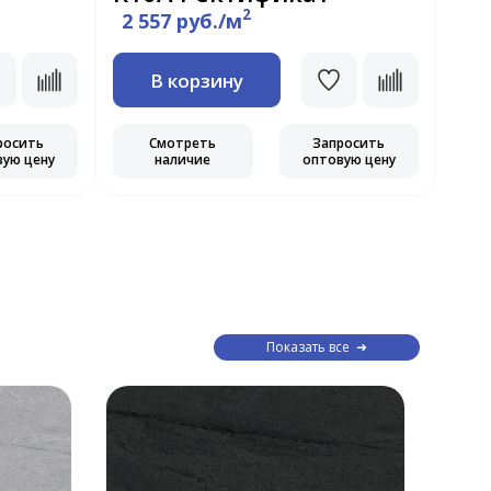
2
2 557 руб./м
2 
В корзину
росить
Смотреть
Запросить
вую цену
наличие
оптовую цену
Показать все