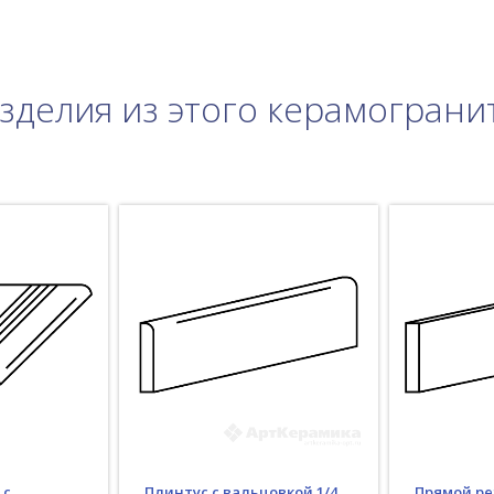
зделия из этого керамограни
Плинтус с вальцовкой 1/4
 с
Прямой ре