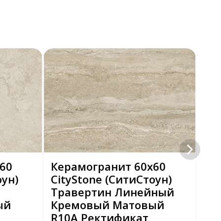
60
Керамогранит 60х60
Ке
оун)
CityStone (СитиСтоун)
Qu
Травертин Линейный
Бе
ый
Кремовый Матовый
Ре
R10A Ректификат