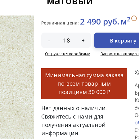
матовый
2
i
2 490 руб.
м
Розничная цена:
-
+
В корзину
Отгружается коробками
Запросить оптовую 
Х
Минимальная сумма заказа
по всем товарным
А
позициям
30 000 ₽
Б
К
Нет данных о наличии.
Э
О
Свяжитесь с нами для
о
получения актуальной
С
информации.
Р