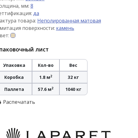
олщина, мм:
8
еттификация:
да
актура товара:
Неполированная матовая
митация поверхности:
камень
вет:
паковочный лист
Упаковка
Кол-во
Вес
2
Коробка
1.8 м
32 кг
2
Паллета
57.6 м
1040 кг
Распечатать