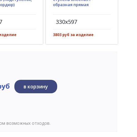
бордюр)
образная прямая
(пр
рез)
7
330x597
30
 изделие
3803 руб за изделие
548 
руб
в корзину
том возможных отходов.