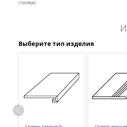
стилями.
И
Выберите тип изделия
Ступень клееная П-
Ступень простая