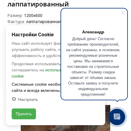
лаппатированный
Размер:
1200х600
Фактура:
лаппатированная
Тип:
глазурованная
Александр
Толщина:
10.5 мм
Настройки Cookie
Добрый день! Согласно
Цвета:
Наш сайт использует файлы cookie, чтобы
требованию производителей,
2
2 800 руб./м
на сайте указаны, в основном,
улучшить работу сайта, повысить его
рекомендуемые розничные
эффективность и удобство.
цены. Мы занимаемся
Продолжая использовать сайт, вы
В корзину
поставками на строительные
соглашаетесь на
использование файлов
объекты. Размер скидки
cookie.
зависит от объема заказа.
Запросить оптовую
Оставьте заявку и получите
Смотреть наличие
Системные cookie необходимы для работы
цену
индивидуальное
сайта и всегда включены.
предложение!
Настроить
Принять