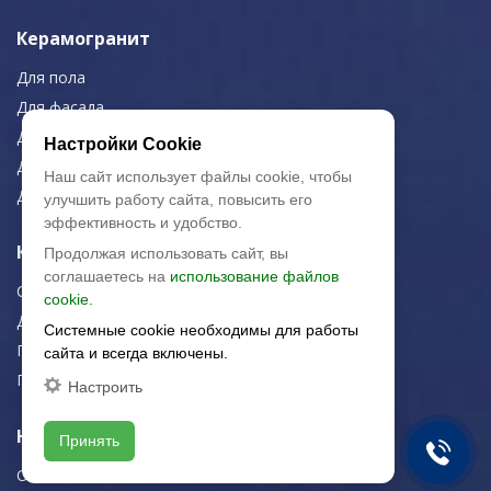
Керамогранит
Для пола
Для фасада
Для дома/офиса
Настройки Cookie
Для МОП
Наш сайт использует файлы cookie, чтобы
Для улицы
улучшить работу сайта, повысить его
эффективность и удобство.
Керамическая плитка
Продолжая использовать сайт, вы
соглашаетесь на
использование файлов
Строительная плитка
cookie.
Для дома/офиса
Системные cookie необходимы для работы
Плитка для стен
сайта и всегда включены.
Плитка для пола
Настроить
Навигация
Принять
О компании