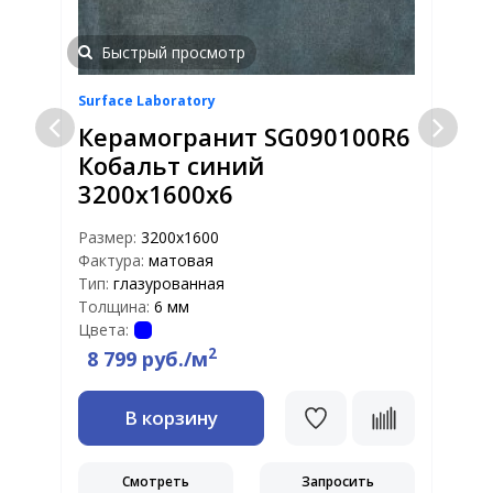
Быстрый просмотр
Surface Laboratory
S
Керамогранит SG090100R6
Кобальт синий
3200х1600х6
Размер:
3200x1600
Р
Фактура:
матовая
Ф
Тип:
глазурованная
Т
Толщина:
6 мм
Т
Цвета:
Ц
2
8 799 руб./м
В корзину
Смотреть
Запросить